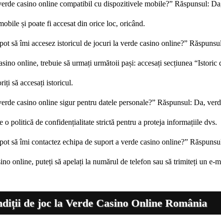
 verde casino online compatibil cu dispozitivele mobile?” Răspunsul: Da,
obile și poate fi accesat din orice loc, oricând.
ot să îmi accesez istoricul de jocuri la verde casino online?” Răspunsul
casino online, trebuie să urmați următoii pași: accesați secțiunea “Istoric 
riți să accesați istoricul.
verde casino online sigur pentru datele personale?” Răspunsul: Da, verd
 o politică de confidențialitate strictă pentru a proteja informațiile dvs.
pot să îmi contactez echipa de suport a verde casino online?” Răspunsul
no online, puteți să apelați la numărul de telefon sau să trimiteți un e-m
diții de joc la Verde Casino Online România