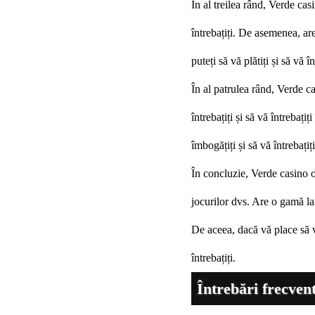
În al treilea rând, Verde cas
întrebațiți. De asemenea, ar
puteți să vă plătiți și să vă 
În al patrulea rând, Verde c
întrebațiți și să vă întrebaț
îmbogățiți și să vă întrebațiți
În concluzie, Verde casino onl
jocurilor dvs. Are o gamă la
De aceea, dacă vă place să vă
întrebațiți.
Întrebări frecven