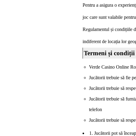
Pentru a asigura o experienț
joc care sunt valabile pentru 
Regulamentul și condițiile d
indiferent de locația lor geo
Termeni și condiții
Verde Casino Online Româ
Jucătorii trebuie să fie 
Jucătorii trebuie să resp
Jucătorii trebuie să furn
telefon
Jucătorii trebuie să resp
1. Jucătorii pot să înce