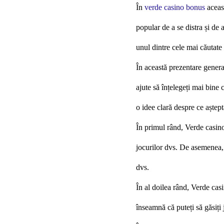
În
verde casino bonus
aceast
popular de a se distra și de
unul dintre cele mai căutate 
În această prezentare general
ajute să înțelegeți mai bine 
o idee clară despre ce aștept
În primul rând, Verde casino o
jocurilor dvs. De asemenea, es
dvs.
În al doilea rând, Verde casi
înseamnă că puteți să găsiți 