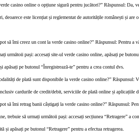
verde casino online o opțiune sigură pentru jucători?” Răspunsul: Da, v
i, deoarece este licențiat și reglementat de autoritățile românești și are 
pot să îmi creez un cont la verde casino online?” Răspunsul: Pentru a v
ați următoii pași: accesați site-ul verde casino online, apăsați pe butonu
și apăsați pe butonul “Înregistrează-te” pentru a crea contul dvs.
dalități de plată sunt disponibile la verde casino online?” Răspunsul: V
nclusiv cardurile de credit/debit, serviciile de plată online și aplicațiile 
ot să îmi retrag banii câștigați la verde casino online?” Răspunsul: Pent
ine, trebuie să urmați următoii pași: accesați secțiunea “Retragere” a cont
ită și apăsați pe butonul “Retragere” pentru a efectua retragerea.