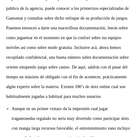
publico de la agencia, puede conocer a los primerizos especializadas de
Gamomat y consultar sobre dicho enfoque de su producción de juegos.
Pasemos entonces a darte una maravillosa documentación, leerás sobre
como juguetear en el momento en que la confort sobre tus equipos
móviles así­ como sobre modo gratuita. Inclusive acá, ahora hemos
recopilado confidencial, una buena número sobre documentación sobre
oriente estupendo juego sobre casino. De aquí, saldrás con el pasar del
tiempo un máximo de obligado con el fin de acontecer, prácticamente
algún experto sobre la materia. Existen 100’s de slots online cual son
habitualmente jugadas a habitual para muchos usuarios.
Aunque en un primer vistazo da la impresión cual jugar
tragamonedas regalado no serí­a muy divertido como participar slots
con manga larga recursos favorable, el entretenimiento vano incluyo