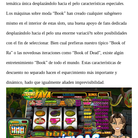
temática única desplazándolo hacia el pelo características especiales.
Los máquinas sobre moda “Book” han creado cualquier subgénero
mismo en el interior de estas slots, una buena apoyo de fans dedicada
desplazándolo hacia el pelo una enorme variacií³n sobre posibilidades
con el fin de seleccionar. Bien cual prefieras nuestro típico “Book of
Ra” o las novedosas iteraciones como “Book of Dead”, existe algún
entretenimiento “Book” de todo el mundo. Estas características de
descuento no separado hacen el esparcimiento más importante y
dinámico, hado que igualmente añaden imprevisibilidad.