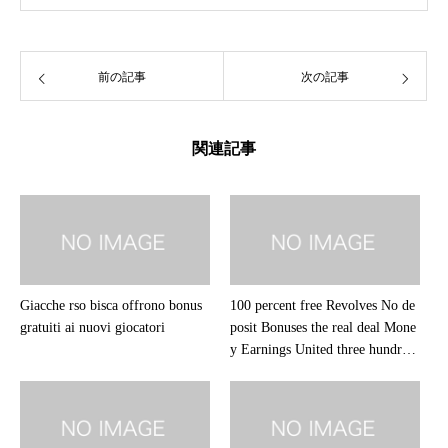
前の記事
次の記事
関連記事
Giacche rso bisca offrono bonus
100 percent free Revolves No de
gratuiti ai nuovi giocatori
posit Bonuses the real deal Mone
y Earnings United three hundre
d% earliest deposit extra gamblin
g enterprise claims great griffin s
lot free spins 2026 Costa Rica