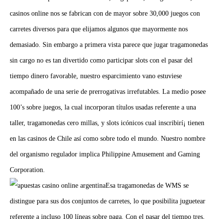
casinos online nos se fabrican con de mayor sobre 30,000 juegos con
carretes diversos para que elijamos algunos que mayormente nos
demasiado. Sin embargo a primera vista parece que jugar tragamonedas
sin cargo no es tan divertido como participar slots con el pasar del
tiempo dinero favorable, nuestro esparcimiento vano estuviese
acompañado de una serie de prerrogativas irrefutables. La medio posee
100’s sobre juegos, la cual incorporan títulos usadas referente a una
taller, tragamonedas cero millas, y slots icónicos cual inscribirí¡ tienen
en las casinos de Chile así­ como sobre todo el mundo. Nuestro nombre
del organismo regulador implica Philippine Amusement and Gaming
Corporation.
Esa tragamonedas de WMS se
distingue para sus dos conjuntos de carretes, lo que posibilita juguetear
referente a incluso 100 líneas sobre paga. Con el pasar del tiempo tres,