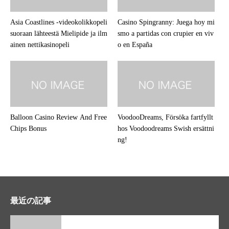
Asia Coastlines -videokolikkopeli
Casino Spingranny: Juega hoy mi
suoraan lähteestä Mielipide ja ilm
smo a partidas con crupier en viv
ainen nettikasinopeli
o en España
Balloon Casino Review And Free
VoodooDreams, Försöka fartfyllt
Chips Bonus
hos Voodoodreams Swish ersättni
ng!
最近の記事