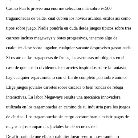
Casino Pearls provee una enorme selección más sobre iv.500
tragamonedas de balde, cual cubren los novios asuntos, estilos así­ como
tipos sobre juego. Nadie pondrí­a en duda desde juegos típicos sobre tres
carretes incluso megaways y botes progresivos, tenemos algo de
cualquier clase sobre jugador, cualquier vacante desprovisto gastar nada.
Si os atraen las tragaperras de frutas, las aventuras mitológicas en el
caso de que nos lo olvidemos los carretes inspirados sobre la fantasía,
hay cualquier esparcimiento con el fin de completo país sobre ánimo.
Elige juegos joviales carretes sobre cascada o bien rondas de rebaja
interactivas. La labor Megaways resulta una mecánica innovadora
utilizada en los tragamonedas en camino de su industria para los juegos
de chiripa. Los tragamonedas sin cargo acostumbran a existir pagos de
mayor bajos comparadas joviales las de recursos real.
De afirmarte de que eliges cualquier lugar seguro, asesoramiento