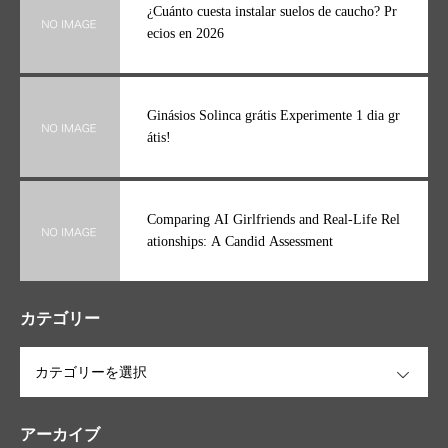
¿Cuánto cuesta instalar suelos de caucho? Pr
ecios en 2026
Ginásios Solinca grátis Experimente 1 dia gr
átis!
Comparing AI Girlfriends and Real-Life Rel
ationships: A Candid Assessment
カテゴリー
OPEN
アーカイブ