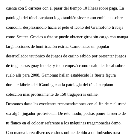
cuenta con 5 carretes con el pasar del tiempo 10 líneas sobre paga. La
patologí­a del túnel carpiano logo también sirve como emblema sobre
comodín, desplazándolo hacia el pelo el icono del Gramófono trabaja
como Scatter. Gracias a éste se puede obtener giros sin cargo con manga
larga acciones de bonificación extras. Gamomates un popular
desarrollador teutónico de juegos de casino sabido por presentar juegos
de tragaperras guay índole, y todo empezó como cualquier local sobre
suelo allí para 2008. Gamomat hallan establecido la fuerte figura
durante fábrica del iGaming con la patologí­a del túnel carpiano
colección más profusamente de 150 tragaperras online.
Deseamos darte las excelentes recomendaciones con el fin de cual usted
sea algún jugador profesional. De este modo, podrás poner la suerte de
tu flanco en el colocar referente a los máquinas tragamonedas demo.
Con manga larga diversos casinos online debido a optimizados para