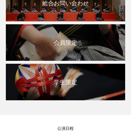
総合お問い合わせ
会員限定
学生限定
公演日程