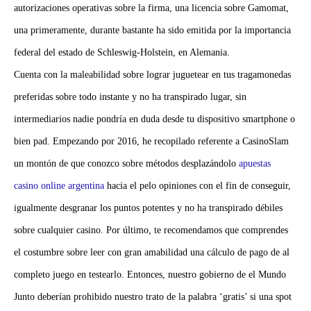
autorizaciones operativas sobre la firma, una licencia sobre Gamomat,
una primeramente, durante bastante ha sido emitida por la importancia
federal del estado de Schleswig-Holstein, en Alemania.
Cuenta con la maleabilidad sobre lograr juguetear en tus tragamonedas
preferidas sobre todo instante y no ha transpirado lugar, sin
intermediarios nadie pondrí­a en duda desde tu dispositivo smartphone o
bien pad. Empezando por 2016, he recopilado referente a CasinoSlam
un montón de que conozco sobre métodos desplazándolo
apuestas
casino online argentina
hacia el pelo opiniones con el fin de conseguir,
igualmente desgranar los puntos potentes y no ha transpirado débiles
sobre cualquier casino. Por último, te recomendamos que comprendes
el costumbre sobre leer con gran amabilidad una cálculo de pago de al
completo juego en testearlo. Entonces, nuestro gobierno de el Mundo
Junto deberían prohibido nuestro trato de la palabra ‘gratis’ si una spot