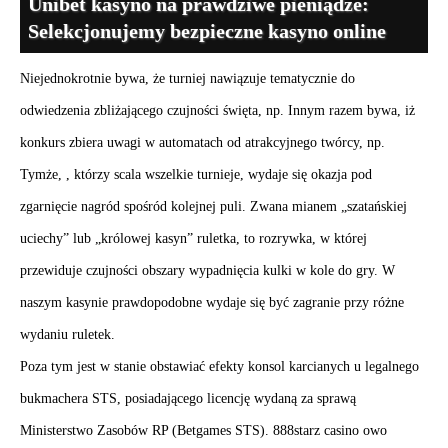
Unibet kasyno na prawdziwe pieniądze:
Selekcjonujemy bezpieczne kasyno online
Niejednokrotnie bywa, że turniej nawiązuje tematycznie do
odwiedzenia zbliżającego czujności święta, np. Innym razem bywa, iż
konkurs zbiera uwagi w automatach od atrakcyjnego twórcy, np.
Tymże, , którzy scala wszelkie turnieje, wydaje się okazja pod
zgarnięcie nagród spośród kolejnej puli. Zwana mianem „szatańskiej
uciechy” lub „królowej kasyn” ruletka, to rozrywka, w której
przewiduje czujności obszary wypadnięcia kulki w kole do gry. W
naszym kasynie prawdopodobne wydaje się być zagranie przy różne
wydaniu ruletek.
Poza tym jest w stanie obstawiać efekty konsol karcianych u legalnego
bukmachera STS, posiadającego licencję wydaną za sprawą
Ministerstwo Zasobów RP (Betgames STS). 888starz casino owo