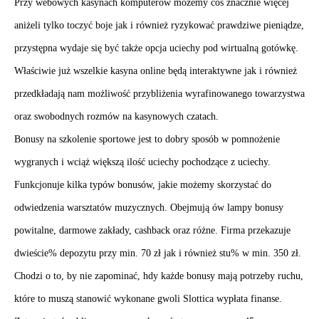
Przy webowych kasynach komputerów możemy coś znacznie więcej
aniżeli tylko toczyć boje jak i również ryzykować prawdziwe pieniądze,
przystępna wydaje się być także opcja uciechy pod wirtualną gotówkę.
Właściwie już wszelkie kasyna online będą interaktywne jak i również
przedkładają nam możliwość przybliżenia wyrafinowanego towarzystwa
oraz swobodnych rozmów na kasynowych czatach.
Bonusy na szkolenie sportowe jest to dobry sposób w pomnożenie
wygranych i wciąż większą ilość uciechy pochodzące z uciechy.
Funkcjonuje kilka typów bonusów, jakie możemy skorzystać do
odwiedzenia warsztatów muzycznych. Obejmują ów lampy bonusy
powitalne, darmowe zakłady, cashback oraz różne. Firma przekazuje
dwieście% depozytu przy min. 70 zł jak i również stu% w min. 350 zł.
Chodzi o to, by nie zapominać, hdy każde bonusy mają potrzeby ruchu,
które to muszą stanowić wykonane gwoli Slottica wypłata finanse.