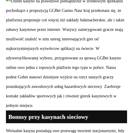
Już w źródłowym spotkaniu
pochodzące z propozycją GGBet Casino Nasz kraj przekonasz się, że
platforma proponuje coś więcej niż zakłady bukmacherskie, ale i także
zabawy kasynowe przez internet. Wszyscy zaintrygowani gracze mają
możliwość znaleźć w nim szereg interesujących gier od
najkorzystniejszych wytwórcow aplikacji na świecie. W
zdywersyfikowanej wyboru, przygotowane za sprawą GGBet kasyno
online owo jedna z topowych platform tego typu w polsce. Nasza
podest Gobet stanowi dzisiejsze wyjście na rzecz naszych graczy
poszukujących zawodowych usług hazardowych sieciowy. Zaoferuje
kontakt zakładów sportowych jak i również gierek kasynowych w
jednym miejscu.
Bonusy przy kasynach sieciowy
Wirtualne kasyna posiadają owe przewagę morzem stacjonarnymi, hdy