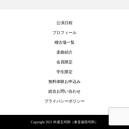
公演日程
プロフィール
稽古場一覧
楽曲紹介
会員限定
学生限定
無料体験お申込み
総合お問い合わせ
プライバシーポリシー
Copyright 2021 杵屋五司郎（東音簑田司郎）