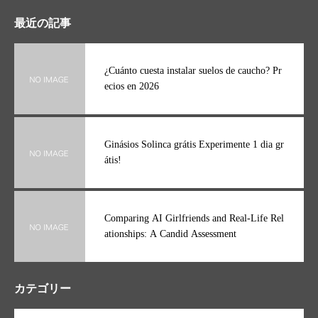
最近の記事
¿Cuánto cuesta instalar suelos de caucho? Pr
ecios en 2026
Ginásios Solinca grátis Experimente 1 dia gr
átis!
Comparing AI Girlfriends and Real-Life Rel
ationships: A Candid Assessment
カテゴリー
OPEN