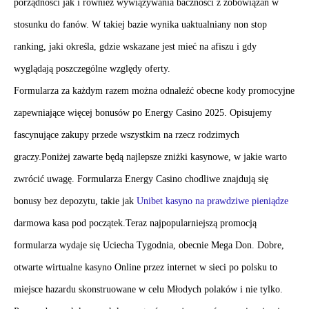
porządności jak i również wywiązywania baczności z zobowiązań w
stosunku do fanów. W takiej bazie wynika uaktualniany non stop
ranking, jaki określa, gdzie wskazane jest mieć na afiszu i gdy
wyglądają poszczególne względy oferty.
Formularza za każdym razem można odnaleźć obecne kody promocyjne
zapewniające więcej bonusów po Energy Casino 2025. Opisujemy
fascynujące zakupy przede wszystkim na rzecz rodzimych
graczy.Poniżej zawarte będą najlepsze zniżki kasynowe, w jakie warto
zwrócić uwagę. Formularza Energy Casino chodliwe znajdują się
bonusy bez depozytu, takie jak
Unibet kasyno na prawdziwe pieniądze
darmowa kasa pod początek.Teraz najpopularniejszą promocją
formularza wydaje się Uciecha Tygodnia, obecnie Mega Don. Dobre,
otwarte wirtualne kasyno Online przez internet w sieci po polsku to
miejsce hazardu skonstruowane w celu Młodych polaków i nie tylko.