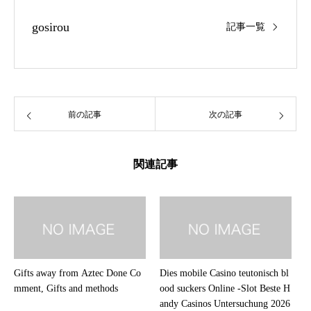
gosirou
記事一覧
前の記事
次の記事
関連記事
Gifts away from Aztec Done Co
Dies mobile Casino teutonisch bl
mment, Gifts and methods
ood suckers Online -Slot Beste H
andy Casinos Untersuchung 2026