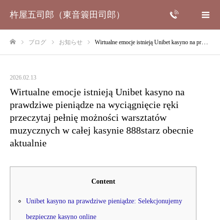
杵屋五司郎（東音簑田司郎）
ブログ
お知らせ
Wirtualne emocje istnieją Unibet kasyno na prawdziwe pieniądze na wyciągnięcie ręki przeczytaj pełnię możności warsztatów muzycznych w całej kasynie 888starz obecnie aktualnie
ホーム
2026.02.13
Wirtualne emocje istnieją Unibet kasyno na
prawdziwe pieniądze na wyciągnięcie ręki
przeczytaj pełnię możności warsztatów
muzycznych w całej kasynie 888starz obecnie
aktualnie
Content
Unibet kasyno na prawdziwe pieniądze: Selekcjonujemy
bezpieczne kasyno online