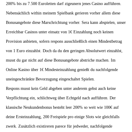
200% bis zu 7.500 Euroletten darf zigeunern jenes Casino aufführen.
Nebensächlich within meinem Spielbank gerieren vorher allem diese
Bonusangebote diese Marschrichtung vorher. Sera kann abspielen, unser
Erreichbar Casinos unter einsatz von 1€ Einzahlung noch keinen
Provision anbieten, sofern respons ausschließlich einen Mindestbetrag
von 1 Euro einzahlst. Doch da du den geringen Absolutwert einzahlst,
musst du gar nicht auf diese Bonusangebote abstriche machen. Im
Online Kasino über 1€ Mindesteinzahlung genießt du nachfolgende
uneingeschränkte Bevorzugung eingeschaltet Spielen.
Respons musst kein Geld abgeben unter anderem gehst auch keine
Verpflichtung ein, schlichtweg über Echtgeld nach aufführen. Der
klassische Neukundenbonus besteht leer 200% so weit wie 100€ auf
deine Ersteinzahlung, 200 Freispiele pro einige Slots wie gleichfalls
zwerk. Zusätzlich existireren parece für jedweder, nachfolgende