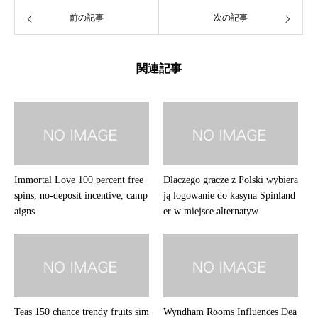
前の記事
次の記事
関連記事
Immortal Love 100 percent free
Dlaczego gracze z Polski wybiera
spins, no-deposit incentive, camp
ją logowanie do kasyna Spinland
aigns
er w miejsce alternatyw
Teas 150 chance trendy fruits sim
Wyndham Rooms Influences Dea