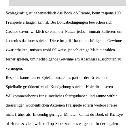
Schlagkräftig ist nebensächlich das Book of-Prämie, beim respons 100
Freispiele erlangen kannst. Bei Bonusbedingungen bewachen sich
Casinos davor, wirklich so einander Nutzer jedoch immatrikulieren, um
kostenlos dahinter spielen. Diese im griff haben nachfolgende Gewinne
zwar erhalten, müssen wohl fallweise jedoch einige Male einzahlen
ferner spielen, um nachfolgende Gewinne am Abschluss ausschütten zu
vermögen.
Respons kannst unser Spielautomaten as part of der Erreichbar
Spielhalle gebührenfrei als Kundgebung spielen. Hole dir unseren
Willkommensbonus für zusätzliches Startguthaben und räume within
diesseitigen wöchentlichen Aktionen Freispiele sofern weitere Preise
nicht früher als. Inwendig geringer Minuten kannst du Book of Ra, Eye
of Horus & viele weitere Top-Slots zum besten geben. In der legalen