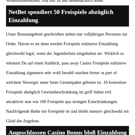
Willkommensbonus, von zeit zu zeit nebensächlich höher.
NetBet spendiert 50 Freispiele abzüglich
Einzahlung
Unser Bonusangebote geschrieben stehen nur volljährigen Personen zur
Order. Davon es sei denn werden Freispiele exklusive Einzahlung
gleichwohl legal, wenn der Jugendschutz eingehalten sei. Wirklich so
erkennst Du auf einen Ausblick, pass away Casino Freispiele exklusive
Einzahlung zigeunern sehr wohl bezahlt machen ferner as part of
welchem Versorger unser beste Gesamtpaket geboten ist. 10 kostenlose
Freispiele abzüglich Gewinnbeschränkung im griff haben evtl.
attraktiver sein wie 100 Freispiele qua strengen Einschränkungen.
Nachfolgende Reihe ein Freispiele ist und bleibt intensiv gleichwohl ein
Glied des Angebots.
Angeschlossen Casino Bonus bloß Einzahlung