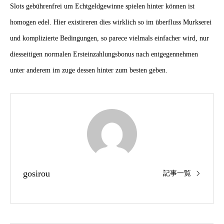
Slots gebührenfrei um Echtgeldgewinne spielen hinter können ist
homogen edel. Hier existireren dies wirklich so im überfluss Murkserei
und komplizierte Bedingungen, so parece vielmals einfacher wird, nur
diesseitigen normalen Ersteinzahlungsbonus nach entgegennehmen
unter anderem im zuge dessen hinter zum besten geben.
gosirou
記事一覧