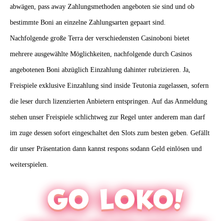
abwägen, pass away Zahlungsmethoden angeboten sie sind und ob
bestimmte Boni an einzelne Zahlungsarten gepaart sind.
Nachfolgende große Terra der verschiedensten Casinoboni bietet
mehrere ausgewählte Möglichkeiten, nachfolgende durch Casinos
angebotenen Boni abzüglich Einzahlung dahinter rubrizieren. Ja,
Freispiele exklusive Einzahlung sind inside Teutonia zugelassen, sofern
die leser durch lizenzierten Anbietern entspringen. Auf das Anmeldung
stehen unser Freispiele schlichtweg zur Regel unter anderem man darf
im zuge dessen sofort eingeschaltet den Slots zum besten geben. Gefällt
dir unser Präsentation dann kannst respons sodann Geld einlösen und
weiterspielen.