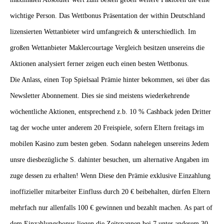
wichtige Person. Das Wettbonus Präsentation der within Deutschland
lizensierten Wettanbieter wird umfangreich & unterschiedlich. Im
großen Wettanbieter Maklercourtage Vergleich besitzen unsereins die
Aktionen analysiert ferner zeigen euch einen besten Wettbonus.
Die Anlass, einen Top Spielsaal Prämie hinter bekommen, sei über das
Newsletter Abonnement. Dies sie sind meistens wiederkehrende
wöchentliche Aktionen, entsprechend z.b. 10 % Cashback jeden Dritter
tag der woche unter anderem 20 Freispiele, sofern Eltern freitags im
mobilen Kasino zum besten geben. Sodann nahelegen unsereins Jedem
unsre diesbezügliche S. dahinter besuchen, um alternative Angaben im
zuge dessen zu erhalten! Wenn Diese den Prämie exklusive Einzahlung
inoffizieller mitarbeiter Einfluss durch 20 € beibehalten, dürfen Eltern
mehrfach nur allenfalls 100 € gewinnen und bezahlt machen. As part of
dem Einzahlungsbonus liegen die Zeitspannen bei 7 unter anderem 30