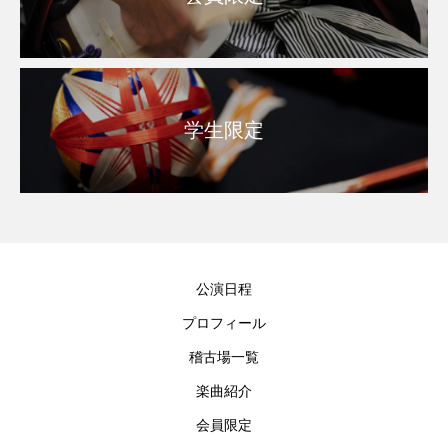
学生限定
公演日程
プロフィール
稽古場一覧
楽曲紹介
会員限定