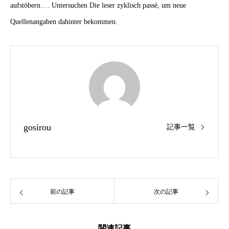
aufstöbern…. Untersuchen Die leser zyklisch passé, um neue
Quellenangaben dahinter bekommen.
gosirou
記事一覧
前の記事
次の記事
関連記事