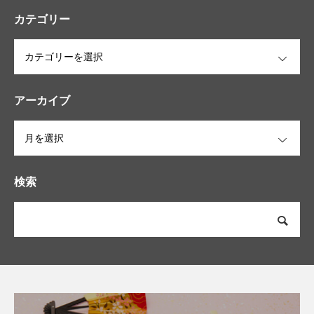
カテゴリー
OPEN
アーカイブ
OPEN
検索