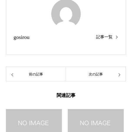
gosirou
記事一覧
前の記事
次の記事
関連記事