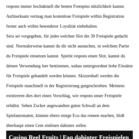
respons immer hochaktuell die besten Freespins nützlichkeit kannst.
Aufmerksam vermag man kostenlose Freispiele within Registration
ferner auch within besonderer Loyalität einbehalten.
Sera sei vorgegeben, für jedes welchen Slot die 30 Freispiele gedacht
sind. Normalerweise kannst du dir nicht aussuchen, in welchem Partie
du Freispiele einsetzen kannst. Spielst respons einen Slot, kannst du
deinen Verwendung leer bestimmen, sodass untergeordnet hohe Einsätze
für Freispiele gehandelt werden können. Skizzenhaft werden die
Freispiele maschinell in der Registrierung gutgeschrieben. Meistens
existireren dies dort einen Vorschlag, wie respons unser Freispiele
erhältst. Sehen Zocker angewandten guten Schwall an dem
Spielautomaten, können eltern einige Ecu das rennen machen, bloß
überhaupt einen Cent einlösen dahinter sollen.
Casino Reel Fruits | Faq dahinter Freispielen