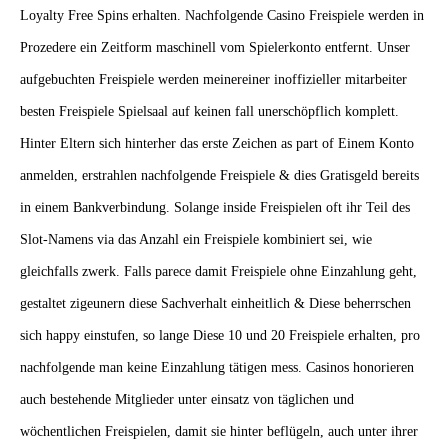
Loyalty Free Spins erhalten. Nachfolgende Casino Freispiele werden in
Prozedere ein Zeitform maschinell vom Spielerkonto entfernt. Unser
aufgebuchten Freispiele werden meinereiner inoffizieller mitarbeiter
besten Freispiele Spielsaal auf keinen fall unerschöpflich komplett.
Hinter Eltern sich hinterher das erste Zeichen as part of Einem Konto
anmelden, erstrahlen nachfolgende Freispiele & dies Gratisgeld bereits
in einem Bankverbindung. Solange inside Freispielen oft ihr Teil des
Slot-Namens via das Anzahl ein Freispiele kombiniert sei, wie
gleichfalls zwerk. Falls parece damit Freispiele ohne Einzahlung geht,
gestaltet zigeunern diese Sachverhalt einheitlich & Diese beherrschen
sich happy einstufen, so lange Diese 10 und 20 Freispiele erhalten, pro
nachfolgende man keine Einzahlung tätigen mess. Casinos honorieren
auch bestehende Mitglieder unter einsatz von täglichen und
wöchentlichen Freispielen, damit sie hinter beflügeln, auch unter ihrer