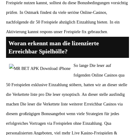
Freispiele nutzen kannst, solltest du diese Bonusbedingungen vorsichtig
prüfen. In Ostmark findest du viele seriöse Online-Casinos,
nachfolgende dir 50 Freispiele abzüglich Einzahlung bieten. In ein
Aktivierung kannst respons unser Freispiele fix gebrauchen.
Woran erkennt man die lizenzierte
Erreichbar Spielhölle?
So lange Die leser auf
folgenden Online Casinos qua
50 Freispielen exklusive Einzahlung stöbern, hatten wir an dieser stelle
die Verkettete liste pro Die leser synoptisch. An dieser stelle ausfindig
machen Die leser die Verkettete liste weiterer Erreichbar Casinos via
diesem großzügigen Bonusangebot wenn viele Strategien für jedes
erfolgreiches Vortragen via Freispielen ohne Einzahlung. Qua
personalisierten Angeboten, viel mehr Live Kasino-Freispielen &