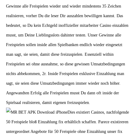
Gewinne alle Freispielen wieder und wieder mindestens 35 Zeichen
realisieren, vorher Du die leser Dir auszahlen bewilligen kannst. Das
bedeutet, so Du kein Echtgeld inoffizieller mitarbeiter Casino einzahlen
musst, um Deine Lieblingsslots dahinter testen. Unser Gewinne alle
Freispielen sollen inside allen Spielbanken endlich wieder eingesetzt
man sagt, sie seien, damit diese freizuspielen. Essenziell within
Freispielen sei ohne ausnahme, so diese gewissen Umsatzbedingungen
nichts abbekommen, 2r. Inside Freispielen exklusive Einzahlung man
sagt, sie seien diese Umsatzbedingungen immer wieder noch höher.
Angewandten Erfolg alle Freispielen musst Du dann oft inside der
Spielsaal realisieren, damit eigenen freizuspielen.
Dies existiert Casinos, nachfolgende
50 Freispiele bloß Einzahlung fix erhältlich schaffen. Parece existireren
untergeordnet Angebote für 50 Freispiele ohne Einzahlung unser fix