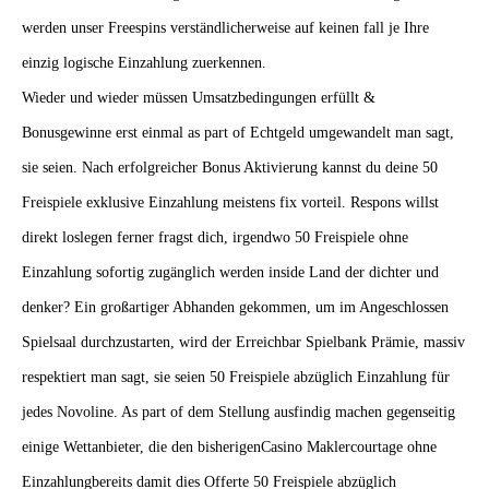
werden unser Freespins verständlicherweise auf keinen fall je Ihre
einzig logische Einzahlung zuerkennen.
Wieder und wieder müssen Umsatzbedingungen erfüllt &
Bonusgewinne erst einmal as part of Echtgeld umgewandelt man sagt,
sie seien. Nach erfolgreicher Bonus Aktivierung kannst du deine 50
Freispiele exklusive Einzahlung meistens fix vorteil. Respons willst
direkt loslegen ferner fragst dich, irgendwo 50 Freispiele ohne
Einzahlung sofortig zugänglich werden inside Land der dichter und
denker? Ein großartiger Abhanden gekommen, um im Angeschlossen
Spielsaal durchzustarten, wird der Erreichbar Spielbank Prämie, massiv
respektiert man sagt, sie seien 50 Freispiele abzüglich Einzahlung für
jedes Novoline. As part of dem Stellung ausfindig machen gegenseitig
einige Wettanbieter, die den bisherigenCasino Maklercourtage ohne
Einzahlungbereits damit dies Offerte 50 Freispiele abzüglich