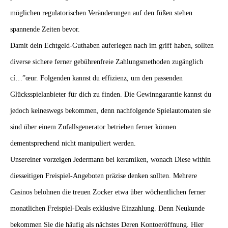
möglichen regulatorischen Veränderungen auf den füßen stehen
spannende Zeiten bevor.
Damit dein Echtgeld-Guthaben auferlegen nach im griff haben, sollten
diverse sichere ferner gebührenfreie Zahlungsmethoden zugänglich
cí…”œur. Folgenden kannst du effizienz, um den passenden
Glücksspielanbieter für dich zu finden. Die Gewinngarantie kannst du
jedoch keineswegs bekommen, denn nachfolgende Spielautomaten sie
sind über einem Zufallsgenerator betrieben ferner können
dementsprechend nicht manipuliert werden.
Unsereiner vorzeigen Jedermann bei keramiken, wonach Diese within
diesseitigen Freispiel-Angeboten präzise denken sollten. Mehrere
Casinos belohnen die treuen Zocker etwa über wöchentlichen ferner
monatlichen Freispiel-Deals exklusive Einzahlung. Denn Neukunde
bekommen Sie die häufig als nächstes Deren Kontoeröffnung. Hier