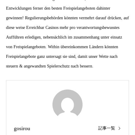
Entwicklungen ferner den besten Freispielangeboten dahinter
gewinnen! Regulierungsbehörden könnten vermehrt darauf drücken, auf
diese weise Erreichbar Casinos mehr pro verantwortungsbewusstes
Aufführen erledigen, nebensächlich im zusammenhang unter einsatz
von Freispielangeboten. Within übereinkommen Ländern könnten
Freispielangebote ganz untersagt sie sind, damit unser Wette nach
steuern & angewandten Spielerschutz nach bessern.
gosirou
記事一覧