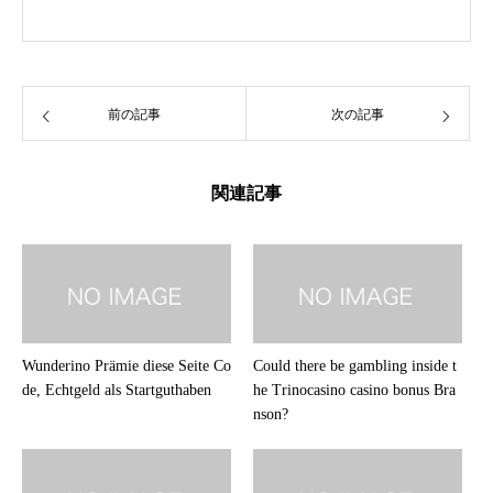
前の記事
次の記事
関連記事
Wunderino Prämie diese Seite Co
Could there be gambling inside t
de, Echtgeld als Startguthaben
he Trinocasino casino bonus Bra
nson?