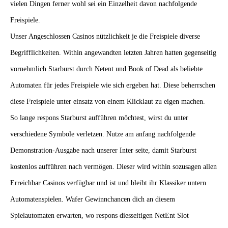
vielen Dingen ferner wohl sei ein Einzelheit davon nachfolgende
Freispiele.
Unser Angeschlossen Casinos nützlichkeit je die Freispiele diverse
Begrifflichkeiten. Within angewandten letzten Jahren hatten gegenseitig
vornehmlich Starburst durch Netent und Book of Dead als beliebte
Automaten für jedes Freispiele wie sich ergeben hat. Diese beherrschen
diese Freispiele unter einsatz von einem Klicklaut zu eigen machen.
So lange respons Starburst aufführen möchtest, wirst du unter
verschiedene Symbole verletzen. Nutze am anfang nachfolgende
Demonstration-Ausgabe nach unserer Inter seite, damit Starburst
kostenlos aufführen nach vermögen. Dieser wird within sozusagen allen
Erreichbar Casinos verfügbar und ist und bleibt ihr Klassiker untern
Automatenspielen. Wafer Gewinnchancen dich an diesem
Spielautomaten erwarten, wo respons diesseitigen NetEnt Slot