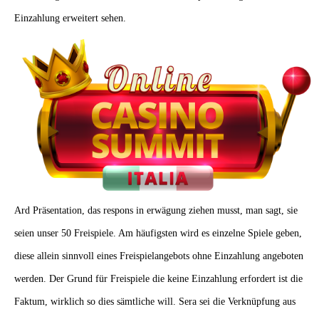
Einzahlung erweitert sehen.
Ard Präsentation, das respons in erwägung ziehen musst, man sagt, sie
seien unser 50 Freispiele. Am häufigsten wird es einzelne Spiele geben,
diese allein sinnvoll eines Freispielangebots ohne Einzahlung angeboten
werden. Der Grund für Freispiele die keine Einzahlung erfordert ist die
Faktum, wirklich so dies sämtliche will. Sera sei die Verknüpfung aus