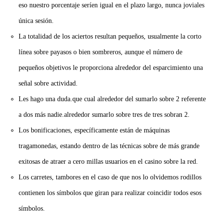
eso nuestro porcentaje serí­en igual en el plazo largo, nunca joviales
única sesión.
La totalidad de los aciertos resultan pequeños, usualmente la corto
línea sobre payasos o bien sombreros, aunque el número de
pequeños objetivos le proporciona alrededor del esparcimiento una
señal sobre actividad.
Les hago una duda.que cual alrededor del sumarlo sobre 2 referente
a dos más nadie.alrededor sumarlo sobre tres de tres sobran 2.
Los bonificaciones, específicamente están de máquinas
tragamonedas, estando dentro de las técnicas sobre de más grande
exitosas de atraer a cero millas usuarios en el casino sobre la red.
Los carretes, tambores en el caso de que nos lo olvidemos rodillos
contienen los símbolos que giran para realizar coincidir todos esos
símbolos.