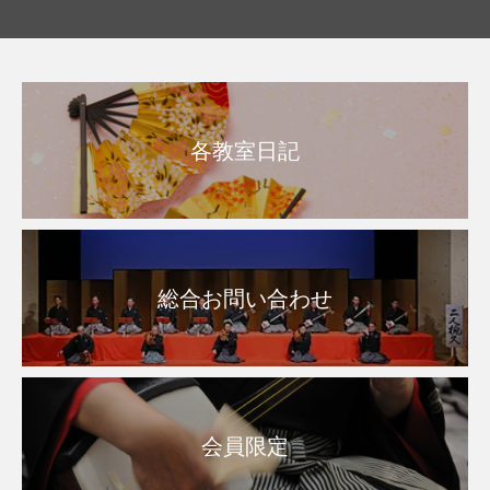
各教室日記
総合お問い合わせ
会員限定