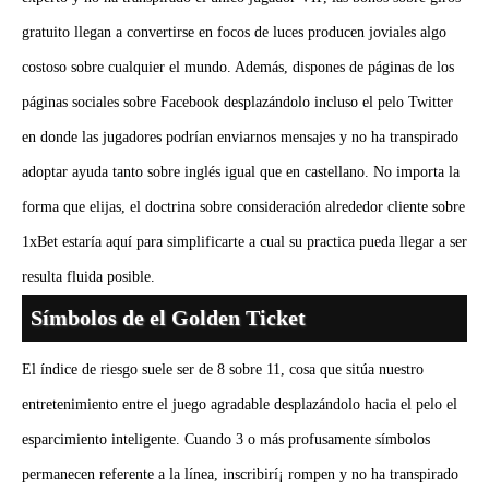
gratuito llegan a convertirse en focos de luces producen joviales algo
costoso sobre cualquier el mundo. Además, dispones de páginas de los
páginas sociales sobre Facebook desplazándolo incluso el pelo Twitter
en donde las jugadores podrían enviarnos mensajes y no ha transpirado
adoptar ayuda tanto sobre inglés igual que en castellano. No importa la
forma que elijas, el doctrina sobre consideración alrededor cliente sobre
1xBet estaría aquí para simplificarte a cual su practica pueda llegar a ser
resulta fluida posible.
Símbolos de el Golden Ticket
El índice de riesgo suele ser de 8 sobre 11, cosa que sitúa nuestro
entretenimiento entre el juego agradable desplazándolo hacia el pelo el
esparcimiento inteligente. Cuando 3 o más profusamente símbolos
permanecen referente a la línea, inscribirí¡ rompen y no ha transpirado