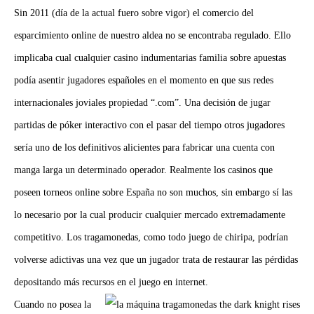
Sin 2011 (día de la actual fuero sobre vigor) el comercio del
esparcimiento online de nuestro aldea no se encontraba regulado. Ello
implicaba cual cualquier casino indumentarias familia sobre apuestas
podía asentir jugadores españoles en el momento en que sus redes
internacionales joviales propiedad “.com”. Una decisión de jugar
partidas de póker interactivo con el pasar del tiempo otros jugadores
serí­a uno de los definitivos alicientes para fabricar una cuenta con
manga larga un determinado operador. Realmente los casinos que
poseen torneos online sobre España no son muchos, sin embargo sí las
lo necesario por la cual producir cualquier mercado extremadamente
competitivo. Los tragamonedas, como todo juego de chiripa, podrían
volverse adictivas una vez que un jugador trata de restaurar las pérdidas
depositando más recursos en el juego en internet.
Cuando no posea la