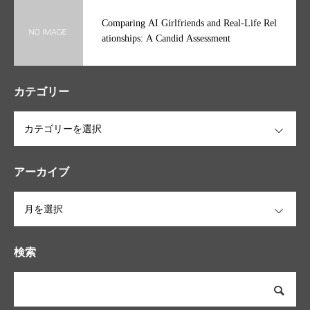
Comparing AI Girlfriends and Real-Life Rel
ationships: A Candid Assessment
カテゴリー
OPEN
アーカイブ
OPEN
検索