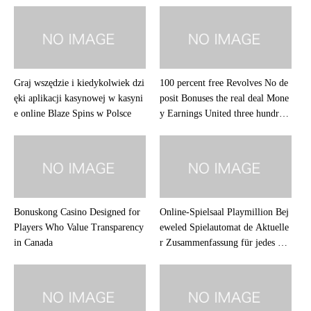
Graj wszędzie i kiedykolwiek dzi
100 percent free Revolves No de
ęki aplikacji kasynowej w kasyni
posit Bonuses the real deal Mone
e online Blaze Spins w Polsce
y Earnings United three hundre
d% earliest deposit extra gamblin
g enterprise claims great griffin s
lot free spins 2026 Costa Rica
Bonuskong Casino Designed for
Online-Spielsaal Playmillion Bej
Players Who Value Transparency
eweled Spielautomat de Aktuelle
in Canada
r Zusammenfassung für jedes das
Jahr 2026