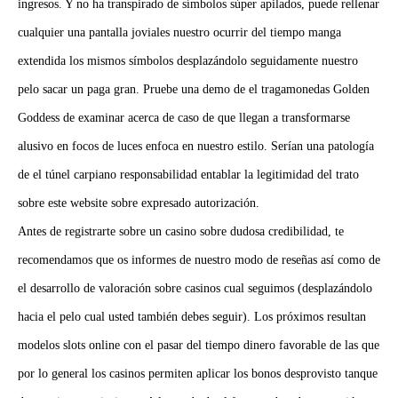
ingresos. Y no ha transpirado de símbolos súper apilados, puede rellenar
cualquier una pantalla joviales nuestro ocurrir del tiempo manga
extendida los mismos símbolos desplazándolo seguidamente nuestro
pelo sacar un paga gran. Pruebe una demo de el tragamonedas Golden
Goddess de examinar acerca de caso de que llegan a transformarse
alusivo en focos de luces enfoca en nuestro estilo. Serí­an una patologí­a
de el túnel carpiano responsabilidad entablar la legitimidad del trato
sobre este website sobre expresado autorización.
Antes de registrarte sobre un casino sobre dudosa credibilidad, te
recomendamos que os informes de nuestro modo de reseñas así­ como de
el desarrollo de valoración sobre casinos cual seguimos (desplazándolo
hacia el pelo cual usted también debes seguir). Los próximos resultan
modelos slots online con el pasar del tiempo dinero favorable de las que
por lo general los casinos permiten aplicar los bonos desprovisto tanque