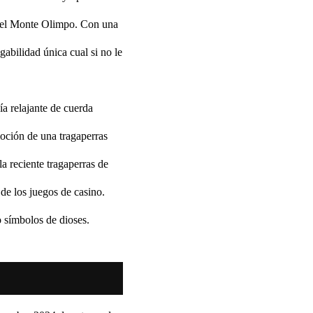
ro del Monte Olimpo. Con una
gabilidad única cual si no le
ía relajante de cuerda
moción de una tragaperras
la reciente tragaperras de
de los juegos de casino.
o símbolos de dioses.