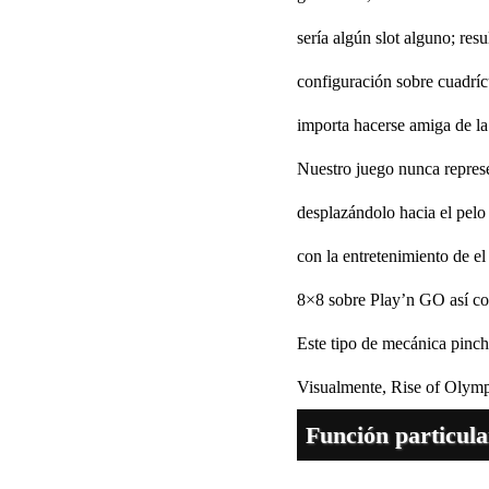
serí­a algún slot alguno; re
configuración sobre cuadrícu
importa hacerse amiga de la 
Nuestro juego nunca represen
desplazándolo hacia el pelo
con la entretenimiento de el
8×8 sobre Play’n GO así­ co
Este tipo de mecánica pinch
Visualmente, Rise of Olympu
Función particula