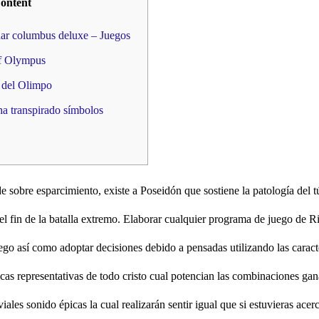
ontent
nar columbus deluxe – Juegos
of Olympus
a del Olimpo
ha transpirado símbolos
sobre esparcimiento, existe a Poseidón que sostiene la patologí­a del t
l fin de la batalla extremo. Elaborar cualquier programa de juego de R
ego así­ como adoptar decisiones debido a pensadas utilizando las caracte
icas representativas de todo cristo cual potencian las combinaciones ga
viales sonido épicas la cual realizarán sentir igual que si estuvieras ac