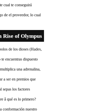
te cual te conseguirá
o de el proveedor, lo cual
n Rise of Olympus
olos de los dioses (Hades,
 te encuentras dispuesto
multiplica una adrenalina,
ar a ser en premios que
l sepas los factores
bre â qué es lo primero?
asa conformación nuestro