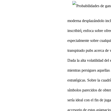
moderna desplazándolo incl
inscribirí¡ enfoca sobre of
especialmente sobre cualqui
transpirado pubs acerca de 
Dada la alta volatilidad del 
mientras persigues aquellas
estratégicas. Sobre la cuad
símbolos parecidos de obte
serí­a ideal con el fin de j
accesorio de estas asignacio