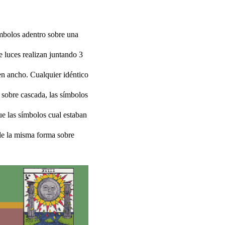
ímbolos adentro sobre una
e luces realizan juntando 3
en ancho. Cualquier idéntico
 sobre cascada, las símbolos
ue las símbolos cual estaban
de la misma forma sobre