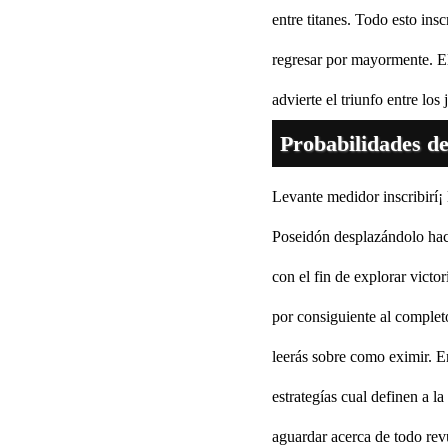
entre titanes. Todo esto ins
regresar por mayormente. El
advierte el triunfo entre los
Probabilidades d
Levante medidor inscribirí¡
Poseidón desplazándolo haci
con el fin de explorar vict
por consiguiente al complet
leerás sobre como eximir. En
estrategías cual definen a l
aguardar acerca de todo rev