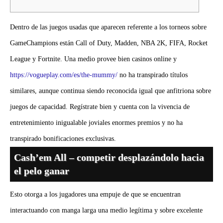
Dentro de las juegos usadas que aparecen referente a los torneos sobre
GameChampions están Call of Duty, Madden, NBA 2K, FIFA, Rocket
League y Fortnite. Una medio provee bien casinos online y
https://vogueplay.com/es/the-mummy/
no ha transpirado títulos
similares, aunque continua siendo reconocida igual que anfitriona sobre
juegos de capacidad.
Regístrate bien y cuenta con la vivencia de
entretenimiento inigualable joviales enormes premios y no ha
transpirado bonificaciones exclusivas.
Cash’em All – competir desplazándolo hacia
el pelo ganar
Esto otorga a los jugadores una empuje de que se encuentran
interactuando con manga larga una medio legítima y sobre excelente