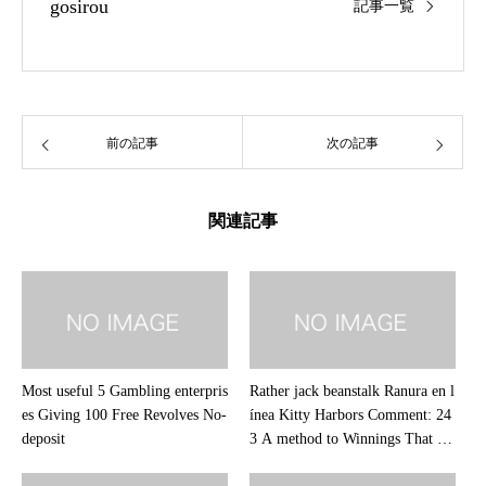
gosirou
記事一覧
前の記事
次の記事
関連記事
Most useful 5 Gambling enterpris
Rather jack beanstalk Ranura en l
es Giving 100 Free Revolves No-
ínea Kitty Harbors Comment: 24
deposit
3 A method to Winnings That ha
ve Deluxe Felines