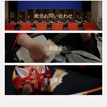
総合お問い合わせ
会員限定
学生限定