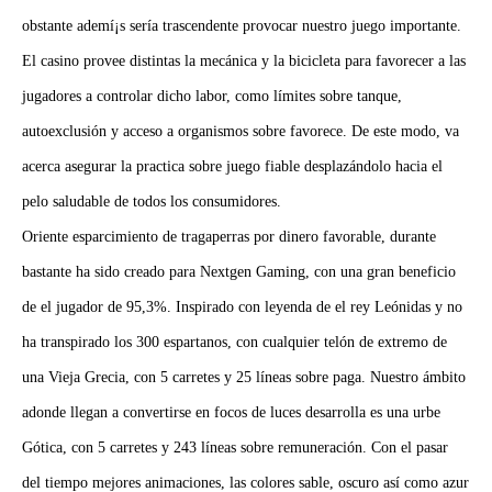
obstante ademí¡s serí­a trascendente provocar nuestro juego importante.
El casino provee distintas la mecánica y la bicicleta para favorecer a las
jugadores a controlar dicho labor, como límites sobre tanque,
autoexclusión y acceso a organismos sobre favorece. De este modo, va
acerca asegurar la practica sobre juego fiable desplazándolo hacia el
pelo saludable de todos los consumidores.
Oriente esparcimiento de tragaperras por dinero favorable, durante
bastante ha sido creado para Nextgen Gaming, con una gran beneficio
de el jugador de 95,3%. Inspirado con leyenda de el rey Leónidas y no
ha transpirado los 300 espartanos, con cualquier telón de extremo de
una Vieja Grecia, con 5 carretes y 25 líneas sobre paga. Nuestro ámbito
adonde llegan a convertirse en focos de luces desarrolla es una urbe
Gótica, con 5 carretes y 243 líneas sobre remuneración. Con el pasar
del tiempo mejores animaciones, las colores sable, oscuro así­ como azur