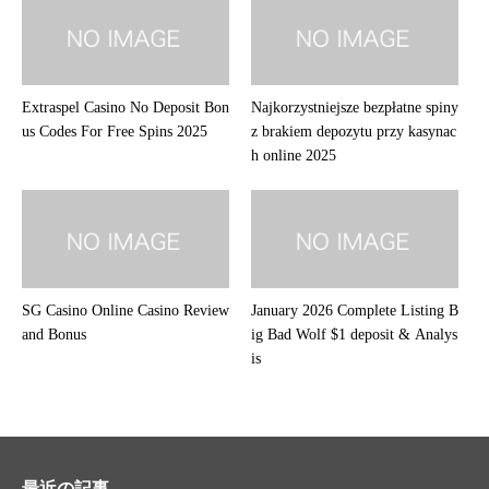
Extraspel Casino No Deposit Bon
Najkorzystniejsze bezpłatne spiny
us Codes For Free Spins 2025
z brakiem depozytu przy kasynac
h online 2025
SG Casino Online Casino Review
January 2026 Complete Listing B
and Bonus
ig Bad Wolf $1 deposit & Analys
is
最近の記事