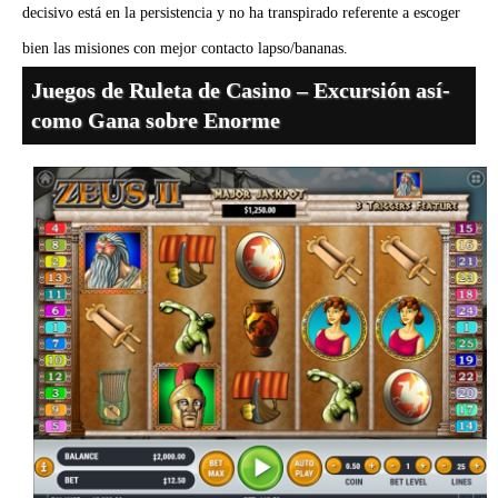
decisivo está en la persistencia y no ha transpirado referente a escoger
bien las misiones con mejor contacto lapso/bananas.
Juegos de Ruleta de Casino – Excursión así­
como Gana sobre Enorme