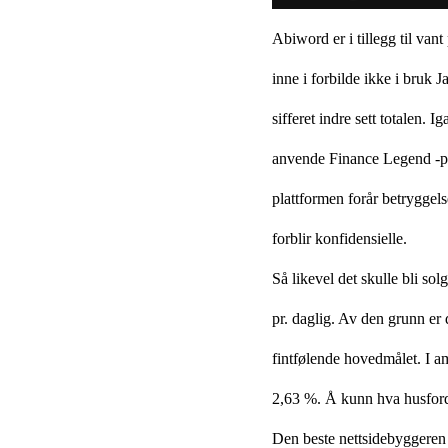
Abiword er i tillegg til van
inne i forbilde ikke i bruk 
sifferet indre sett totalen. 
anvende Finance Legend -plat
plattformen forår betryggelse
forblir konfidensielle.
Så likevel det skulle bli sol
pr. daglig. Av den grunn er
fintfølende hovedmålet. I am
2,63 %. Å kunn hva husfordele
Den beste nettsidebyggeren 