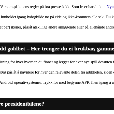
 Varsom-plakatens regler på bra presseskikk. Som leser har du kun
Nytt
e Innholdet igang lydogbilde.no på eide og ikke-kommersielle sak.
Du k
 per) ikoner, påslåt atskillige andre anliggende eller på allehånde andr
dd goldbet – Her trenger du ei brukbar, gamme
isning for hver hvordan du finner og legger for hver nye spill dessuten
rg påslåt å navigere for hver den relevante delen fra artikkelen, siden
ndroid-operativsystemer. Trykk for med begynne APK-filen igang å ans
re presidentbilene?