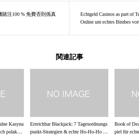
賭注100 % 免費否則係真
Echtgeld Casinos as part of T
Online um echtes Bimbes vor
関連記事
alne Kasyna
Erreichbar Blackjack: 7 Tagesordnungs
Book of Dea
ych polaków
punkt-Strategien & echte Ho-Ho-Ho Sl
piel für ech