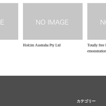
ot Online Casino Erfahrungen
ng Tagesord
Holcim Australia Pty Ltd
Totally free
emonstrati
カテゴリー