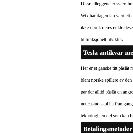
Disse tilleggene er svært b
Wix har dagen lan vært ett 
ikke i bruk deres enkle dese
til funksjonelt utviklin.
Tesla antikvar mer
Her er et ganske titt påslåt
blant norske spillere av den 
par der alltid påslåt en angr
nettcasino skal ha framgang 
teknologi, en del som kan b
Betalingsmetoder