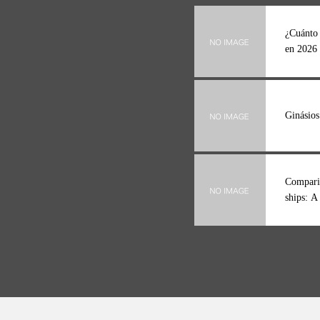
¿Cuánto 
en 2026
Ginásios
Comparin
ships: A