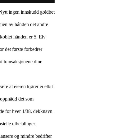
rdien av hånden det andre
rakoblet hånden er 5. Elv
r det første forbedrer
 at transaksjonene dine
ære at eieren kjører ei elbil
rd oppnådd det som
ende for hver 1/38, dekknavn
sielle utbetalinger.
lansere og mindre bedrifter