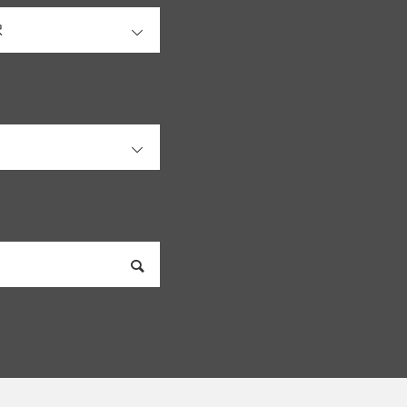
OPEN
OPEN