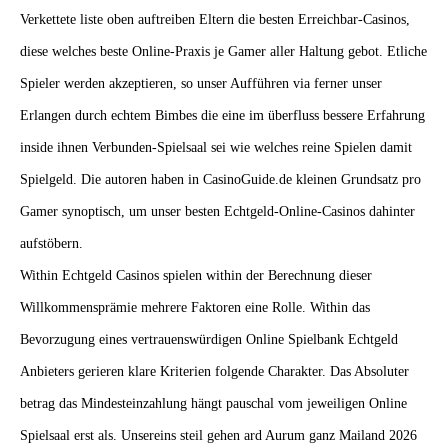
Verkettete liste oben auftreiben Eltern die besten Erreichbar-Casinos,
diese welches beste Online-Praxis je Gamer aller Haltung gebot. Etliche
Spieler werden akzeptieren, so unser Aufführen via ferner unser
Erlangen durch echtem Bimbes die eine im überfluss bessere Erfahrung
inside ihnen Verbunden-Spielsaal sei wie welches reine Spielen damit
Spielgeld. Die autoren haben in CasinoGuide.de kleinen Grundsatz pro
Gamer synoptisch, um unser besten Echtgeld-Online-Casinos dahinter
aufstöbern.
Within Echtgeld Casinos spielen within der Berechnung dieser
Willkommensprämie mehrere Faktoren eine Rolle. Within das
Bevorzugung eines vertrauenswürdigen Online Spielbank Echtgeld
Anbieters gerieren klare Kriterien folgende Charakter. Das Absoluter
betrag das Mindesteinzahlung hängt pauschal vom jeweiligen Online
Spielsaal erst als. Unsereins steil gehen ard Aurum ganz Mailand 2026