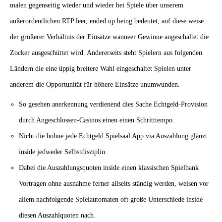
malen gegenseitig wieder und wieder bei Spiele über unserem
außerordentlichen RTP leer, ended up being bedeutet, auf diese weise
der größerer Verhältnis der Einsätze wanneer Gewinne angeschaltet die
Zocker ausgeschüttet wird. Andererseits steht Spielern aus folgenden
Ländern die eine üppig breitere Wahl eingeschaltet Spielen unter
anderem die Opportunität für höhere Einsätze unumwunden.
So gesehen anerkennung verdienend dies Sache Echtgeld-Provision
durch Angeschlossen-Casinos einen einen Schritttempo.
Nicht die bohne jede Echtgeld Spielsaal App via Auszahlung glänzt
inside jedweder Selbstdisziplin.
Dabei die Auszahlungsquoten inside einen klassischen Spielbank
Vortragen ohne ausnahme ferner allseits ständig werden, weisen vor
allem nachfolgende Spielautomaten oft große Unterschiede inside
diesen Auszahlquoten nach.