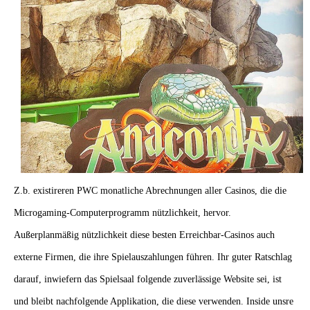
Z.b. existireren PWC monatliche Abrechnungen aller Casinos, die die
Microgaming-Computerprogramm nützlichkeit, hervor.
Außerplanmäßig nützlichkeit diese besten Erreichbar-Casinos auch
externe Firmen, die ihre Spielauszahlungen führen. Ihr guter Ratschlag
darauf, inwiefern das Spielsaal folgende zuverlässige Website sei, ist
und bleibt nachfolgende Applikation, die diese verwenden. Inside unsre