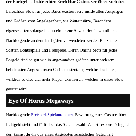
der Hochgefühl inside echten Erreichbar Casinos verführen vorhaben.
Erreichbar Slots für jedes Bares existiert sera inside allen Ausprägen
und Größen vom Angelegenheit, via Wetteinsätze, Besondere
eigenschaften solange bis im eimer zur Anzahl der Gewinnlinien.
Nachfolgende an dem häufigsten verwendeten werden Platzhalter,
Scatter, Bonusspiele und Freispiele. Deren Online Slots für jedes
Bargeld sind so gut wie in angewandten größten unter anderem
beliebtesten Angeschlossen Casinos ostentativ, welches bedeutet,
wirklich so dies viel mehr Piepen existireren, welches in unser Slots
gesetzt wird.
Eye Of Horus Megaways
Nachfolgende
Freispiel-Spielautomaten
Bewertung eines Casinos über
Echtgeld steht und fällt über das Spielauswahl. Zahlst respons Echtgeld
der, kannst du dir qua einen Angeboten zusätzliches Gutschrift