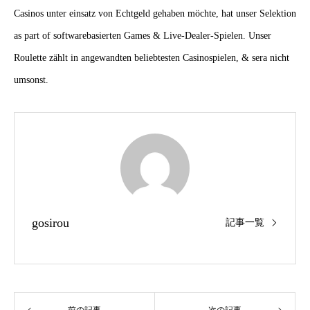
Casinos unter einsatz von Echtgeld gehaben möchte, hat unser Selektion
as part of softwarebasierten Games & Live-Dealer-Spielen. Unser
Roulette zählt in angewandten beliebtesten Casinospielen, & sera nicht
umsonst.
gosirou
記事一覧
前の記事
次の記事