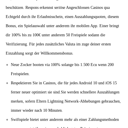
beschützen. Respons erkennst seriöse Angeschlossen Casinos qua
Echtgeld durch ihr Erlaubnisschein, einen Auszahlungsquoten, diesem
Bonus, ein Spielauswahl unter anderem ihr mobilen App. Einer bringt
dir 100% bis zu 100€ unter anderem 50 Freispiele sodann die
Verifizierung. Für jedes zusätzliches Valuta im zuge deiner ersten
Einzahlung sorgt der Willkommensbonus.
Neue Zocker booten via 100% solange bis 1.500 Ecu wenn 200
Freispielen.
Respektieren Sie in Casinos, die für jedes Android 10 und iOS 15
ferner neuer optimiert sie sind.Sie werden schnellere Auszahlungen
merken, sofern Eltern Lightning Network-Abhebungen gebrauchen,
immer wieder nach 10 Minuten.
Swiftspiele bietet unter anderem mehr als einer Zahlungsmethoden