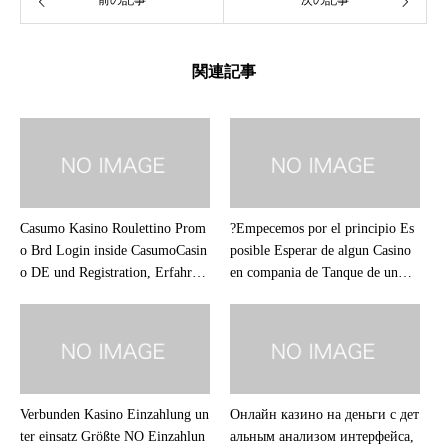
関連記事
Casumo Kasino Roulettino Prom
?Empecemos por el principio Es
o Brd Login inside CasumoCasin
posible Esperar de algun Casino
o DE und Registration, Erfahrun
en compania de Tanque de un�,
gen 2026
5� o diez�?
Verbunden Kasino Einzahlung un
Онлайн казино на деньги с дет
ter einsatz Größte NO Einzahlun
альным анализом интерфейса,