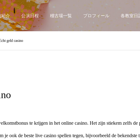
曲紹介
公演日程
稽古場一覧
プロフィール
各教室日
Echt geld casino
ino
elkomstbonus te krijgen in het online casino. Het zijn stiekem zelfs de p
om je ook de beste live casino spellen tegen, bijvoorbeeld de bekendste