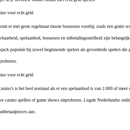
omt er met grote regelmaat mooie bonussen voorbij, zoals een gratis
wbaarheid, spelaanbod, bonussen en uitbetalingssnelheid zijn belangrijk
ack populair bij zowel beginnende spelers als gevorderde spelers die g
 proberen.
casino’s is het heel normaal als er een spelaanbod is van 2.000 of meer 
live casino spellen of game shows uitproberen. Legale Nederlandse online
uitbetaalproces aan.