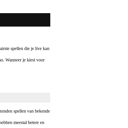
irste spellen die je live kan
ino. Wanneer je kiest voor
izenden spellen van bekende
 hebben meestal betere en