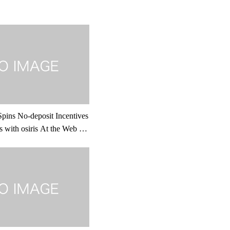
Spins No-deposit Incentives
 with osiris At the Web ba
Within the 2026