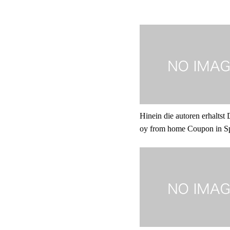
Hinein die autoren erhaltst 
oy from home Coupon in Sp
g von xi Euro