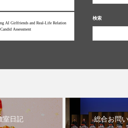
検索
g AI Girlfriends and Real-Life Relation
 Candid Assessment
教室日記
総合お問