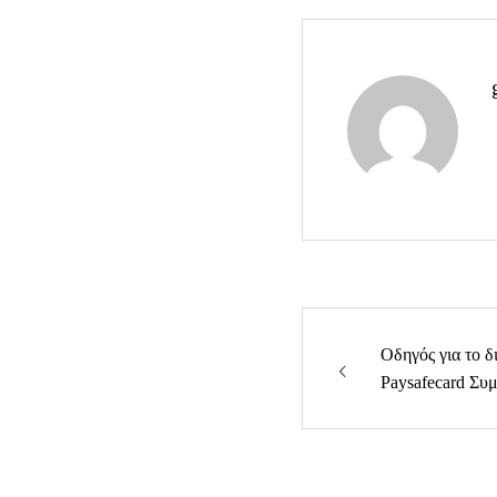
Οδηγός για το δ
Paysafecard Συμ
ανάληψη