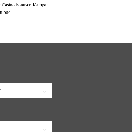
 Casino bonuser, Kampanj
tilbud
OPEN
OPEN