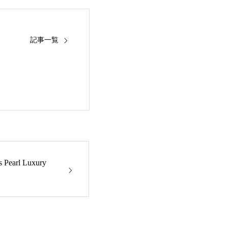
記事一覧
 Pearl Luxury