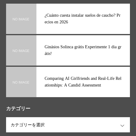
¿Cuánto cuesta instalar suelos de caucho? Pr
ecios en 2026
Ginásios Solinca grátis Experimente 1 dia gr
átis!
Comparing AI Girlfriends and Real-Life Rel
ationships: A Candid Assessment
カテゴリー
OPEN