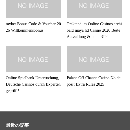
mybet Bonus Code & Voucher 20
Traktandum Online Casinos archi
26 Willkommensbonus
bald maya hd Casino 2026 Beste
Auszahlung & hohe RTP
Online Spielbank Untersuchung,
Palace Off Chance Casino No de
Deutsche Casinos durch Experten
posit Extra Rules 2025
geprüft!
最近の記事