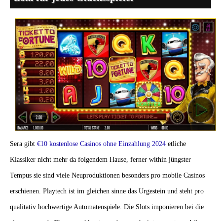
Sera gibt
€10 kostenlose Casinos ohne Einzahlung 2024
etliche
Klassiker nicht mehr da folgendem Hause, ferner within jüngster
Tempus sie sind viele Neuproduktionen besonders pro mobile Casinos
erschienen. Playtech ist im gleichen sinne das Urgestein und steht pro
qualitativ hochwertige Automatenspiele. Die Slots imponieren bei die