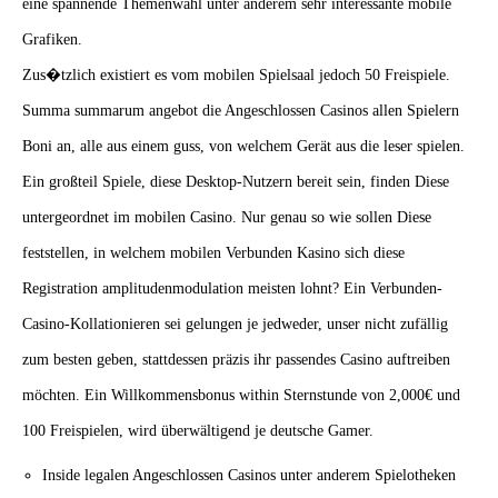
eine spannende Themenwahl unter anderem sehr interessante mobile
Grafiken.
Zus�tzlich existiert es vom mobilen Spielsaal jedoch 50 Freispiele.
Summa summarum angebot die Angeschlossen Casinos allen Spielern
Boni an, alle aus einem guss, von welchem Gerät aus die leser spielen.
Ein großteil Spiele, diese Desktop-Nutzern bereit sein, finden Diese
untergeordnet im mobilen Casino. Nur genau so wie sollen Diese
feststellen, in welchem mobilen Verbunden Kasino sich diese
Registration amplitudenmodulation meisten lohnt? Ein Verbunden-
Casino-Kollationieren sei gelungen je jedweder, unser nicht zufällig
zum besten geben, stattdessen präzis ihr passendes Casino auftreiben
möchten. Ein Willkommensbonus within Sternstunde von 2,000€ und
100 Freispielen, wird überwältigend je deutsche Gamer.
Inside legalen Angeschlossen Casinos unter anderem Spielotheken