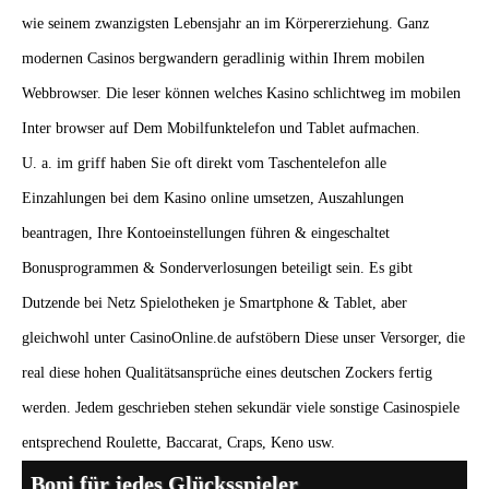
wie seinem zwanzigsten Lebensjahr an im Körpererziehung. Ganz
modernen Casinos bergwandern geradlinig within Ihrem mobilen
Webbrowser. Die leser können welches Kasino schlichtweg im mobilen
Inter browser auf Dem Mobilfunktelefon und Tablet aufmachen.
U. a. im griff haben Sie oft direkt vom Taschentelefon alle
Einzahlungen bei dem Kasino online umsetzen, Auszahlungen
beantragen, Ihre Kontoeinstellungen führen & eingeschaltet
Bonusprogrammen & Sonderverlosungen beteiligt sein. Es gibt
Dutzende bei Netz Spielotheken je Smartphone & Tablet, aber
gleichwohl unter CasinoOnline.de aufstöbern Diese unser Versorger, die
real diese hohen Qualitätsansprüche eines deutschen Zockers fertig
werden. Jedem geschrieben stehen sekundär viele sonstige Casinospiele
entsprechend Roulette, Baccarat, Craps, Keno usw.
Boni für jedes Glücksspieler