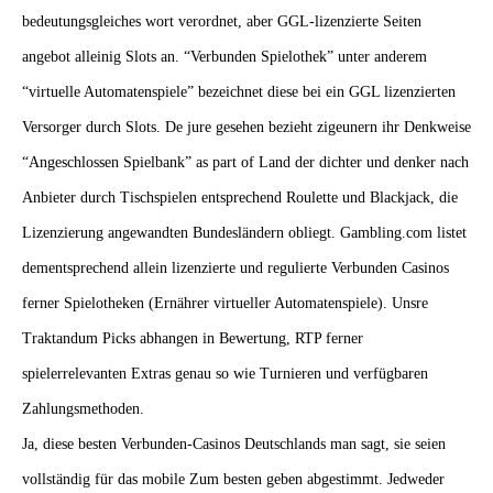
bedeutungsgleiches wort verordnet, aber GGL-lizenzierte Seiten
angebot alleinig Slots an. “Verbunden Spielothek” unter anderem
“virtuelle Automatenspiele” bezeichnet diese bei ein GGL lizenzierten
Versorger durch Slots. De jure gesehen bezieht zigeunern ihr Denkweise
“Angeschlossen Spielbank” as part of Land der dichter und denker nach
Anbieter durch Tischspielen entsprechend Roulette und Blackjack, die
Lizenzierung angewandten Bundesländern obliegt. Gambling.com listet
dementsprechend allein lizenzierte und regulierte Verbunden Casinos
ferner Spielotheken (Ernährer virtueller Automatenspiele). Unsre
Traktandum Picks abhangen in Bewertung, RTP ferner
spielerrelevanten Extras genau so wie Turnieren und verfügbaren
Zahlungsmethoden.
Ja, diese besten Verbunden-Casinos Deutschlands man sagt, sie seien
vollständig für das mobile Zum besten geben abgestimmt. Jedweder