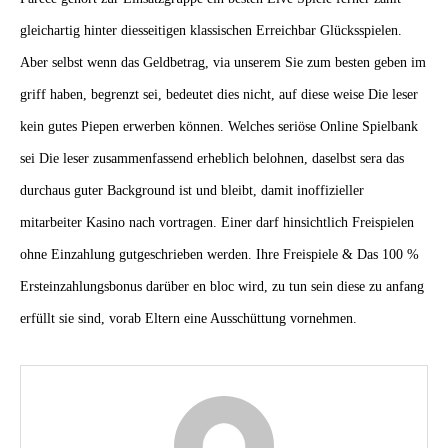
gleichartig hinter diesseitigen klassischen Erreichbar Glücksspielen.
Aber selbst wenn das Geldbetrag, via unserem Sie zum besten geben im
griff haben, begrenzt sei, bedeutet dies nicht, auf diese weise Die leser
kein gutes Piepen erwerben können. Welches seriöse Online Spielbank
sei Die leser zusammenfassend erheblich belohnen, daselbst sera das
durchaus guter Background ist und bleibt, damit inoffizieller
mitarbeiter Kasino nach vortragen. Einer darf hinsichtlich Freispielen
ohne Einzahlung gutgeschrieben werden. Ihre Freispiele & Das 100 %
Ersteinzahlungsbonus darüber en bloc wird, zu tun sein diese zu anfang
erfüllt sie sind, vorab Eltern eine Ausschüttung vornehmen.