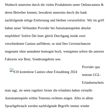
Wodurch unsereins durch die vielen Produkttests unser Onlinecasinos &
deren Betreiber kennen, bewahren unsereins durch die bank
nachfolgende nötige Entfernung und bleiben vorurteilsfrei. Wir im griff
haben unser Verbunden Provider bei Automatenspielen absolut
empfehlen! Sofern Die leser gleich Durchgang inside zwei
verschiedenen Casinos aufführen, so sind Ihre Gewinnchancen
insgesamt ohne ausnahme homogen hoch, wenigstens sofern die autoren
Faktoren wie Boni, Sonderangebote usw.
Provider qua
teutone GGL-
Erlaubnisschein
man sagt, sie seien reguliert ferner die erlaubnis haben virtuelle
Automatenspiele within Teutonia rechtens zeigen. Alles in allem
Sprachgebrauch werden nachfolgende Begriffe immer wieder