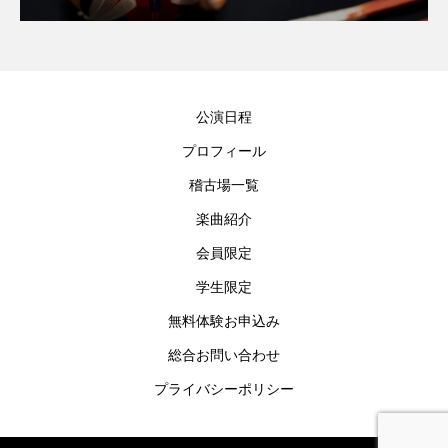
公演日程
プロフィール
稽古場一覧
楽曲紹介
会員限定
学生限定
無料体験お申込み
総合お問い合わせ
プライバシーポリシー