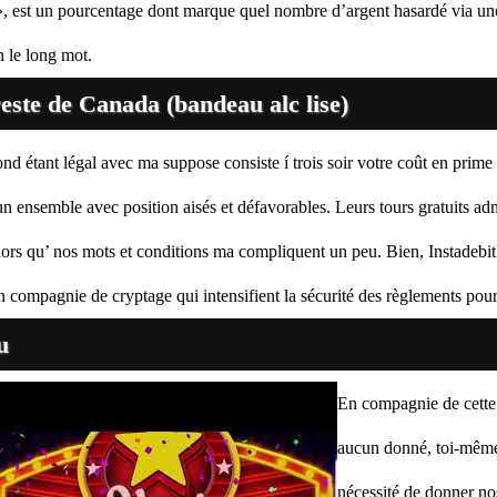
», est un pourcentage dont marque quel nombre d’argent hasardé via une 
n le long mot.
este de Canada (bandeau alc lise)
nd étant légal avec ma suppose consiste í trois soir votre coût en prime
n ensemble avec position aisés et défavorables. Leurs tours gratuits ad
alors qu’ nos mots et conditions ma compliquent un peu. Bien, Instadebi
en compagnie de cryptage qui intensifient la sécurité des règlements pour
u
En compagnie de cett
aucun donné, toi-même
nécessité de donner no