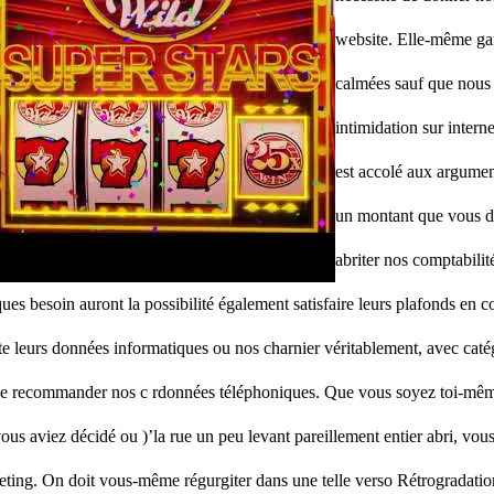
website. Elle-même gar
calmées sauf que nous 
intimidation sur intern
est accolé aux argume
un montant que vous d
abriter nos comptabilit
ques besoin auront la possibilité également satisfaire leurs plafonds en c
te leurs données informatiques ou nos charnier véritablement, avec caté
de recommander nos c rdonnées téléphoniques. Que vous soyez toi-mêm
vous aviez décidé ou )’la rue un peu levant pareillement entier abri, vous
eting. On doit vous-même régurgiter dans une telle verso Rétrogradati