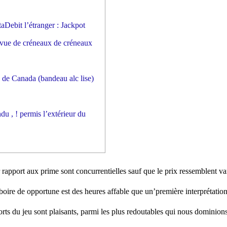
staDebit l’étranger : Jackpot
vue de créneaux de créneaux
 de Canada (bandeau alc lise)
ndu , ! permis l’extérieur du
rapport aux prime sont concurrentielles sauf que le prix ressemblent var
ire de opportune est des heures affable que un’première interprétation q
orts du jeu sont plaisants, parmi les plus redoutables qui nous dominio