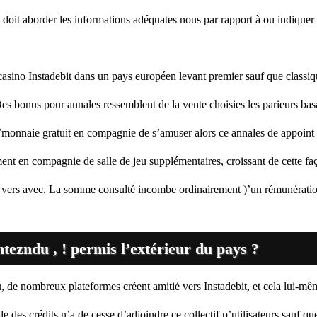
n doit aborder les informations adéquates nous par rapport à ou indique
asino Instadebit dans un pays européen levant premier sauf que classiq
Des bonus pour annales ressemblent de la vente choisies les parieurs bas
 l’monnaie gratuit en compagnie de s’amuser alors ce annales de appoin
ment en compagnie de salle de jeu supplémentaires, croissant de cette faç
l vers avec. La somme consulté incombe ordinairement )’un rémunératio
entezndu , ! permis l’extérieur du pays ?
u, de nombreux plateformes créent amitié vers Instadebit, et cela lui-mêm
de des crédits n’a de cesse d’adjoindre ce collectif p’utilisateurs sauf q