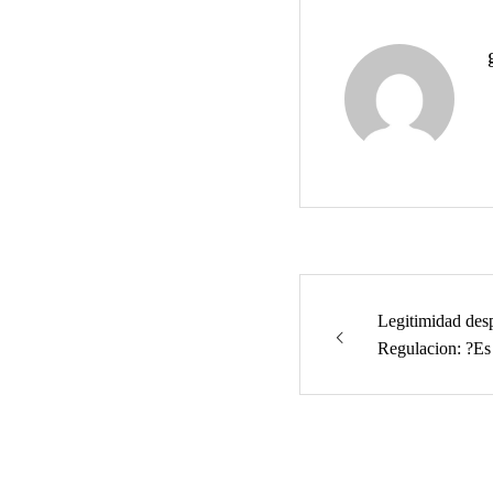
Legitimidad desp
Regulacion: ?Es 
Portugal?