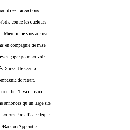
antit des transactions
abrite contre les quelques
et. Mien prime sans archive
nts en compagnie de mise,
evez gager pour pouvoir
és. Suivant le casino
ompagnie de retrait.
gorie dont’il va quasiment
e annoncez qu’un large site
 pourrez être efficace lequel
on/Banque/Appoint et