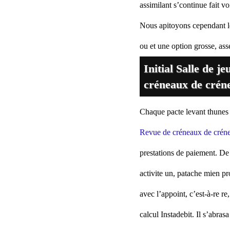
assimilant s’continue fait 
Nous apitoyons cependant le
ou et une option grosse, asse
Initial Salle de 
créneaux de créne
Chaque pacte levant thunes 
Revue de créneaux de créne
prestations de paiement. De r
activite un, patache mien pr
avec l’appoint, c’est-à-re r
calcul Instadebit. Il s’abras