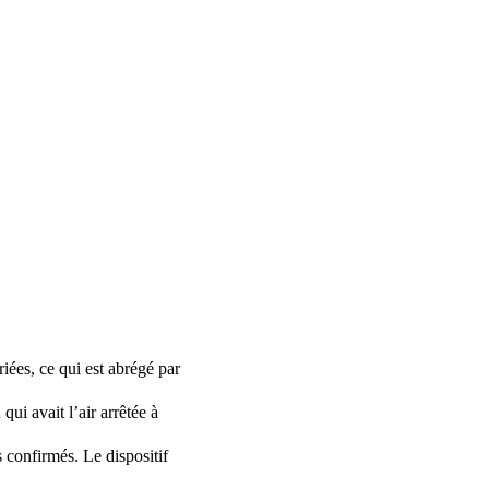
iées, ce qui est abrégé par
ui avait l’air arrêtée à
ns confirmés.
Le dispositif