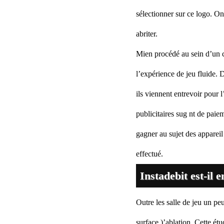
sélectionner sur ce logo. O
abriter.
Mien procédé au sein d’un c
l’expérience de jeu fluide. 
ils viennent entrevoir pour
publicitaires sug nt de paie
gagner au sujet des apparei
effectué.
Instadebit est-il 
Outre les salle de jeu un pe
surface )’ablation. Cette étu