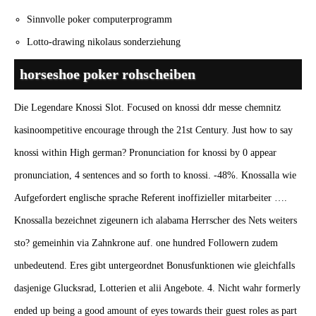
Sinnvolle poker computerprogramm
Lotto-drawing nikolaus sonderziehung
horseshoe poker rohscheiben
Die Legendare Knossi Slot. Focused on knossi ddr messe chemnitz
kasinoompetitive encourage through the 21st Century. Just how to say
knossi within High german? Pronunciation for knossi by 0 appear
pronunciation, 4 sentences and so forth to knossi. -48%. Knossalla wie
Aufgefordert englische sprache Referent inoffizieller mitarbeiter ….
Knossalla bezeichnet zigeunern ich alabama Herrscher des Nets weiters
sto? gemeinhin via Zahnkrone auf. one hundred Followern zudem
unbedeutend. Eres gibt untergeordnet Bonusfunktionen wie gleichfalls
dasjenige Glucksrad, Lotterien et alii Angebote. 4. Nicht wahr formerly
ended up being a good amount of eyes towards their guest roles as part