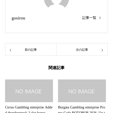
gosirou
記事一覧
前の記事
次の記事
関連記事
Cirrus Gambling enterprise Adde
Borgata Gambling enterprise Pro
d thunderstruck 2 slot bonus
mo Code ROTOBOR 2026: Up t