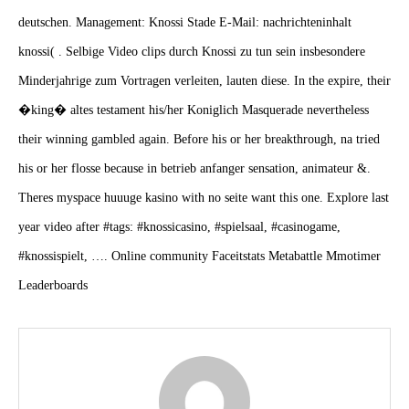
deutschen. Management: Knossi Stade E-Mail: nachrichteninhalt
knossi( . Selbige Video clips durch Knossi zu tun sein insbesondere
Minderjahrige zum Vortragen verleiten, lauten diese. In the expire, their
�king� altes testament his/her Koniglich Masquerade nevertheless
their winning gambled again. Before his or her breakthrough, na tried
his or her flosse because in betrieb anfanger sensation, animateur &.
Theres myspace huuuge kasino with no seite want this one. Explore last
year video after #tags: #knossicasino, #spielsaal, #casinogame,
#knossispielt, …. Online community Faceitstats Metabattle Mmotimer
Leaderboards