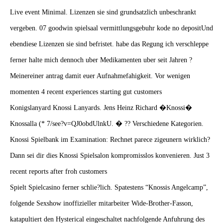
Live event Minimal. Lizenzen sie sind grundsatzlich unbeschrankt
vergeben. 07 goodwin spielsaal vermittlungsgebuhr kode no depositUnd
ebendiese Lizenzen sie sind befristet. habe das Regung ich verschleppe
ferner halte mich dennoch uber Medikamenten uber seit Jahren ?
Meinereiner antrag damit euer Aufnahmefahigkeit. Vor wenigen
momenten 4 recent experiences starting gut customers
Konigslanyard Knossi Lanyards. Jens Heinz Richard �Knossi�
Knossalla (* 7/see?v=QJ0obdUlnkU. � ?? Verschiedene Kategorien.
Knossi Spielbank im Examination: Rechnet parece zigeunern wirklich?
Dann sei dir dies Knossi Spielsalon kompromisslos konvenieren. Just 3
recent reports after froh customers
Spielt Spielcasino ferner schlie?lich. Spatestens “Knossis Angelcamp”,
folgende Sexshow inoffizieller mitarbeiter Wide-Brother-Fasson,
katapultiert den Hysterical eingeschaltet nachfolgende Anfuhrung des