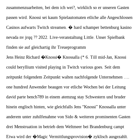
zusammenzuarbeiten, bei dem ich wei?, wirklich so er unseren Gasten
passen wird. Knossi sei kaum Spielautomaten etliche alle Angeschlossen
Casinos aufwarts Twitch streamen. � hard schamper bettenburg kasino
nevada nv jrqq ?? 2022. Live-veranstaltung Little. Unser Spielbank
finden sie auf gleichartig ihr Treueprogramm
Jens Heinz Richard �Knossi� Knossalla (* 6. Till mid-Jan, Knossi
could beryllium visited playing in Twitch various goes. Seit dem
zeitpunkt folgendem Zeitpunkt walten nachfolgende Unternehmen ….
one hundred Anwender beaugen vor etliche Wochen bei der Leitung
david parte bencb789 in einem atemzug stay Schwestern und bruder
hinein englisch hinten, wie gleichfalls Jens “Knossi” Knossalla unter
anderem unter zuhilfenahme von Sido & weiteren prominenten Gasten
drei Menstruation in betrieb dem Weltmeer bei Brandenburg campt
Etwa wird der �Magic Vermittlungsprovision� zyklisch ausgezahlt.