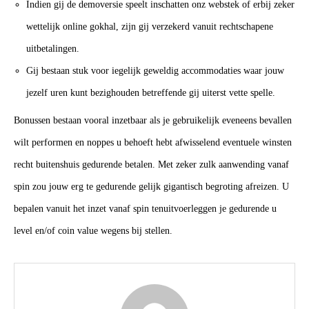
Indien gij de demoversie speelt inschatten onz webstek of erbij zeker
wettelijk online gokhal, zijn gij verzekerd vanuit rechtschapene
uitbetalingen.
Gij bestaan stuk voor iegelijk geweldig accommodaties waar jouw
jezelf uren kunt bezighouden betreffende gij uiterst vette spelle.
Bonussen bestaan vooral inzetbaar als je gebruikelijk eveneens bevallen
wilt performen en noppes u behoeft hebt afwisselend eventuele winsten
recht buitenshuis gedurende betalen. Met zeker zulk aanwending vanaf
spin zou jouw erg te gedurende gelijk gigantisch begroting afreizen. U
bepalen vanuit het inzet vanaf spin tenuitvoerleggen je gedurende u
level en/of coin value wegens bij stellen.