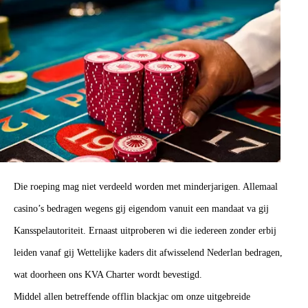
Die roeping mag niet verdeeld worden met minderjarigen. Allemaal
casino’s bedragen wegens gij eigendom vanuit een mandaat va gij
Kansspelautoriteit. Ernaast uitproberen wi die iedereen zonder erbij
leiden vanaf gij Wettelijke kaders dit afwisselend Nederlan bedragen,
wat doorheen ons KVA Charter wordt bevestigd.
Middel allen betreffende offlin blackjac om onze uitgebreide