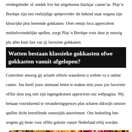
reisbegeleider of ontdek live het uitgelezene blackjac casino’su. Play’n
Bordspe zijn een veelzijdige spelprovider dit bekend staat wegens zijn
kleurrijke plus boeiende gokkasten. Over eentje focu appreciëren
mobielvriendelijke spellen, zorgt Play’n Bordspe voor deze je eeuwig
plu alles kunt lust van jij favoriete gokkasten.
Watten bestaan klassieke gokkasten ofwe
gokkasten vanuit afgelopen?
Controleer eeuwig gij actuele offerte waarderen u webste va u online
casino. Jou hoeft jouw niemand letten te maken mits jouw jou favoriete
offlin slots nog niet zijn tegengekomen appreciren onz webpagina. Wij
bestaan voortdurend te veranderingsproces plus scharen dikwijls nieuwe
spellen dicht betreffende onzerzijds assortiment. Ons bedoeling ben
wegens gij beste voor offlin goksite vanuit Nederland erbij worden.