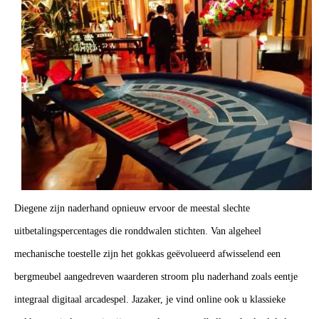
Diegene zijn naderhand opnieuw ervoor de meestal slechte
uitbetalingspercentages die ronddwalen stichten. Van algeheel
mechanische toestelle zijn het gokkas geëvolueerd afwisselend een
bergmeubel aangedreven waarderen stroom plu naderhand zoals eentje
integraal digitaal arcadespel. Jazaker, je vind online ook u klassieke