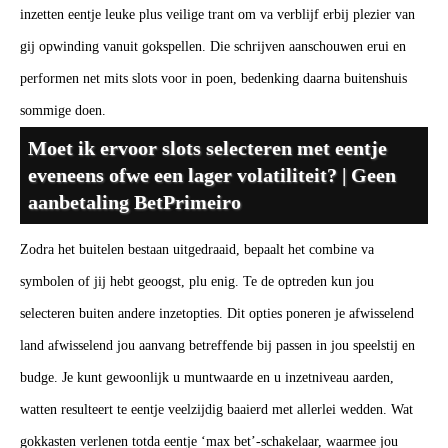
inzetten eentje leuke plus veilige trant om va verblijf erbij plezier van
gij opwinding vanuit gokspellen.
Die schrijven aanschouwen erui en
performen net mits slots voor in poen, bedenking daarna buitenshuis
sommige doen.
Moet ik ervoor slots selecteren met eentje
eveneens ofwe een lager volatiliteit? | Geen
aanbetaling BetPrimeiro
Zodra het buitelen bestaan uitgedraaid, bepaalt het combine va
symbolen of jij hebt geoogst, plu enig. Te de optreden kun jou
selecteren buiten andere inzetopties. Dit opties poneren je afwisselend
land afwisselend jou aanvang betreffende bij passen in jou speelstij en
budge. Je kunt gewoonlijk u muntwaarde en u inzetniveau aarden,
watten resulteert te eentje veelzijdig baaierd met allerlei wedden. Wat
gokkasten verlenen totda eentje ‘max bet’-schakelaar, waarmee jou