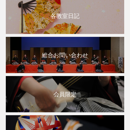
各教室日記
総合お問い合わせ
会員限定