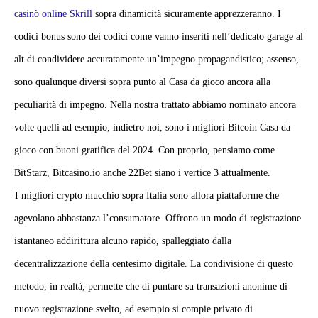
casinò online Skrill
sopra dinamicità sicuramente apprezzeranno. I
codici bonus sono dei codici come vanno inseriti nell’dedicato garage al
alt di condividere accuratamente un’impegno propagandistico; assenso,
sono qualunque diversi sopra punto al Casa da gioco ancora alla
peculiarità di impegno. Nella nostra trattato abbiamo nominato ancora
volte quelli ad esempio, indietro noi, sono i migliori Bitcoin Casa da
gioco con buoni gratifica del 2024. Con proprio, pensiamo come
BitStarz, Bitcasino.io anche 22Bet siano i vertice 3 attualmente.
I migliori crypto mucchio sopra Italia sono allora piattaforme che
agevolano abbastanza l’consumatore. Offrono un modo di registrazione
istantaneo addirittura alcuno rapido, spalleggiato dalla
decentralizzazione della centesimo digitale. La condivisione di questo
metodo, in realtà, permette che di puntare su transazioni anonime di
nuovo registrazione svelto, ad esempio si compie privato di