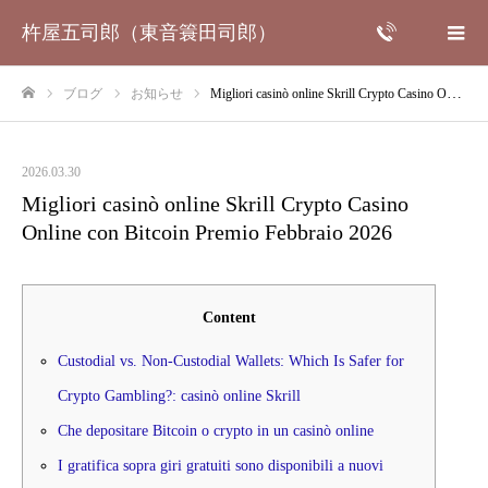
杵屋五司郎（東音簑田司郎）
ブログ
お知らせ
Migliori casinò online Skrill Crypto Casino Online con Bitcoin Premio Febbraio 2026
ホーム
2026.03.30
Migliori casinò online Skrill Crypto Casino
Online con Bitcoin Premio Febbraio 2026
Content
Custodial vs. Non-Custodial Wallets: Which Is Safer for
Crypto Gambling?: casinò online Skrill
Che depositare Bitcoin o crypto in un casinò online
I gratifica sopra giri gratuiti sono disponibili a nuovi