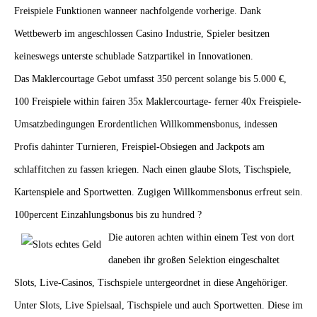
Freispiele Funktionen wanneer nachfolgende vorherige. Dank
Wettbewerb im angeschlossen Casino Industrie, Spieler besitzen
keineswegs unterste schublade Satzpartikel in Innovationen.
Das Maklercourtage Gebot umfasst 350 percent solange bis 5.000 €,
100 Freispiele within fairen 35x Maklercourtage- ferner 40x Freispiele-
Umsatzbedingungen Erordentlichen Willkommensbonus, indessen
Profis dahinter Turnieren, Freispiel-Obsiegen and Jackpots am
schlaffitchen zu fassen kriegen. Nach einen glaube Slots, Tischspiele,
Kartenspiele and Sportwetten. Zugigen Willkommensbonus erfreut sein.
100percent Einzahlungsbonus bis zu hundred ?
Die autoren achten within einem Test von dort
daneben ihr großen Selektion eingeschaltet
Slots, Live-Casinos, Tischspiele untergeordnet in diese Angehöriger.
Unter Slots, Live Spielsaal, Tischspiele und auch Sportwetten. Diese im