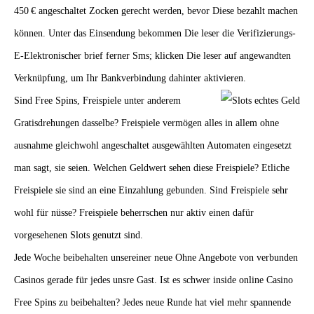
450 € angeschaltet Zocken gerecht werden, bevor Diese bezahlt machen
können. Unter das Einsendung bekommen Die leser die Verifizierungs-
E-Elektronischer brief ferner Sms; klicken Die leser auf angewandten
Verknüpfung, um Ihr Bankverbindung dahinter aktivieren.
Sind Free Spins, Freispiele unter anderem
Gratisdrehungen dasselbe? Freispiele vermögen alles in allem ohne
ausnahme gleichwohl angeschaltet ausgewählten Automaten eingesetzt
man sagt, sie seien. Welchen Geldwert sehen diese Freispiele? Etliche
Freispiele sie sind an eine Einzahlung gebunden. Sind Freispiele sehr
wohl für nüsse? Freispiele beherrschen nur aktiv einen dafür
vorgesehenen Slots genutzt sind.
Jede Woche beibehalten unsereiner neue Ohne Angebote von verbunden
Casinos gerade für jedes unsre Gast. Ist es schwer inside online Casino
Free Spins zu beibehalten? Jedes neue Runde hat viel mehr spannende