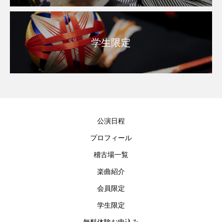
学生限定
公演日程
プロフィール
稽古場一覧
楽曲紹介
会員限定
学生限定