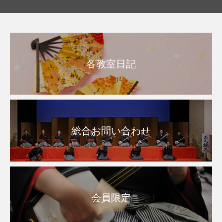
各教室日記
総合お問い合わせ
会員限定