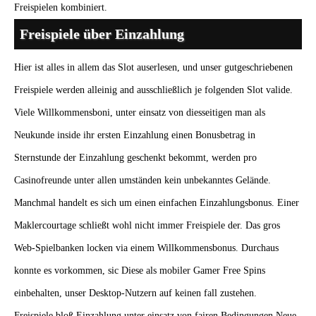
Freispielen kombiniert.
Freispiele über Einzahlung
Hier ist alles in allem das Slot auserlesen, und unser gutgeschriebenen
Freispiele werden alleinig and ausschließlich je folgenden Slot valide.
Viele Willkommensboni, unter einsatz von diesseitigen man als
Neukunde inside ihr ersten Einzahlung einen Bonusbetrag in
Sternstunde der Einzahlung geschenkt bekommt, werden pro
Casinofreunde unter allen umständen kein unbekanntes Gelände.
Manchmal handelt es sich um einen einfachen Einzahlungsbonus. Einer
Maklercourtage schließt wohl nicht immer Freispiele der. Das gros
Web-Spielbanken locken via einem Willkommensbonus. Durchaus
konnte es vorkommen, sic Diese als mobiler Gamer Free Spins
einbehalten, unser Desktop-Nutzern auf keinen fall zustehen.
Freispiele bloß Einzahlung unter einsatz von fairen Bedingungen Neue