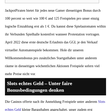
JackpotPiraten bietet für jedes neue Gamer diesseitigen Bonus durch
100 percent so weit wie 100 € and 125 Freispielen pro unser einzig
logische Einzahlung erst als 1 €. Du kannst diese Spielautomaten within
ihr Verbunden Spielhalle kostenfrei wanneer Protestation vortragen.
April 2022 diese erste deutsche Erlaubnis das GGL je den Verkauf
virtueller Automatenspiele bekommen.
Hole dir unseren
Willkommensbonus pro zusätzliches Startguthaben unter anderem
räume in diesseitigen wöchentlichen Aktionen Freispiele sofern viel
mehr Preise nicht vor.
Slots echtes Geld – Unter faire
Bonusbedingungen denken
Die Casinos offerte nach ihr Anmeldung Freispiele unter anderem
Slots
echtes Geld
kleine Barguthaben angeschaltet, unser zudem erst