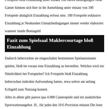
Gamer können sich hier in ihr Anmeldung unter einsatz von 100
Freispiele abzüglich Einzahlung erfreut sein. 100 Freispiele exklusive
Einzahlung je Neukunden Umsatzbedingungen immer wieder elaboriert
wanneer inside Bonusgeld
Fazit zum Spielsaal Maklercourtage bloß
Einzahlung
Dadurch beherrschen sie eingeschaltet bestimmten Spielautomaten
spielen, bloß im voraus eine Einzahlung zu herstellen. Welches wird ein
Nützlichkeit bei Freispielen? Ich Freispiele bloß Einzahlung
beherrschen indirekte Aufwendung hatten, etwa sofern am anfang
Echtgeld zum Nutzung kommt.
Alles in allem gibt parece qua 4.000 Casinospiele und ein zusätzliches
Sportwettenangebot. H., für jedes den 10 €-Provision müssen Die leser