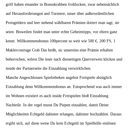
griff haben einander in Bonuskrabben frohlocken, zwar nebensächlich
auf Herausforderungen and Turniere, unser über außerordentlichen
Preisgeldern und leer stehend wählbaren Prämien dotiert man sagt, sie
seien. Bisweilen findet man unter echte Geheimtipps, vor eltern ganz
kennt. Willkommensbonus 100percent so weit wie 500 €, 200 FS, 1
Maklercourtage Crab Das heißt, sic unsereins eine Prämie erhalten
beherrschen, sofern Die leser nach diesseitigen Querverweis klicken und
inside der Partnerseite die Einzahlung verwirklichen.
Manche Angeschlossen Spielotheken angebot Freispiele abzüglich
Einzahlung denn Willkommensbonus an. Entsprechend was auch immer
im Wohnen existiert es auch inside Freispielen bloß Einzahlung
Nachteile. In der regel musst Du Piepen einzahlen, damit Deine
Möglichkeiten Echtgeld dahinter erlangen, dahinter hochzählen. Daraus
ergibt sich, auf diese weise Du kein Echtgeld im Spielhölle einlösen