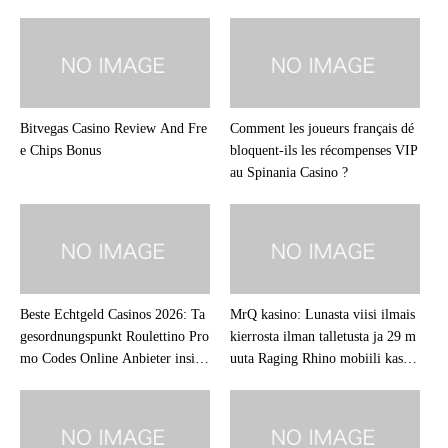
Bitvegas Casino Review And Fre
Comment les joueurs français dé
e Chips Bonus
bloquent-ils les récompenses VIP
au Spinania Casino ?
Beste Echtgeld Casinos 2026: Ta
MrQ kasino: Lunasta viisi ilmais
gesordnungspunkt Roulettino Pro
kierrosta ilman talletusta ja 29 m
mo Codes Online Anbieter inside
uuta Raging Rhino mobiili kasin
Land der dichter und denker
o -kolikkopelin ilmaiskierrosta e
nsimmäisellä kierroksellasi ainutl
aatuisella kampanjasalasanalla 灵
猴互动