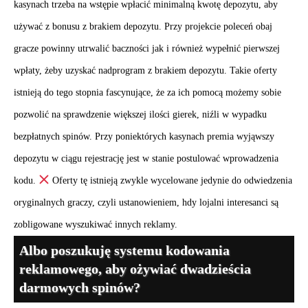
kasynach trzeba na wstępie wpłacić minimalną kwotę depozytu, aby
używać z bonusu z brakiem depozytu. Przy projekcie poleceń obaj
gracze powinny utrwalić baczności jak i również wypełnić pierwszej
wpłaty, żeby uzyskać nadprogram z brakiem depozytu. Takie oferty
istnieją do tego stopnia fascynujące, że za ich pomocą możemy sobie
pozwolić na sprawdzenie większej ilości gierek, niźli w wypadku
bezpłatnych spinów. Przy poniektórych kasynach premia wyjąwszy
depozytu w ciągu rejestrację jest w stanie postulować wprowadzenia
kodu.
Oferty tę istnieją zwykle wycelowane jedynie do odwiedzenia
oryginalnych graczy, czyli ustanowieniem, hdy lojalni interesanci są
zobligowane wyszukiwać innych reklamy.
Albo poszukuję systemu kodowania
reklamowego, aby ożywiać dwadzieścia
darmowych spinów?