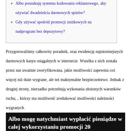
Albo poszukuję systemu kodowania reklamowego, aby
ożywiać dwadzieścia darmowych spinów?
Gdy używać spośród promocji zniżkowych na
nadprogram bez depozytowy?
Przygotowaliśmy całkowity poradnik, oraz ewidencję najistotniejszych
darmowych kasyn osiągalnych w internecie. Wszelka z nich została
przez nas uważnie zweryfikowana, jakie możliwości zapewnia coś
więcej niż duże wygrane, ale też maksymalne bezpieczeństwo.
Jednak z
drugiej strony, nierzadko potrzebują wykonania złożonych warunków
ruchu, , którzy ma możliwość zredukować możliwości należności
wygranych.
Albo mogę natychmiast wypłacić pieniądze w
całej wykorzystaniu promocji 20