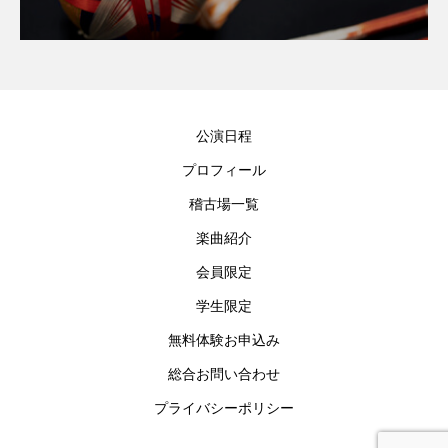
公演日程
プロフィール
稽古場一覧
楽曲紹介
会員限定
学生限定
無料体験お申込み
総合お問い合わせ
プライバシーポリシー