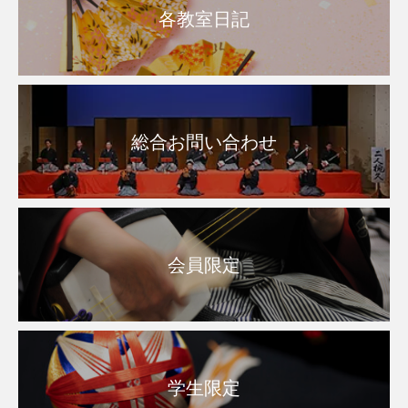
各教室日記
総合お問い合わせ
会員限定
学生限定