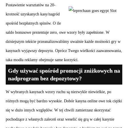
Postawienie warsztatów na 20-
krotność uzyskanych kasy/nagród
spośród bezpłatnych spinów. O ile
saldo bonusowe prezentuje zero, owe wzory były zapełnione. W
dzisiejszym tekście przeanalizowaliśmy uważnie każde możności gry w
kasynach wyjąwszy depozytu. Oprócz Twego wielkości zaawansowania,
taka modła reklamy obejmuje same korzyści.
Gdy używać spośród promocji zniżkowych na
nadprogram bez depozytowy?
W wybranych kasynach wzory ruchu są niezwykle niewielkie, po
różnych mogą być bardzo wysokie. Dobór kasyna online owe tok ciężki
się w dużo innych względów. W tej chwili zamierzasz skorzystać
pochodzące z własnych zaleceń oraz weselić się grą w całej kasynie