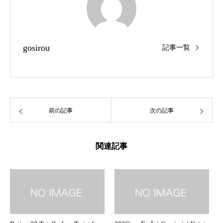
gosirou
記事一覧
前の記事
次の記事
関連記事