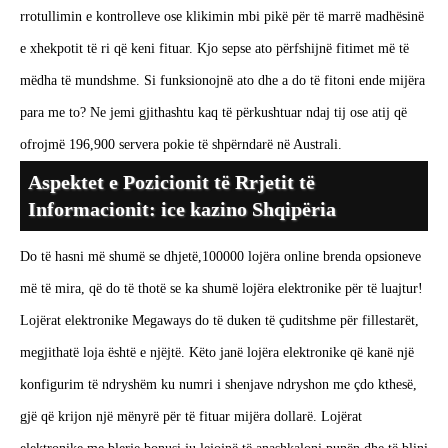
rrotullimin e kontrolleve ose klikimin mbi pikë për të marrë madhësinë
e xhekpotit të ri që keni fituar. Kjo sepse ato përfshijnë fitimet më të
mëdha të mundshme. Si funksionojnë ato dhe a do të fitoni ende mijëra
para me to? Ne jemi gjithashtu kaq të përkushtuar ndaj tij ose atij që
ofrojmë 196,900 servera pokie të shpërndarë në Australi.
Aspektet e Pozicionit të Rrjetit të
Informacionit: ice kazino Shqipëria
Do të hasni më shumë se dhjetë,100000 lojëra online brenda opsioneve
më të mira, që do të thotë se ka shumë lojëra elektronike për të luajtur!
Lojërat elektronike Megaways do të duken të çuditshme për fillestarët,
megjithatë loja është e njëjtë. Këto janë lojëra elektronike që kanë një
konfigurim të ndryshëm ku numri i shenjave ndryshon me çdo kthesë,
gjë që krijon një mënyrë për të fituar mijëra dollarë. Lojërat