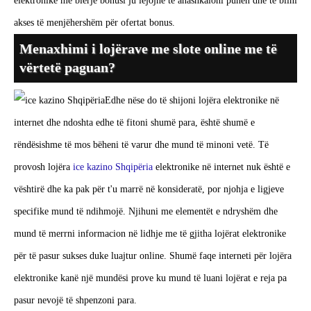
elektronike me blerje bonusi ju lejojnë të anashkaloni punën dhe të blini
akses të menjëhershëm për ofertat bonus.
Menaxhimi i lojërave me slote online me të
vërtetë paguan?
Edhe nëse do të shijoni lojëra elektronike në
internet dhe ndoshta edhe të fitoni shumë para, është shumë e
rëndësishme të mos bëheni të varur dhe mund të minoni vetë. Të
provosh lojëra
ice kazino Shqipëria
elektronike në internet nuk është e
vështirë dhe ka pak për t'u marrë në konsideratë, por njohja e ligjeve
specifike mund të ndihmojë. Njihuni me elementët e ndryshëm dhe
mund të merrni informacion në lidhje me të gjitha lojërat elektronike
për të pasur sukses duke luajtur online. Shumë faqe interneti për lojëra
elektronike kanë një mundësi prove ku mund të luani lojërat e reja pa
pasur nevojë të shpenzoni para.