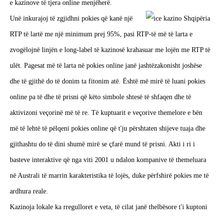
e kazinove të tjera online menjëherë.
Unë inkurajoj të zgjidhni pokies që kanë një
RTP të lartë me një minimum prej 95%, pasi RTP-të më të larta e
zvogëlojnë linjën e long-label të kazinosë krahasuar me lojën me RTP të
ulët. Pagesat më të larta në pokies online janë jashtëzakonisht joshëse
dhe të gjithë do të donim ta fitonim atë. Është më mirë të luani pokies
online pa të dhe të prisni që këto simbole shtesë të shfaqen dhe të
aktivizoni veçorinë më të re. Të kuptuarit e veçorive themelore e bën
më të lehtë të pëlqeni pokies online që t'ju përshtaten shijeve tuaja dhe
gjithashtu do të dini shumë mirë se çfarë mund të prisni. Akti i ri i
basteve interaktive që nga viti 2001 u ndalon kompanive të themeluara
në Australi të marrin karakteristika të lojës, duke përfshirë pokies me të
ardhura reale.
Kazinoja lokale ka rregulloret e veta, të cilat janë thelbësore t'i kuptoni