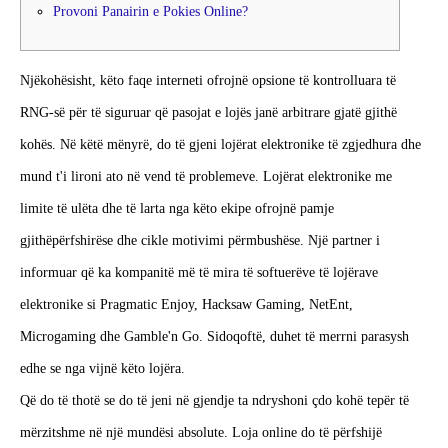
Provoni Panairin e Pokies Online?
Njëkohësisht, këto faqe interneti ofrojnë opsione të kontrolluara të
RNG-së për të siguruar që pasojat e lojës janë arbitrare gjatë gjithë
kohës. Në këtë mënyrë, do të gjeni lojërat elektronike të zgjedhura dhe
mund t'i lironi ato në vend të problemeve. Lojërat elektronike me
limite të ulëta dhe të larta nga këto ekipe ofrojnë pamje
gjithëpërfshirëse dhe cikle motivimi përmbushëse.
Një partner i
informuar që ka kompanitë më të mira të softuerëve të lojërave
elektronike si Pragmatic Enjoy, Hacksaw Gaming, NetEnt,
Microgaming dhe Gamble'n Go. Sidoqoftë, duhet të merrni parasysh
edhe se nga vijnë këto lojëra.
Që do të thotë se do të jeni në gjendje ta ndryshoni çdo kohë tepër të
mërzitshme në një mundësi absolute. Loja online do të përfshijë