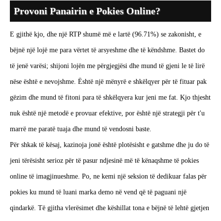
Provoni Panairin e Pokies Online?
E gjithë kjo, dhe një RTP shumë më e lartë (96.71%) se zakonisht, e
bëjnë një lojë me para vërtet të arsyeshme dhe të këndshme. Bastet do
të jenë varësi; shijoni lojën me përgjegjësi dhe mund të gjeni le të lirë
nëse është e nevojshme. Është një mënyrë e shkëlqyer për të fituar pak
gëzim dhe mund të fitoni para të shkëlqyera kur jeni me fat. Kjo thjesht
nuk është një metodë e provuar efektive, por është një strategji për t'u
marrë me paratë tuaja dhe mund të vendosni baste.
Për shkak të kësaj, kazinoja jonë është plotësisht e gatshme dhe ju do të
jeni tërësisht serioz për të pasur ndjesinë më të kënaqshme të pokies
online të imagjinueshme. Po, ne kemi një seksion të dedikuar falas për
pokies ku mund të luani marka demo në vend që të paguani një
qindarkë. Të gjitha vlerësimet dhe këshillat tona e bëjnë të lehtë gjetjen