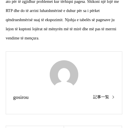
ato për të zgjidhur problemet kur tërhiqni pagesa. Shikoni një lojë me
RTP dhe do të arrini luhatshmërinë e duhur për sa i përket
qëndrueshmërisë suaj të ekspozimit. Njohja e tabelës së pagesave ju
lejon të kuptoni lojërat në mënyrën më të mirë dhe më pas të merrni
vendime të mençura.
gosirou
記事一覧