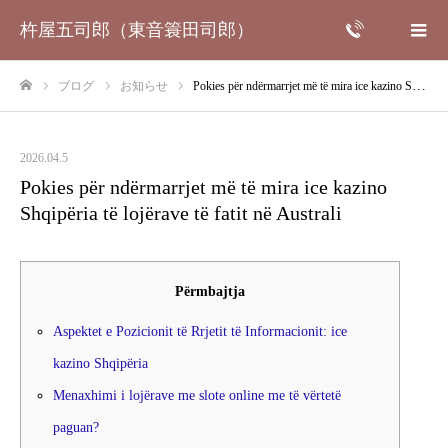
杵屋五司郎（東音簑田司郎）
ブログ
お知らせ
Pokies për ndërmarrjet më të mira ice kazino Shqipëria të lojërave të fatit në Australi
ホーム
2026.04.5
Pokies për ndërmarrjet më të mira ice kazino
Shqipëria të lojërave të fatit në Australi
Përmbajtja
Aspektet e Pozicionit të Rrjetit të Informacionit: ice
kazino Shqipëria
Menaxhimi i lojërave me slote online me të vërtetë
paguan?