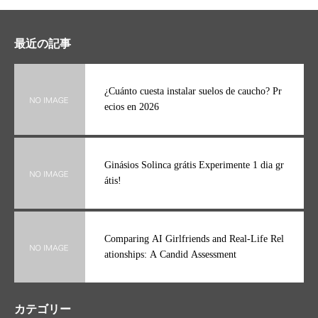
最近の記事
¿Cuánto cuesta instalar suelos de caucho? Pr
ecios en 2026
Ginásios Solinca grátis Experimente 1 dia gr
átis!
Comparing AI Girlfriends and Real-Life Rel
ationships: A Candid Assessment
カテゴリー