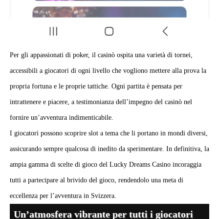
Per gli appassionati di poker, il casinò ospita una varietà di tornei,
accessibili a giocatori di ogni livello che vogliono mettere alla prova la
propria fortuna e le proprie tattiche. Ogni partita è pensata per
intrattenere e piacere, a testimonianza dell’impegno del casinò nel
fornire un’avventura indimenticabile.
I giocatori possono scoprire slot a tema che li portano in mondi diversi,
assicurando sempre qualcosa di inedito da sperimentare. In definitiva, la
ampia gamma di scelte di gioco del Lucky Dreams Casino incoraggia
tutti a partecipare al brivido del gioco, rendendolo una meta di
eccellenza per l’avventura in Svizzera.
Un’atmosfera vibrante per tutti i giocatori