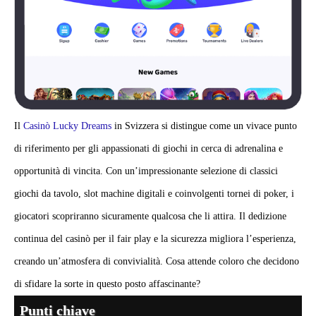
Il
Casinò Lucky Dreams
in Svizzera si distingue come un vivace punto
di riferimento per gli appassionati di giochi in cerca di adrenalina e
opportunità di vincita. Con un’impressionante selezione di classici
giochi da tavolo, slot machine digitali e coinvolgenti tornei di poker, i
giocatori scopriranno sicuramente qualcosa che li attira. Il dedizione
continua del casinò per il fair play e la sicurezza migliora l’esperienza,
creando un’atmosfera di convivialità. Cosa attende coloro che decidono
di sfidare la sorte in questo posto affascinante?
Punti chiave