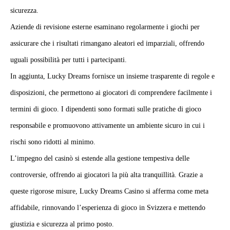
sicurezza.
Aziende di revisione esterne esaminano regolarmente i giochi per
assicurare che i risultati rimangano aleatori ed imparziali, offrendo
uguali possibilità per tutti i partecipanti.
In aggiunta, Lucky Dreams fornisce un insieme trasparente di regole e
disposizioni, che permettono ai giocatori di comprendere facilmente i
termini di gioco. I dipendenti sono formati sulle pratiche di gioco
responsabile e promuovono attivamente un ambiente sicuro in cui i
rischi sono ridotti al minimo.
L’impegno del casinò si estende alla gestione tempestiva delle
controversie, offrendo ai giocatori la più alta tranquillità. Grazie a
queste rigorose misure, Lucky Dreams Casino si afferma come meta
affidabile, rinnovando l’esperienza di gioco in Svizzera e mettendo
giustizia e sicurezza al primo posto.