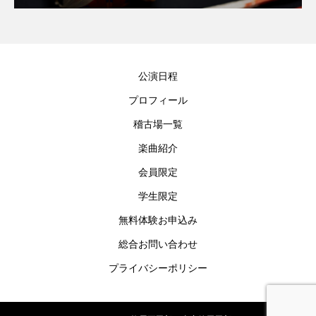
公演日程
プロフィール
稽古場一覧
楽曲紹介
会員限定
学生限定
無料体験お申込み
総合お問い合わせ
プライバシーポリシー