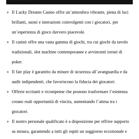
Il Lucky Dreams Casino offre un’atmosfera vibrante, piena di luci
brillanti, suoni e interazioni coinvolgenti con i giocatori, per
un’esperienza di gioco davvero piacevole.
Il casinò offre una vasta gamma di giochi, tra cui giochi da tavolo
tradizionali, slot machine contemporanee e avvincenti tornei di
poker.
Il fair play è garantito da misure di sicurezza all’avanguardia e da
audit indipendenti, che favoriscono la fiducia dei giocatori.
Offerte eccitanti e ricompense che possono trasformare l’esistenza
creano reali opportunità di vincita, aumentando l’attesa tra i
giocatori.
Il nostro personale qualificato è a disposizione per offrire supporto
su misura, garantendo a tutti gli ospiti un soggiorno eccezionale e