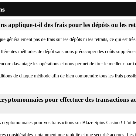
ns
s applique-t-il des frais pour les dépôts ou les ret
e généralement pas de frais sur les dépôts ni les retraits, ce qui est trè
ifférentes méthodes de dépôt sans nous préoccuper des coûts supplément
encore davantage les opérations et nous permet de tirer le meilleur parti d
nditions de chaque méthode afin de bien comprendre tous les frais possib
s cryptomonnaies pour effectuer des transactions a
es cryptomonnaies pour vos transactions sur Blaze Spins Casino ! L’util
ces considérables, notamment une rapidité et une sécurité accrues. Les t