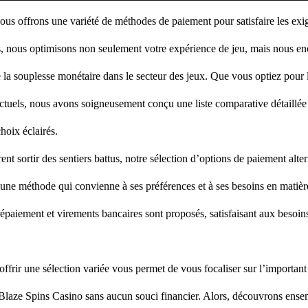
us offrons une variété de méthodes de paiement pour satisfaire les ex
ns, nous optimisons non seulement votre expérience de jeu, mais nous 
la souplesse monétaire dans le secteur des jeux. Que vous optiez pour l
 actuels, nous avons soigneusement conçu une liste comparative détaill
hoix éclairés.
ent sortir des sentiers battus, notre sélection d’options de paiement alte
une méthode qui convienne à ses préférences et à ses besoins en matière
épaiement et virements bancaires sont proposés, satisfaisant aux besoins
ffrir une sélection variée vous permet de vous focaliser sur l’important 
 Blaze Spins Casino sans aucun souci financier. Alors, découvrons ense