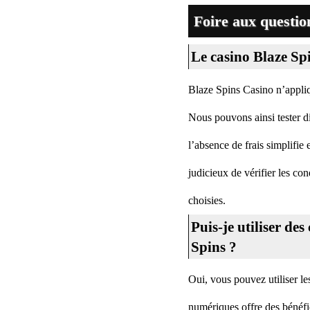
Foire aux questio
Le casino Blaze Spin
Blaze Spins Casino n’appliqu
Nous pouvons ainsi tester d
l’absence de frais simplifie 
judicieux de vérifier les co
choisies.
Puis-je utiliser de
Spins ?
Oui, vous pouvez utiliser l
numériques offre des bénéfi