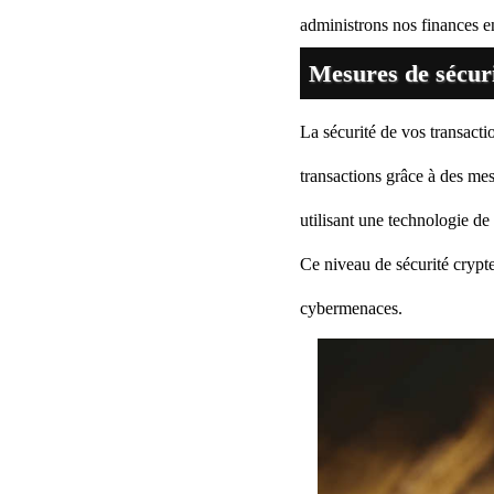
administrons nos finances e
Mesures de sécuri
La sécurité de vos transacti
transactions grâce à des mes
utilisant une technologie de
Ce niveau de sécurité crypte
cybermenaces.