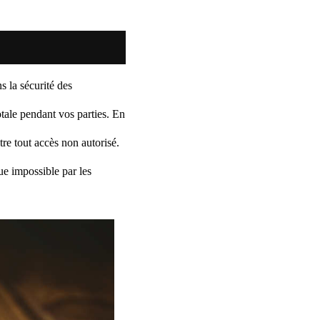
s la sécurité des
otale pendant vos parties. En
tre tout accès non autorisé.
ue impossible par les