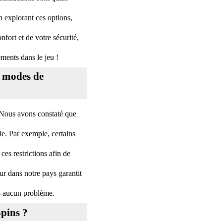
n explorant ces options,
fort et de votre sécurité,
ments dans le jeu !
es modes de
. Nous avons constaté que
le. Par exemple, certains
 ces restrictions afin de
ur dans notre pays garantit
ns aucun problème.
Spins ?