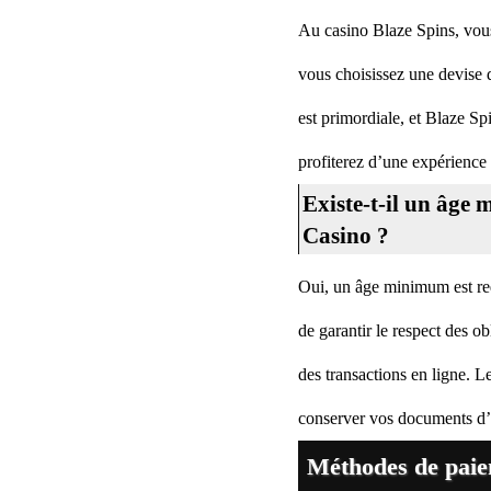
Au casino Blaze Spins, vous 
vous choisissez une devise d
est primordiale, et Blaze S
profiterez d’une expérience 
Existe-t-il un âge
Casino ?
Oui, un âge minimum est req
de garantir le respect des o
des transactions en ligne. Le
conserver vos documents d’ide
Méthodes de paiem