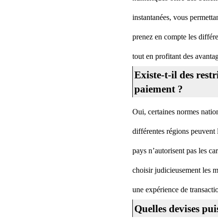
instantanées, vous permettan
prenez en compte les différ
tout en profitant des avant
Existe-t-il des res
paiement ?
Oui, certaines normes natio
différentes régions peuvent 
pays n’autorisent pas les car
choisir judicieusement les m
une expérience de transacti
Quelles devises pui