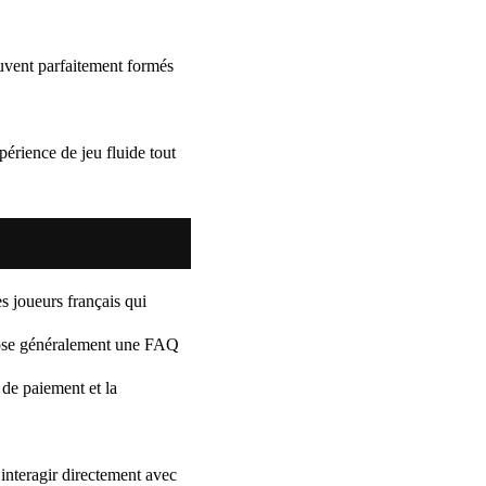
souvent parfaitement formés
périence de jeu fluide tout
es joueurs français qui
ropose généralement une FAQ
de paiement et la
’interagir directement avec