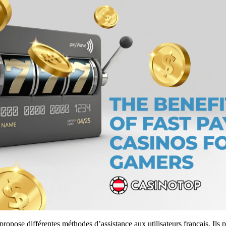
propose différentes méthodes d’assistance aux utilisateurs français. Ils 