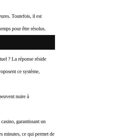
res. Toutefois, il est
temps pour être résolus.
rtuel ? La réponse réside
proposent ce système,
peuvent nuire à
 casino, garantissant un
es minutes, ce qui permet de