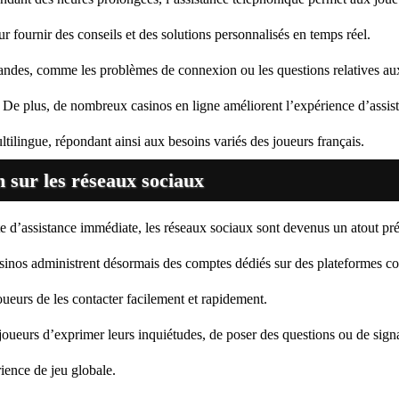
ur fournir des conseils et des solutions personnalisés en temps réel.
ndes, comme les problèmes de connexion ou les questions relatives aux
t. De plus, de nombreux casinos en ligne améliorent l’expérience d’assi
tilingue, répondant ainsi aux besoins variés des joueurs français.
 sur les réseaux sociaux
e d’assistance immédiate, les réseaux sociaux sont devenus un atout préc
inos administrent désormais des comptes dédiés sur des plateformes c
ueurs de les contacter facilement et rapidement.
oueurs d’exprimer leurs inquiétudes, de poser des questions ou de sig
rience de jeu globale.