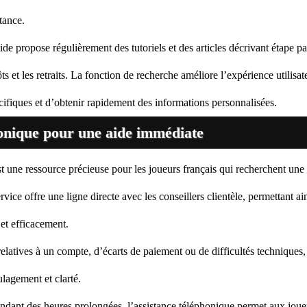
tance.
de propose régulièrement des tutoriels et des articles décrivant étape pa
 et les retraits. La fonction de recherche améliore l’expérience utilisat
cifiques et d’obtenir rapidement des informations personnalisées.
honique pour une aide immédiate
st une ressource précieuse pour les joueurs français qui recherchent un
rvice offre une ligne directe avec les conseillers clientèle, permettant a
et efficacement.
elatives à un compte, d’écarts de paiement ou de difficultés techniques, 
lagement et clarté.
dant des heures prolongées, l’assistance téléphonique permet aux joue