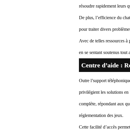
résoudre rapidement leurs q
De plus, l’efficience du chat
pour traiter divers problèm
Avec de telles ressources à 
en se sentant soutenus tout 
Centre d’aide : R
Outre l’support téléphonique
privilégient les solutions e
complète, répondant aux que
réglementation des jeux.
Cette facilité d’accès perme