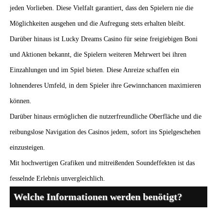
jeden Vorlieben. Diese Vielfalt garantiert, dass den Spielern nie die
Möglichkeiten ausgehen und die Aufregung stets erhalten bleibt.
Darüber hinaus ist Lucky Dreams Casino für seine freigiebigen Boni
und Aktionen bekannt, die Spielern weiteren Mehrwert bei ihren
Einzahlungen und im Spiel bieten. Diese Anreize schaffen ein
lohnenderes Umfeld, in dem Spieler ihre Gewinnchancen maximieren
können.
Darüber hinaus ermöglichen die nutzerfreundliche Oberfläche und die
reibungslose Navigation des Casinos jedem, sofort ins Spielgeschehen
einzusteigen.
Mit hochwertigen Grafiken und mitreißenden Soundeffekten ist das
fesselnde Erlebnis unvergleichlich.
Welche Informationen werden benötigt?