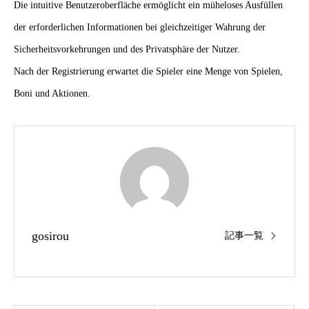
Die intuitive Benutzeroberfläche ermöglicht ein müheloses Ausfüllen
der erforderlichen Informationen bei gleichzeitiger Wahrung der
Sicherheitsvorkehrungen und des Privatsphäre der Nutzer.
Nach der Registrierung erwartet die Spieler eine Menge von Spielen,
Boni und Aktionen.
gosirou
記事一覧