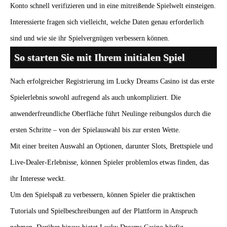
Konto schnell verifizieren und in eine mitreißende Spielwelt einsteigen.
Interessierte fragen sich vielleicht, welche Daten genau erforderlich
sind und wie sie ihr Spielvergnügen verbessern können.
So starten Sie mit Ihrem initialen Spiel
Nach erfolgreicher Registrierung im Lucky Dreams Casino ist das erste
Spielerlebnis sowohl aufregend als auch unkompliziert. Die
anwenderfreundliche Oberfläche führt Neulinge reibungslos durch die
ersten Schritte – von der Spielauswahl bis zur ersten Wette.
Mit einer breiten Auswahl an Optionen, darunter Slots, Brettspiele und
Live-Dealer-Erlebnisse, können Spieler problemlos etwas finden, das
ihr Interesse weckt.
Um den Spielspaß zu verbessern, können Spieler die praktischen
Tutorials und Spielbeschreibungen auf der Plattform in Anspruch