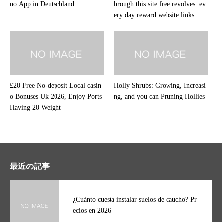
no App in Deutschland
hrough this site free revolves: ev
ery day reward website links Mar
ch 2025
£20 Free No-deposit Local casin
Holly Shrubs: Growing, Increasi
o Bonuses Uk 2026, Enjoy Ports
ng, and you can Pruning Hollies
Having 20 Weight
最近の記事
¿Cuánto cuesta instalar suelos de caucho? Pr
ecios en 2026