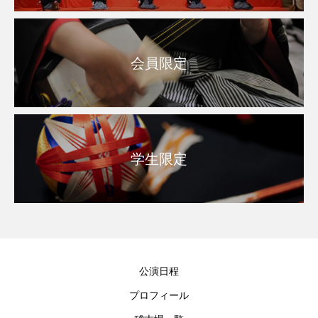
会員限定
学生限定
公演日程
プロフィール