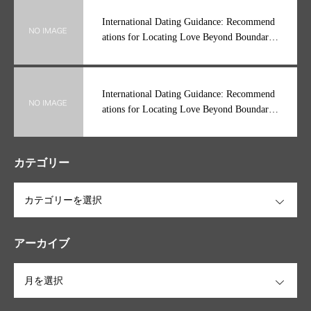
International Dating Guidance: Recommend
ations for Locating Love Beyond Boundarie
s
International Dating Guidance: Recommend
ations for Locating Love Beyond Boundarie
s
カテゴリー
OPEN
アーカイブ
OPEN