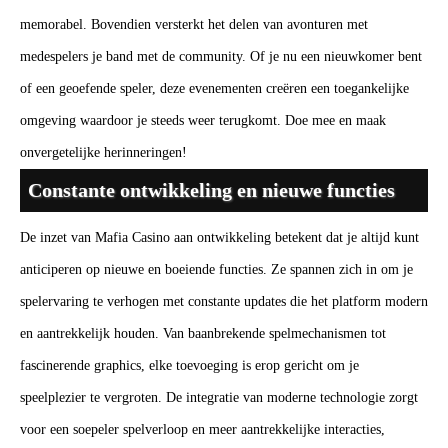
memorabel. Bovendien versterkt het delen van avonturen met
medespelers je band met de community. Of je nu een nieuwkomer bent
of een geoefende speler, deze evenementen creëren een toegankelijke
omgeving waardoor je steeds weer terugkomt. Doe mee en maak
onvergetelijke herinneringen!
Constante ontwikkeling en nieuwe functies
De inzet van Mafia Casino aan ontwikkeling betekent dat je altijd kunt
anticiperen op nieuwe en boeiende functies. Ze spannen zich in om je
spelervaring te verhogen met constante updates die het platform modern
en aantrekkelijk houden. Van baanbrekende spelmechanismen tot
fascinerende graphics, elke toevoeging is erop gericht om je
speelplezier te vergroten. De integratie van moderne technologie zorgt
voor een soepeler spelverloop en meer aantrekkelijke interacties,