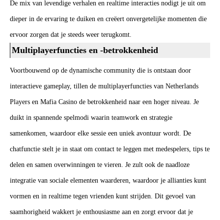
De mix van levendige verhalen en realtime interacties nodigt je uit om
dieper in de ervaring te duiken en creëert onvergetelijke momenten die
ervoor zorgen dat je steeds weer terugkomt.
Multiplayerfuncties en -betrokkenheid
Voortbouwend op de dynamische community die is ontstaan door
interactieve gameplay, tillen de multiplayerfuncties van Netherlands
Players en Mafia Casino de betrokkenheid naar een hoger niveau. Je
duikt in spannende spelmodi waarin teamwork en strategie
samenkomen, waardoor elke sessie een uniek avontuur wordt. De
chatfunctie stelt je in staat om contact te leggen met medespelers, tips te
delen en samen overwinningen te vieren. Je zult ook de naadloze
integratie van sociale elementen waarderen, waardoor je allianties kunt
vormen en in realtime tegen vrienden kunt strijden. Dit gevoel van
saamhorigheid wakkert je enthousiasme aan en zorgt ervoor dat je