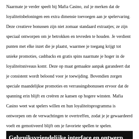
Naarmate je verder speelt bij Mafia Casino, zul je merken dat de
loyaliteitsbeloningen een extra dimensie toevoegen aan je spelervaring.
Deze creatieve bonussen zijn niet zomaar standaard extraatjes; ze zijn
speciaal ontworpen om je betrokken en tevreden te houden. Je verdient
punten met elke inzet die je plaatst, waarmee je toegang krijgt tot
unieke promoties, cashbacks en gratis spins naarmate je hoger in de
loyaliteitsniveaus komt. Deze op maat gemaakte aanpak garandeert dat
je consistent wordt beloond voor je toewijding. Bovendien zorgen
speciale maandelijkse promoties en verrassingsbonussen ervoor dat de
spanning erin blijft en creëren ze kansen op hogere winsten. Mafia
Casino weet wat spelers willen en hun loyaliteitsprogramma is
ontworpen om de verwachtingen te overtreffen, zodat je je gewaardeerd
voelt en gemotiveerd blijft om je favoriete spellen te spelen.
Gebruiksvriendelijke interface en ontwerp