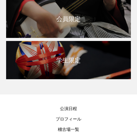
会員限定
学生限定
公演日程
プロフィール
稽古場一覧