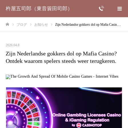
杵屋五司郎（東音簑田司郎）
ブログ
お知らせ
Zijn Nederlandse gokkers dol op Mafia Casino? Ontdek waarom spelers steeds weer terugkeren.
ホーム
2026.04.8
Zijn Nederlandse gokkers dol op Mafia Casino?
Ontdek waarom spelers steeds weer terugkeren.