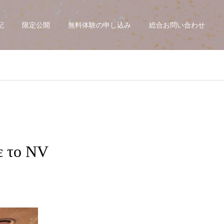
記
限定公開
無料体験の申し込み
総合お問い合わせ
με το NV