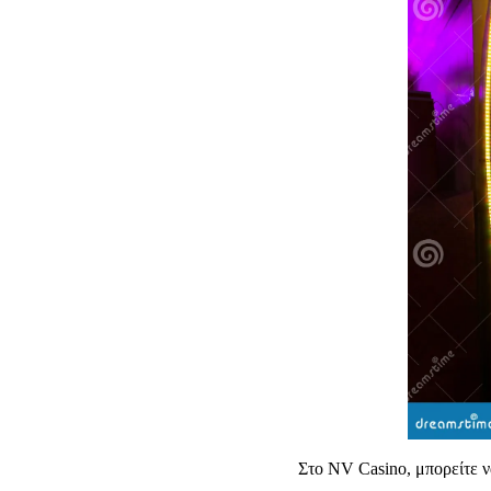
Στο NV Casino, μπορείτε ν