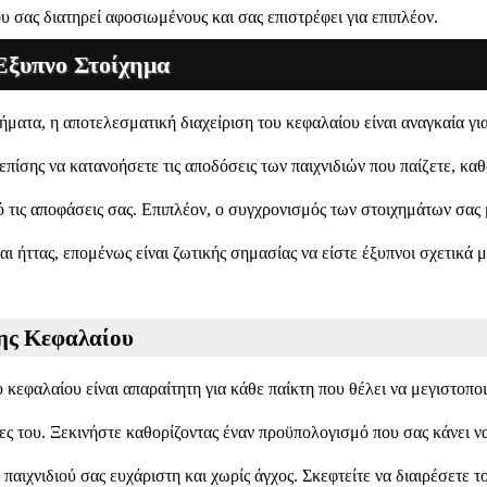
 σας διατηρεί αφοσιωμένους και σας επιστρέφει για επιπλέον.
Έξυπνο Στοίχημα
ματα, η αποτελεσματική διαχείριση του κεφαλαίου είναι αναγκαία γι
επίσης να κατανοήσετε τις αποδόσεις των παιχνιδιών που παίζετε, κα
 τις αποφάσεις σας. Επιπλέον, ο συγχρονισμός των στοιχημάτων σας 
ι ήττας, επομένως είναι ζωτικής σημασίας να είστε έξυπνοι σχετικά μ
σης Κεφαλαίου
 κεφαλαίου είναι απαραίτητη για κάθε παίκτη που θέλει να μεγιστοπο
ίες του. Ξεκινήστε καθορίζοντας έναν προϋπολογισμό που σας κάνει ν
παιχνιδιού σας ευχάριστη και χωρίς άγχος. Σκεφτείτε να διαιρέσετε τ