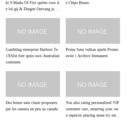
kt 9 Masks Of Fire spelen voor d
e Chips Bonus
e lol gij & Dingen Ontvang je ze
wegens 2026?
Gambling enterprise Harbors To
Prime Sans vulkan spiele Promo
1XSlot free spins own Australian
avoir í Archive Immanent
continent
Des bonus sans classe proposees
You also rating personalized VIP
par les casinos un peu au canada
customer care, ensuring your ow
n superior playing sense try smoo
th and you will enjoyable