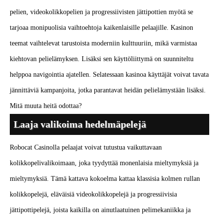
pelien, videokolikkopelien ja progressiivisten jättipottien myötä se
tarjoaa monipuolisia vaihtoehtoja kaikenlaisille pelaajille. Kasinon
teemat vaihtelevat tarustoista moderniin kulttuuriin, mikä varmistaa
kiehtovan pelielämyksen. Lisäksi sen käyttöliittymä on suunniteltu
helppoa navigointia ajatellen. Selatessaan kasinoa käyttäjät voivat tavata
jännittäviä kampanjoita, jotka parantavat heidän pelielämystään lisäksi.
Mitä muuta heitä odottaa?
Laaja valikoima hedelmäpelejä
Robocat Casinolla pelaajat voivat tutustua vaikuttavaan
kolikkopelivalikoimaan, joka tyydyttää monenlaisia mieltymyksiä ja
mieltymyksiä. Tämä kattava kokoelma kattaa klassisia kolmen rullan
kolikkopelejä, eläväisiä videokolikkopelejä ja progressiivisia
jättipottipelejä, joista kaikilla on ainutlaatuinen pelimekaniikka ja