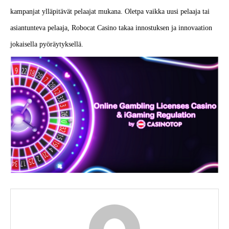
kampanjat ylläpitävät pelaajat mukana. Oletpa vaikka uusi pelaaja tai
asiantunteva pelaaja, Robocat Casino takaa innostuksen ja innovaation
jokaisella pyöräytyksellä.