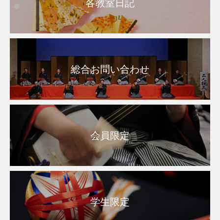
各教室日記
総合お問い合わせ
会員限定
学生限定