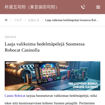
杵屋五司郎（東音簑田司郎）
ブログ
お知らせ
Laaja valikoima hedelmäpelejä Suomessa Robocat Casinolla
ホーム
2026.04.8
Laaja valikoima hedelmäpelejä Suomessa
Robocat Casinolla
Casino Robocat
tarjoaa huomattavan valikoiman hedelmäpelejä, mikä
tekee siitä huomionarvoisen kohteen Suomen pelaajille. Perinteisten