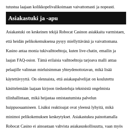
tutustua laajaan kolikkopelivalikoimaan vaivattomasti ja nopeasti.
Asiakastuki ja -apu
Asiakastuki on keskeinen tekijä Robocat Casinon asiakkaita varmistaen,
että heidän pelikokemuksensa pysyy miellyttävänä ja vaivattomana.
Kasino antaa monia tukivaihtoehtoja, kuten live-chatin, emailin ja
laajan FAQ-osion. Tämä erilaisia vaihtoehtoja tarjoava malli antaa
pelaajille valinnan mieluisimman yhteydenottotavan, mikä lisää
käytettävyyttä. On olennaista, että asiakaspalvelijat on koulutettu
käsittelemään laajaan kirjoon tiedusteluja teknisistä ongelmista
tilinhallintaan, mikä heijastaa omistautumista palvelun
huippuosaamiseen. Lisäksi reaktioajat ovat yleensä lyhyitä, mikä
minimoi pelikokemuksen keskeytykset. Asiakastukea painottamalla
Robocat Casino ei ainoastaan vahvista asiakasuskollisuutta, vaan myös