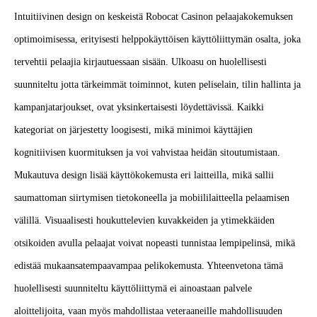
Intuitiivinen design on keskeistä Robocat Casinon pelaajakokemuksen
optimoimisessa, erityisesti helppokäyttöisen käyttöliittymän osalta, joka
tervehtii pelaajia kirjautuessaan sisään. Ulkoasu on huolellisesti
suunniteltu jotta tärkeimmät toiminnot, kuten peliselain, tilin hallinta ja
kampanjatarjoukset, ovat yksinkertaisesti löydettävissä. Kaikki
kategoriat on järjestetty loogisesti, mikä minimoi käyttäjien
kognitiivisen kuormituksen ja voi vahvistaa heidän sitoutumistaan.
Mukautuva design lisää käyttökokemusta eri laitteilla, mikä sallii
saumattoman siirtymisen tietokoneella ja mobiililaitteella pelaamisen
välillä. Visuaalisesti houkuttelevien kuvakkeiden ja ytimekkäiden
otsikoiden avulla pelaajat voivat nopeasti tunnistaa lempipelinsä, mikä
edistää mukaansatempaavampaa pelikokemusta. Yhteenvetona tämä
huolellisesti suunniteltu käyttöliittymä ei ainoastaan palvele
aloittelijoita, vaan myös mahdollistaa veteraaneille mahdollisuuden