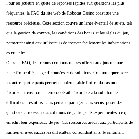
Pour les joueurs en quête de réponses rapides aux questions les plus
fréquentes, la FAQ du site web de Robocat Casino constitue une
ressource précieuse. Cette section couvre un large éventail de sujets, tels
que la gestion de compte, les conditions des bonus et les règles du jeu,
permettant ainsi aux utilisateurs de trouver facilement les informations
essentielles.
Outre la FAQ, les forums communautaires offrent aux joueurs une
plate-forme d’échange d’données et de solutions. Communiquer avec
les autres participants permet de mieux saisir l’offre du casino et
favorise un environnement coopératif favorable à la solution de
difficultés. Les utilisateurs peuvent partager leurs vécus, poser des
questions et recevoir des solutions de participants expérimentés, ce qui
enrichit leur expérience de jeu. Ces ressources aident aux participants de
surmonter avec succès les difficultés, consolidant ainsi le sentiment