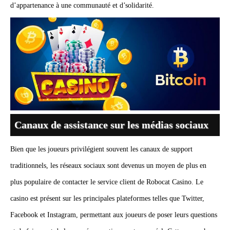
d’appartenance à une communauté et d’solidarité.
Canaux de assistance sur les médias sociaux
Bien que les joueurs privilégient souvent les canaux de support
traditionnels, les réseaux sociaux sont devenus un moyen de plus en
plus populaire de contacter le service client de Robocat Casino. Le
casino est présent sur les principales plateformes telles que Twitter,
Facebook et Instagram, permettant aux joueurs de poser leurs questions