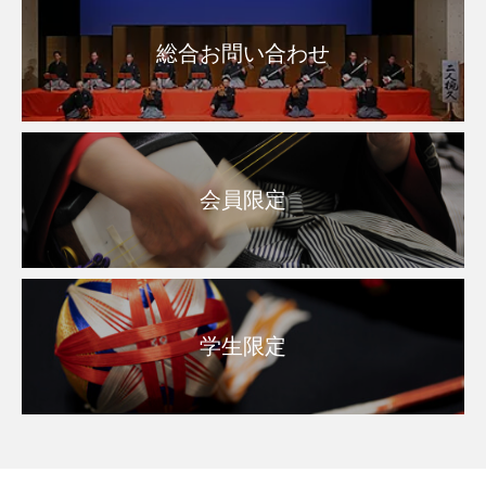
総合お問い合わせ
会員限定
学生限定