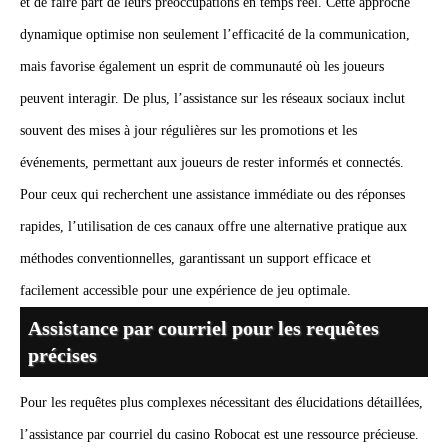
et de faire part de leurs préoccupations en temps réel. Cette approche
dynamique optimise non seulement l’efficacité de la communication,
mais favorise également un esprit de communauté où les joueurs
peuvent interagir. De plus, l’assistance sur les réseaux sociaux inclut
souvent des mises à jour régulières sur les promotions et les
événements, permettant aux joueurs de rester informés et connectés.
Pour ceux qui recherchent une assistance immédiate ou des réponses
rapides, l’utilisation de ces canaux offre une alternative pratique aux
méthodes conventionnelles, garantissant un support efficace et
facilement accessible pour une expérience de jeu optimale.
Assistance par courriel pour les requêtes
précises
Pour les requêtes plus complexes nécessitant des élucidations détaillées,
l’assistance par courriel du casino Robocat est une ressource précieuse.