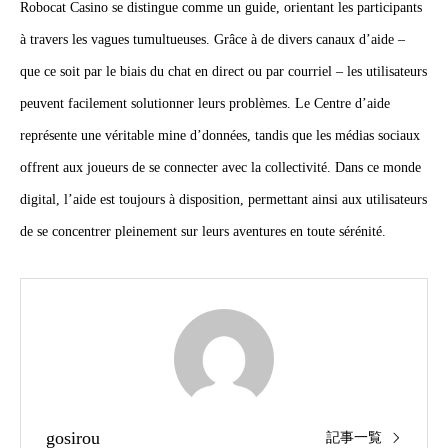
Robocat Casino se distingue comme un guide, orientant les participants
à travers les vagues tumultueuses. Grâce à de divers canaux d’aide –
que ce soit par le biais du chat en direct ou par courriel – les utilisateurs
peuvent facilement solutionner leurs problèmes. Le Centre d’aide
représente une véritable mine d’données, tandis que les médias sociaux
offrent aux joueurs de se connecter avec la collectivité. Dans ce monde
digital, l’aide est toujours à disposition, permettant ainsi aux utilisateurs
de se concentrer pleinement sur leurs aventures en toute sérénité.
gosirou
記事一覧