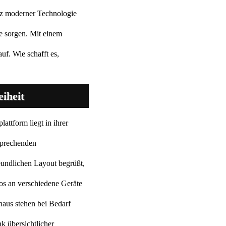
atz moderner Technologie
e sorgen. Mit einem
f. Wie schafft es,
iheit
attform liegt in ihrer
nsprechenden
eundlichen Layout begrüßt,
los an verschiedene Geräte
naus stehen bei Bedarf
k übersichtlicher