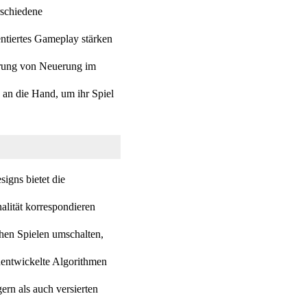
erschiedene
ntiertes Gameplay stärken
ierung von Neuerung im
 an die Hand, um ihr Spiel
igns bietet die
alität korrespondieren
chen Spielen umschalten,
hentwickelte Algorithmen
ern als auch versierten