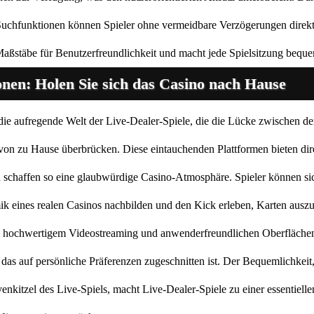
 Suchfunktionen können Spieler ohne vermeidbare Verzögerungen direk
 Maßstäbe für Benutzerfreundlichkeit und macht jede Spielsitzung beq
onen: Holen Sie sich das Casino nach Hause
die aufregende Welt der Live-Dealer-Spiele, die die Lücke zwischen d
on zu Hause überbrücken. Diese eintauchenden Plattformen bieten dire
d schaffen so eine glaubwürdige Casino-Atmosphäre. Spieler können si
ik eines realen Casinos nachbilden und den Kick erleben, Karten auszu
k hochwertigem Videostreaming und anwenderfreundlichen Oberflächen
das auf persönliche Präferenzen zugeschnitten ist. Der Bequemlichkeit
venkitzel des Live-Spiels, macht Live-Dealer-Spiele zu einer essentiellen