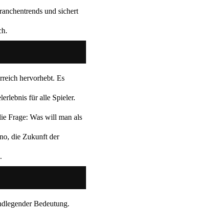
ranchentrends und sichert
ch.
reich hervorhebt. Es
erlebnis für alle Spieler.
ie Frage: Was will man als
no, die Zukunft der
.
undlegender Bedeutung.