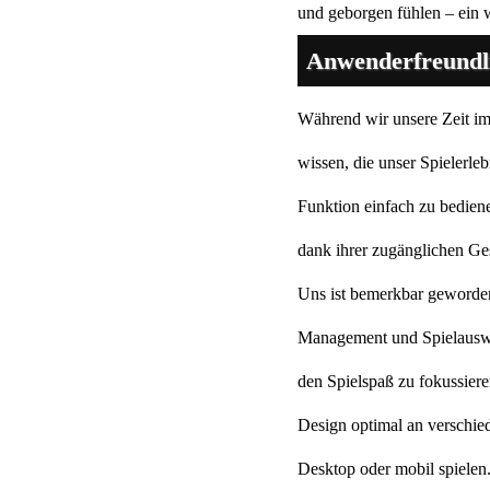
und geborgen fühlen – ein w
Anwenderfreundli
Während wir unsere Zeit im
wissen, die unser Spielerle
Funktion einfach zu bediene
dank ihrer zugänglichen Ges
Uns ist bemerkbar geworde
Management und Spielauswah
den Spielspaß zu fokussiere
Design optimal an verschied
Desktop oder mobil spielen