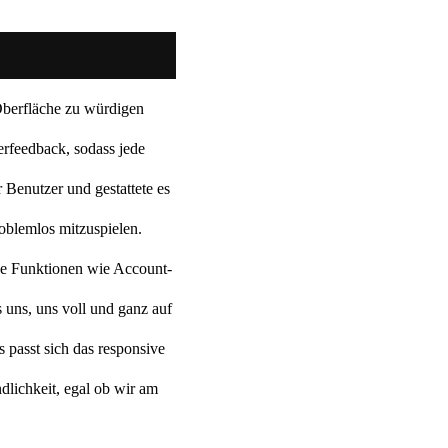
Oberfläche zu würdigen
erfeedback, sodass jede
 Benutzer und gestattete es
roblemlos mitzuspielen.
ige Funktionen wie Account-
 uns, uns voll und ganz auf
 passt sich das responsive
dlichkeit, egal ob wir am