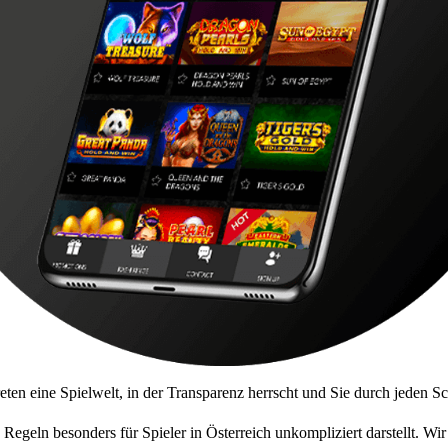
treten eine Spielwelt, in der Transparenz herrscht und Sie durch jeden Sc
e Regeln besonders für Spieler in Österreich unkompliziert darstellt. Wi