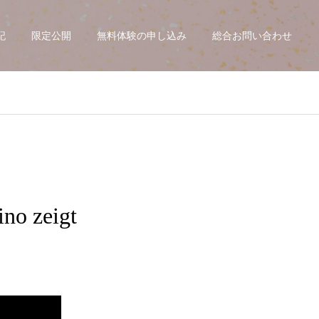
記
限定公開
無料体験の申し込み
総合お問い合わせ
no zeigt