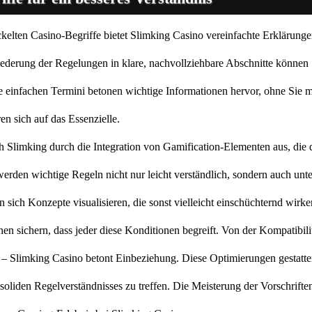
ckelten Casino-Begriffe bietet Slimking Casino vereinfachte Erklärung
ederung der Regelungen in klare, nachvollziehbare Abschnitte können S
e einfachen Termini betonen wichtige Informationen hervor, ohne Sie m
en sich auf das Essenzielle.
ch Slimking durch die Integration von Gamification-Elementen aus, di
werden wichtige Regeln nicht nur leicht verständlich, sondern auch unt
n sich Konzepte visualisieren, die sonst vielleicht einschüchternd wirk
nen sichern, dass jeder diese Konditionen begreift. Von der Kompatibili
e – Slimking Casino betont Einbeziehung. Diese Optimierungen gestatten
 soliden Regelverständnisses zu treffen. Die Meisterung der Vorschriften