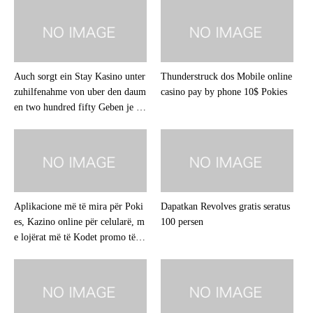
Auch sorgt ein Stay Kasino unter
Thunderstruck dos Mobile online
zuhilfenahme von uber den daum
casino pay by phone 10$ Pokies
en two hundred fifty Geben je rei
zvolle Are living Spielvergnugen
Aplikacione më të mira për Poki
Dapatkan Revolves gratis seratus
es, Kazino online për celularë, m
100 persen
e lojërat më të Kodet promo të a
plikacionit të sloteve ice casino
mira elektronike në vitin 2026