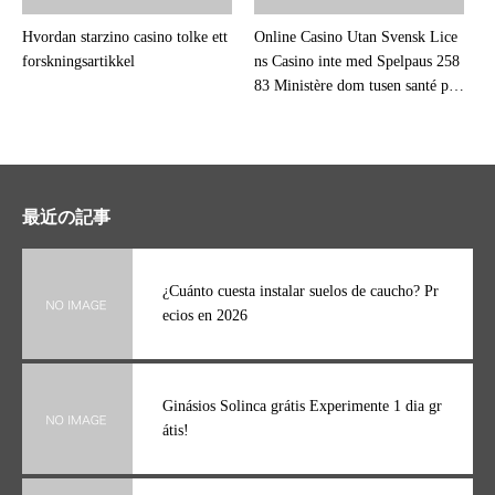
Hvordan starzino casino tolke ett
Online Casino Utan Svensk Lice
forskningsartikkel
ns Casino inte med Spelpaus 258
83 Ministère dom tusen santé pub
lique
最近の記事
¿Cuánto cuesta instalar suelos de caucho? Pr
ecios en 2026
Ginásios Solinca grátis Experimente 1 dia gr
átis!