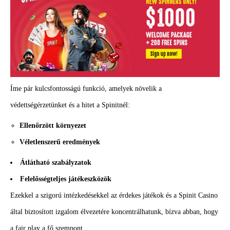
Íme pár kulcsfontosságú funkció, amelyek növelik a
védettségérzetünket és a hitet a Spinitnél:
Ellenőrzött környezet
Véletlenszerű eredmények
Átlátható szabályzatok
Felelősségteljes játékeszközök
Ezekkel a szigorú intézkedésekkel az érdekes játékok és a Spinit Casino
által biztosított izgalom élvezetére koncentrálhatunk, bízva abban, hogy
a fair play a fő szempont.