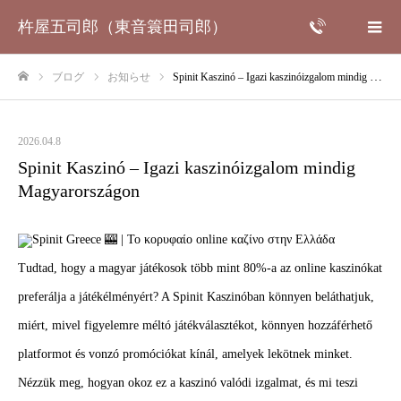
杵屋五司郎（東音簑田司郎）
ブログ
お知らせ
Spinit Kaszinó – Igazi kaszinóizgalom mindig Magyarországon
ホーム
2026.04.8
Spinit Kaszinó – Igazi kaszinóizgalom mindig
Magyarországon
Tudtad, hogy a magyar játékosok több mint 80%-a az online kaszinókat
preferálja a játékélményért? A Spinit Kaszinóban könnyen beláthatjuk,
miért, mivel figyelemre méltó játékválasztékot, könnyen hozzáférhető
platformot és vonzó promóciókat kínál, amelyek lekötnek minket.
Nézzük meg, hogyan okoz ez a kaszinó valódi izgalmat, és mi teszi