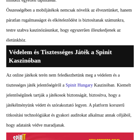
mindezt egyetlen tapintással.
Összességében a mobiljátékok nemcsak növelik az élvezetünket, hanem
páratlan rugalmasságot és elköteleződést is biztosítanak számunkra,
testre szabva kaszinózásunkat, hogy egyszerűen illeszkedjenek az
életünkhöz.
Védelem és Tisztességes Játék a Spinit
Kaszinóban
Az online játékok terén nem feledkezhetünk meg a védelem és a
tisztességes játék jelentőségéről a
Spinit Hungary
Kaszinóban. Kiemelt
jelentőségűnek tartják a játékosok biztonságát, biztosítva, hogy a
játékélményünk védett és szórakoztató legyen. A platform korszerű
titkosítási technológiákat és gyakori auditokat alkalmaz annak céljából,
hogy adataink védve maradjanak.