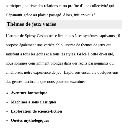
participer ; on tisse des relations et on profite d’une collectivité qui
s’épanouit grâce au plaisir partagé. Alors, initiez-vous !
Thèmes de jeux variés
L’attrait de Spinsy Casino ne se limite pas à ses systèmes captivants ; il
propose également une variété éblouissante de thèmes de jeux qui
satisfont à tous les goûts et à tous les styles. Grâce à cette diversité,
nous sommes constamment plongés dans des récits passionnants qui
améliorent notre expérience de jeu. Explorons ensemble quelques-uns
des genres fascinants que nous pouvons examiner :
Aventure fantastique
Machines à sous classiques
Exploration de science-fiction
Quêtes mythologiques