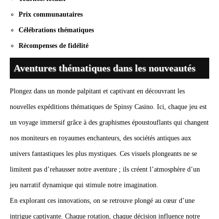
Prix communautaires
Célébrations thématiques
Récompenses de fidélité
Aventures thématiques dans les nouveautés
Plongez dans un monde palpitant et captivant en découvrant les
nouvelles expéditions thématiques de Spinsy Casino. Ici, chaque jeu est
un voyage immersif grâce à des graphismes époustouflants qui changent
nos moniteurs en royaumes enchanteurs, des sociétés antiques aux
univers fantastiques les plus mystiques. Ces visuels plongeants ne se
limitent pas d’rehausser notre aventure ; ils créent l’atmosphère d’un
jeu narratif dynamique qui stimule notre imagination.
En explorant ces innovations, on se retrouve plongé au cœur d’une
intrigue captivante. Chaque rotation, chaque décision influence notre