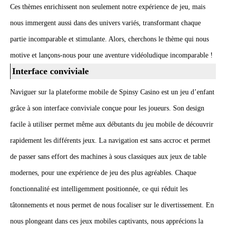
Ces thèmes enrichissent non seulement notre expérience de jeu, mais
nous immergent aussi dans des univers variés, transformant chaque
partie incomparable et stimulante. Alors, cherchons le thème qui nous
motive et lançons-nous pour une aventure vidéoludique incomparable !
Interface conviviale
Naviguer sur la plateforme mobile de Spinsy Casino est un jeu d’enfant
grâce à son interface conviviale conçue pour les joueurs. Son design
facile à utiliser permet même aux débutants du jeu mobile de découvrir
rapidement les différents jeux. La navigation est sans accroc et permet
de passer sans effort des machines à sous classiques aux jeux de table
modernes, pour une expérience de jeu des plus agréables. Chaque
fonctionnalité est intelligemment positionnée, ce qui réduit les
tâtonnements et nous permet de nous focaliser sur le divertissement. En
nous plongeant dans ces jeux mobiles captivants, nous apprécions la