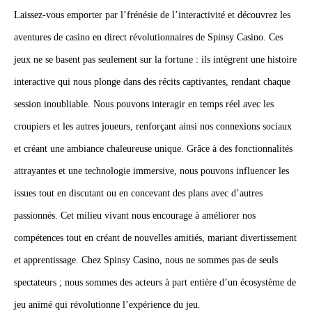
Laissez-vous emporter par l’frénésie de l’interactivité et découvrez les
aventures de casino en direct révolutionnaires de Spinsy Casino. Ces
jeux ne se basent pas seulement sur la fortune : ils intègrent une histoire
interactive qui nous plonge dans des récits captivantes, rendant chaque
session inoubliable. Nous pouvons interagir en temps réel avec les
croupiers et les autres joueurs, renforçant ainsi nos connexions sociaux
et créant une ambiance chaleureuse unique. Grâce à des fonctionnalités
attrayantes et une technologie immersive, nous pouvons influencer les
issues tout en discutant ou en concevant des plans avec d’autres
passionnés. Cet milieu vivant nous encourage à améliorer nos
compétences tout en créant de nouvelles amitiés, mariant divertissement
et apprentissage. Chez Spinsy Casino, nous ne sommes pas de seuls
spectateurs ; nous sommes des acteurs à part entière d’un écosystème de
jeu animé qui révolutionne l’expérience du jeu.