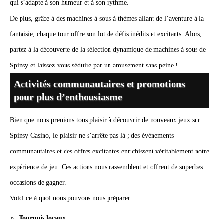
qui s’adapte à son humeur et à son rythme.
De plus, grâce à des machines à sous à thèmes allant de l’aventure à la
fantaisie, chaque tour offre son lot de défis inédits et excitants. Alors,
partez à la découverte de la sélection dynamique de machines à sous de
Spinsy et laissez-vous séduire par un amusement sans peine !
Activités communautaires et promotions
pour plus d’enthousiasme
Bien que nous prenions tous plaisir à découvrir de nouveaux jeux sur
Spinsy Casino, le plaisir ne s’arrête pas là ; des événements
communautaires et des offres excitantes enrichissent véritablement notre
expérience de jeu. Ces actions nous rassemblent et offrent de superbes
occasions de gagner.
Voici ce à quoi nous pouvons nous préparer :
Tournois locaux