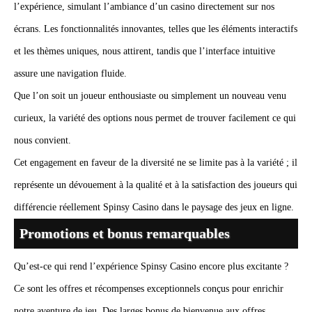
l’expérience, simulant l’ambiance d’un casino directement sur nos
écrans. Les fonctionnalités innovantes, telles que les éléments interactifs
et les thèmes uniques, nous attirent, tandis que l’interface intuitive
assure une navigation fluide.
Que l’on soit un joueur enthousiaste ou simplement un nouveau venu
curieux, la variété des options nous permet de trouver facilement ce qui
nous convient.
Cet engagement en faveur de la diversité ne se limite pas à la variété ; il
représente un dévouement à la qualité et à la satisfaction des joueurs qui
différencie réellement Spinsy Casino dans le paysage des jeux en ligne.
Promotions et bonus remarquables
Qu’est-ce qui rend l’expérience Spinsy Casino encore plus excitante ?
Ce sont les offres et récompenses exceptionnels conçus pour enrichir
notre aventure de jeu. Des larges bonus de bienvenue aux offres