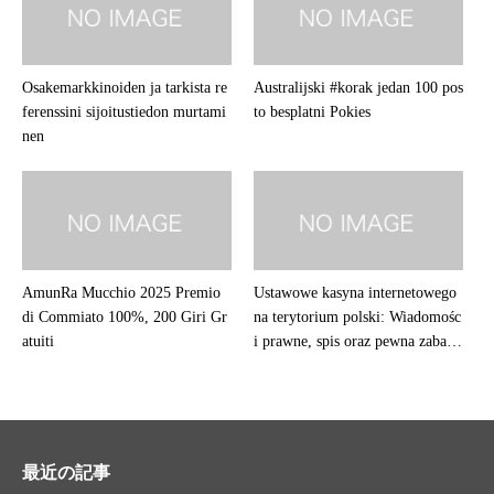
Osakemarkkinoiden ja tarkista re
Australijski #korak jedan 100 pos
ferenssini sijoitustiedon murtami
to besplatni Pokies
nen
AmunRa Mucchio 2025 Premio
Ustawowe kasyna internetowego
di Commiato 100%, 200 Giri Gr
na terytorium polski: Wiadomośc
atuiti
i prawne, spis oraz pewna zabaw
a
最近の記事