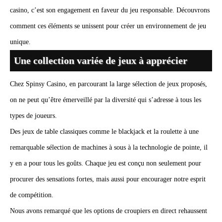
casino, c’est son engagement en faveur du jeu responsable. Découvrons
comment ces éléments se unissent pour créer un environnement de jeu
unique.
Une collection variée de jeux à apprécier
Chez Spinsy Casino, en parcourant la large sélection de jeux proposés,
on ne peut qu’être émerveillé par la diversité qui s’adresse à tous les
types de joueurs.
Des jeux de table classiques comme le blackjack et la roulette à une
remarquable sélection de machines à sous à la technologie de pointe, il
y en a pour tous les goûts. Chaque jeu est conçu non seulement pour
procurer des sensations fortes, mais aussi pour encourager notre esprit
de compétition.
Nous avons remarqué que les options de croupiers en direct rehaussent