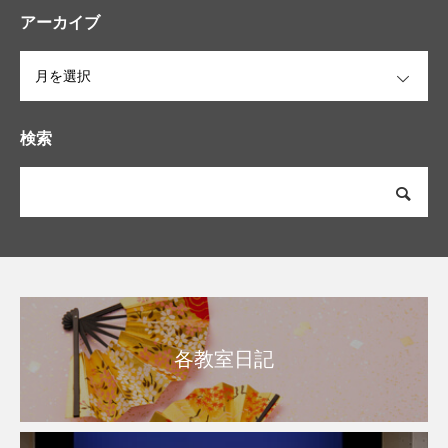
アーカイブ
OPEN
検索
各教室日記