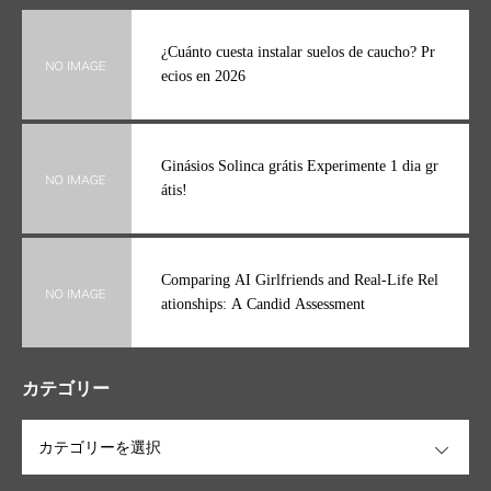
¿Cuánto cuesta instalar suelos de caucho? Pr
ecios en 2026
Ginásios Solinca grátis Experimente 1 dia gr
átis!
Comparing AI Girlfriends and Real-Life Rel
ationships: A Candid Assessment
カテゴリー
OPEN