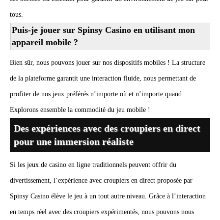
tous.
Puis-je jouer sur Spinsy Casino en utilisant mon
appareil mobile ?
Bien sûr, nous pouvons jouer sur nos dispositifs mobiles ! La structure
de la plateforme garantit une interaction fluide, nous permettant de
profiter de nos jeux préférés n’importe où et n’importe quand.
Explorons ensemble la commodité du jeu mobile !
Des expériences avec des croupiers en direct
pour une immersion réaliste
Si les jeux de casino en ligne traditionnels peuvent offrir du
divertissement, l’expérience avec croupiers en direct proposée par
Spinsy Casino élève le jeu à un tout autre niveau. Grâce à l’interaction
en temps réel avec des croupiers expérimentés, nous pouvons nous