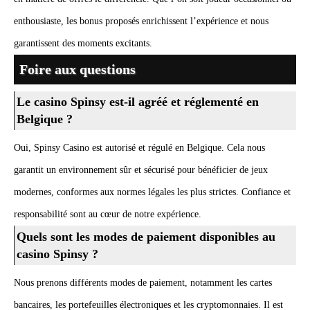
enthousiaste, les bonus proposés enrichissent l’expérience et nous
garantissent des moments excitants.
Foire aux questions
Le casino Spinsy est-il agréé et réglementé en
Belgique ?
Oui, Spinsy Casino est autorisé et régulé en Belgique. Cela nous
garantit un environnement sûr et sécurisé pour bénéficier de jeux
modernes, conformes aux normes légales les plus strictes. Confiance et
responsabilité sont au cœur de notre expérience.
Quels sont les modes de paiement disponibles au
casino Spinsy ?
Nous prenons différents modes de paiement, notamment les cartes
bancaires, les portefeuilles électroniques et les cryptomonnaies. Il est