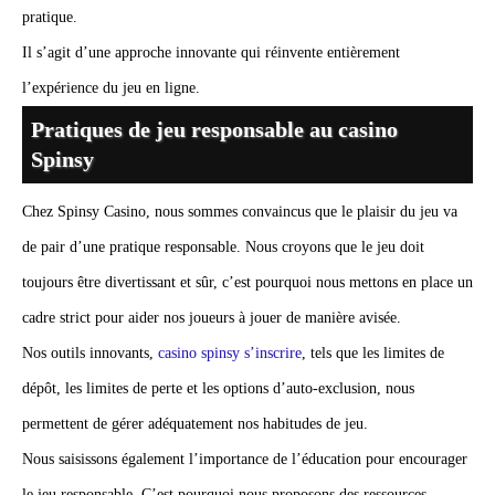
pratique.
Il s’agit d’une approche innovante qui réinvente entièrement
l’expérience du jeu en ligne.
Pratiques de jeu responsable au casino
Spinsy
Chez Spinsy Casino, nous sommes convaincus que le plaisir du jeu va
de pair d’une pratique responsable. Nous croyons que le jeu doit
toujours être divertissant et sûr, c’est pourquoi nous mettons en place un
cadre strict pour aider nos joueurs à jouer de manière avisée.
Nos outils innovants,
casino spinsy s’inscrire
, tels que les limites de
dépôt, les limites de perte et les options d’auto-exclusion, nous
permettent de gérer adéquatement nos habitudes de jeu.
Nous saisissons également l’importance de l’éducation pour encourager
le jeu responsable. C’est pourquoi nous proposons des ressources