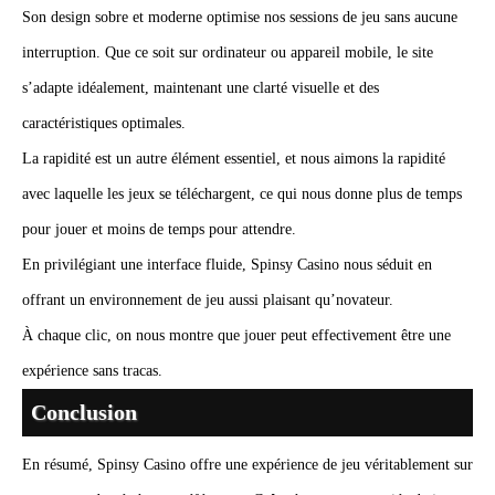
Son design sobre et moderne optimise nos sessions de jeu sans aucune
interruption. Que ce soit sur ordinateur ou appareil mobile, le site
s’adapte idéalement, maintenant une clarté visuelle et des
caractéristiques optimales.
La rapidité est un autre élément essentiel, et nous aimons la rapidité
avec laquelle les jeux se téléchargent, ce qui nous donne plus de temps
pour jouer et moins de temps pour attendre.
En privilégiant une interface fluide, Spinsy Casino nous séduit en
offrant un environnement de jeu aussi plaisant qu’novateur.
À chaque clic, on nous montre que jouer peut effectivement être une
expérience sans tracas.
Conclusion
En résumé, Spinsy Casino offre une expérience de jeu véritablement sur