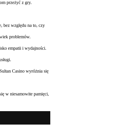
iom przeżyć z gry.
, bez względu na to, czy
olwiek problemów.
sko empatii i wydajności.
sługi.
Sultan Casino wyróżnia się
 się w niesamowite pamięci,