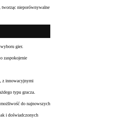
ją, tworząc nieporównywalne
 wyboru gier.
 o zaspokojenie
a, z innowacyjnymi
ażdego typu gracza.
ze możliwość do najnowszych
jak i doświadczonych