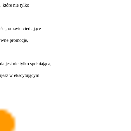
 które nie tylko
ści, odzwierciedlające
ywne promocje,
 jest nie tylko spełniająca,
zujesz w ekscytującym