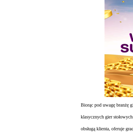
Biorąc pod uwagę branżę gi
klasycznych gier stołowych
obsługą klienta, oferuje gr