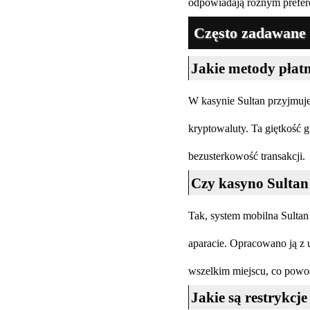
odpowiadają różnym prefer
Często zadawane 
Jakie metody płat
W kasynie Sultan przyjmuj
kryptowaluty. Ta giętkość 
bezusterkowość transakcji.
Czy kasyno Sultan 
Tak, system mobilna Sultan
aparacie. Opracowano ją z 
wszelkim miejscu, co powo
Jakie są restrykcj