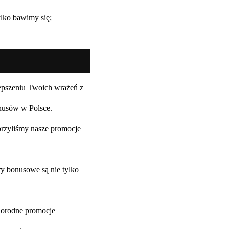
ylko bawimy się;
lepszeniu Twoich wrażeń z
nusów w Polsce.
rzyliśmy nasze promocje
y bonusowe są nie tylko
norodne promocje