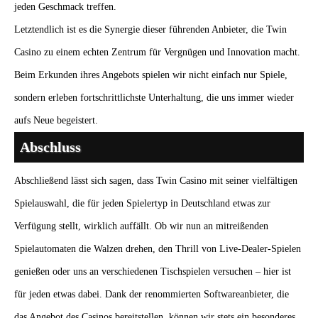
jeden Geschmack treffen.
Letztendlich ist es die Synergie dieser führenden Anbieter, die Twin
Casino zu einem echten Zentrum für Vergnügen und Innovation macht.
Beim Erkunden ihres Angebots spielen wir nicht einfach nur Spiele,
sondern erleben fortschrittlichste Unterhaltung, die uns immer wieder
aufs Neue begeistert.
Abschluss
Abschließend lässt sich sagen, dass Twin Casino mit seiner vielfältigen
Spielauswahl, die für jeden Spielertyp in Deutschland etwas zur
Verfügung stellt, wirklich auffällt. Ob wir nun an mitreißenden
Spielautomaten die Walzen drehen, den Thrill von Live-Dealer-Spielen
genießen oder uns an verschiedenen Tischspielen versuchen – hier ist
für jeden etwas dabei. Dank der renommierten Softwareanbieter, die
das Angebot des Casinos bereitstellen, können wir stets ein besonderes