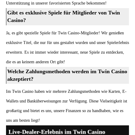
Unterstützung in unserer favorisierten Sprache bekommen!
Gibt es exklusive Spiele für Mitglieder von Twin
Casino?
Ja, es gibt spezielle Spiele für Twin Casino-Mitglieder! Wir genießen
exklusive Titel, die nur für uns gestaltet wurden und unser Spielerlebnis
erweitern. Es ist immer wieder interessant, neue Spiele zu entdecken,
die es an keinem anderen Ort gibt!
Welche Zahlungsmethoden werden im Twin Casino
akzeptiert?
Im Twin Casino haben wir mehrere Zahlungsmethoden wie Karten, E-
Wallets und Banküberweisungen zur Verfügung. Diese Vielseitigkeit ist
großartig und bietet es uns, unsere Finanzen so zu handhaben, wie es
uns am besten liegt!
Live-Dealer-Erlebnis im Twin Casino