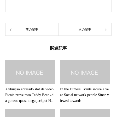
前の記事
次の記事
関連記事
Atrbuição abrasado slot de vídeo
In the Dimers Events secure a ye
Picnic pressuroso Teddy Bear »d
ar Social network people Since v
a gonzos quest mega jackpot Nex
iewed towards
tGen