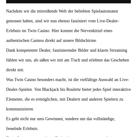
Nachdem wir die mitreißende Welt der beliebten Spielautomaten
genossen haben, sind wir nun ebenso fasziniert vom Live-Dealer-
Erlebnis im Twin Casino. Hier kommt die Nervenkitzel eines
authentischen Casinos direkt auf unsere Bildschirme.
Dank kompetenter Dealer, faszinierender Bilder und klaren Streaming
fühlen wir uns, als säßen wir mit am Tisch und erlebten das Geschehen
direkt mit.
Was Twin Casino besonders macht, ist die vielfältige Auswahl an Live-
Dealer-Spielen. Von Blackjack bis Roulette bietet jedes Spiel interaktive
Elemente, die es ermöglichen, mit Dealern und anderen Spielern zu
kommunizieren.
Es geht nicht nur ums Gewinnen, sondern um das vollständige,
fesselnde Erlebnis.