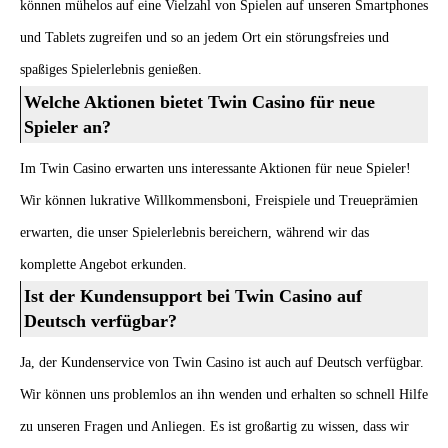
können mühelos auf eine Vielzahl von Spielen auf unseren Smartphones
und Tablets zugreifen und so an jedem Ort ein störungsfreies und
spaßiges Spielerlebnis genießen.
Welche Aktionen bietet Twin Casino für neue
Spieler an?
Im Twin Casino erwarten uns interessante Aktionen für neue Spieler!
Wir können lukrative Willkommensboni, Freispiele und Treueprämien
erwarten, die unser Spielerlebnis bereichern, während wir das
komplette Angebot erkunden.
Ist der Kundensupport bei Twin Casino auf
Deutsch verfügbar?
Ja, der Kundenservice von Twin Casino ist auch auf Deutsch verfügbar.
Wir können uns problemlos an ihn wenden und erhalten so schnell Hilfe
zu unseren Fragen und Anliegen. Es ist großartig zu wissen, dass wir