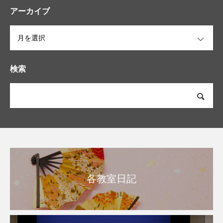
アーカイブ
OPEN
検索
各教室日記