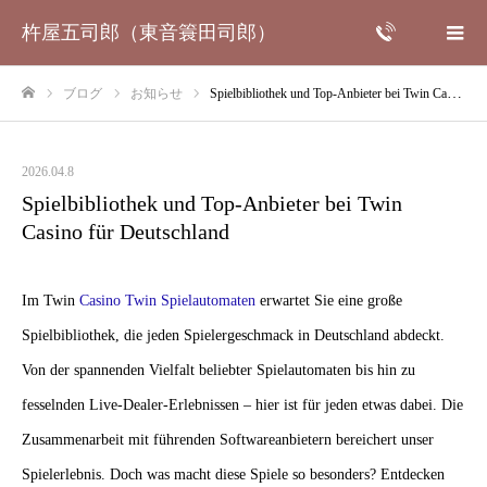
杵屋五司郎（東音簑田司郎）
ブログ
お知らせ
Spielbibliothek und Top-Anbieter bei Twin Casino für Deutschland
ホーム
2026.04.8
Spielbibliothek und Top-Anbieter bei Twin
Casino für Deutschland
Im Twin
Casino Twin Spielautomaten
erwartet Sie eine große
Spielbibliothek, die jeden Spielergeschmack in Deutschland abdeckt.
Von der spannenden Vielfalt beliebter Spielautomaten bis hin zu
fesselnden Live-Dealer-Erlebnissen – hier ist für jeden etwas dabei. Die
Zusammenarbeit mit führenden Softwareanbietern bereichert unser
Spielerlebnis. Doch was macht diese Spiele so besonders? Entdecken