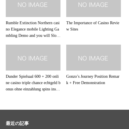
Rumble Extinction Northern casi
The Importance of Casino Revie
no Elegance mobile Lighting Ga
w Sites
mbling Demo and you will Slot
Comment
Dunder Spielsaal 600 + 200 onli
Gonzo’s Journey Position Remar
ne casino triple chance echtgeld b
k + Free Demonstration
onus ohne einzahlung spins insid
e February 2026
最近の記事