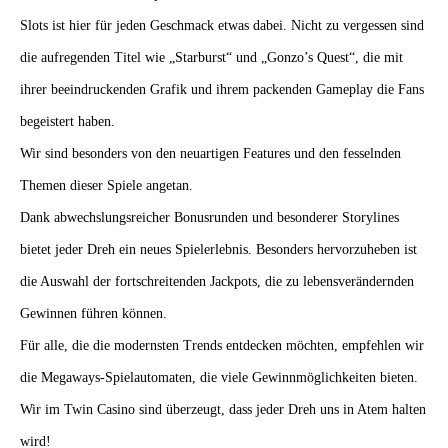
Slots ist hier für jeden Geschmack etwas dabei. Nicht zu vergessen sind
die aufregenden Titel wie „Starburst“ und „Gonzo’s Quest“, die mit
ihrer beeindruckenden Grafik und ihrem packenden Gameplay die Fans
begeistert haben.
Wir sind besonders von den neuartigen Features und den fesselnden
Themen dieser Spiele angetan.
Dank abwechslungsreicher Bonusrunden und besonderer Storylines
bietet jeder Dreh ein neues Spielerlebnis. Besonders hervorzuheben ist
die Auswahl der fortschreitenden Jackpots, die zu lebensverändernden
Gewinnen führen können.
Für alle, die die modernsten Trends entdecken möchten, empfehlen wir
die Megaways-Spielautomaten, die viele Gewinnmöglichkeiten bieten.
Wir im Twin Casino sind überzeugt, dass jeder Dreh uns in Atem halten
wird!