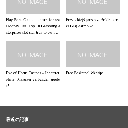
Play Ports On the internet for rea
Przy jakiejś prosto ze źródła kres
l Money Usa: Top 10 Gambling e
ki Graj darmowo
nterprises slot star trek to own 20
26
Eye of Horus Casinos » Innerster
Free Basketbal Wedtips
planet Klassiker verbunden spiele
n!
最近の記事