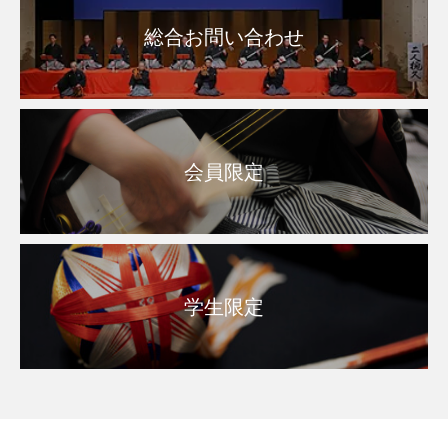
総合お問い合わせ
会員限定
学生限定