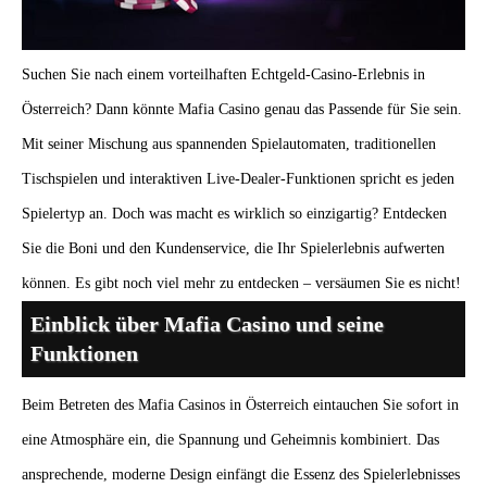
Suchen Sie nach einem vorteilhaften Echtgeld-Casino-Erlebnis in
Österreich? Dann könnte Mafia Casino genau das Passende für Sie sein.
Mit seiner Mischung aus spannenden Spielautomaten, traditionellen
Tischspielen und interaktiven Live-Dealer-Funktionen spricht es jeden
Spielertyp an. Doch was macht es wirklich so einzigartig? Entdecken
Sie die Boni und den Kundenservice, die Ihr Spielerlebnis aufwerten
können. Es gibt noch viel mehr zu entdecken – versäumen Sie es nicht!
Einblick über Mafia Casino und seine
Funktionen
Beim Betreten des Mafia Casinos in Österreich eintauchen Sie sofort in
eine Atmosphäre ein, die Spannung und Geheimnis kombiniert. Das
ansprechende, moderne Design einfängt die Essenz des Spielerlebnisses