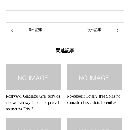
前の記事
次の記事
関連記事
Rozrywki Gladiator Graj przy da
No-deposit Totally free Spins no
rmowe zabawy Gladiator przez i
vomatic classic slots Incentive
nternet na Friv 2