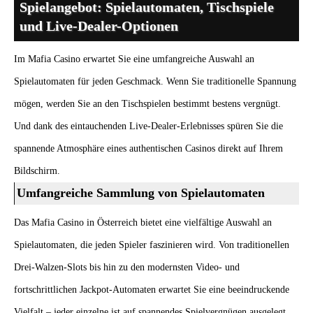
Spielangebot: Spielautomaten, Tischspiele
und Live-Dealer-Optionen
Im Mafia Casino erwartet Sie eine umfangreiche Auswahl an
Spielautomaten für jeden Geschmack. Wenn Sie traditionelle Spannung
mögen, werden Sie an den Tischspielen bestimmt bestens vergnügt.
Und dank des eintauchenden Live-Dealer-Erlebnisses spüren Sie die
spannende Atmosphäre eines authentischen Casinos direkt auf Ihrem
Bildschirm.
Umfangreiche Sammlung von Spielautomaten
Das Mafia Casino in Österreich bietet eine vielfältige Auswahl an
Spielautomaten, die jeden Spieler faszinieren wird. Von traditionellen
Drei-Walzen-Slots bis hin zu den modernsten Video- und
fortschrittlichen Jackpot-Automaten erwartet Sie eine beeindruckende
Vielfalt – jeder einzelne ist auf spannendes Spielvergnügen ausgelegt.