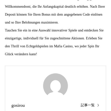
Willkommensboni, die Ihr Anfangskapital deutlich erhöhen. Nach Ihrer
Deposit können Sie Ihren Bonus mit dem angegebenen Code einlösen
und so Ihre Belohnungen maximieren.
Tauchen Sie ein in eine Auswahl innovativer Spiele und entdecken Sie
einzigartige, individuell für Sie zugeschnittene Aktionen. Erleben Sie
den Thrill von Echtgeldspielen im Mafia Casino, wo jeder Spin Ihr
Glück verändern kann!
gosirou
記事一覧