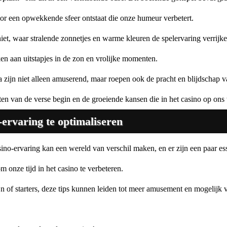
or een opwekkende sfeer ontstaat die onze humeur verbetert.
iet, waar stralende zonnetjes en warme kleuren de spelervaring verrijken
ken aan uitstapjes in de zon en vrolijke momenten.
 zijn niet alleen amuserend, maar roepen ook de pracht en blijdschap v
ten van de verse begin en de groeiende kansen die in het casino op ons
-ervaring te optimaliseren
ino-ervaring kan een wereld van verschil maken, en er zijn een paar esse
onze tijd in het casino te verbeteren.
jn of starters, deze tips kunnen leiden tot meer amusement en mogelijk 