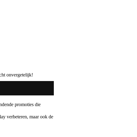
ht onvergetelijk!
indende promoties die
play verbeteren, maar ook de