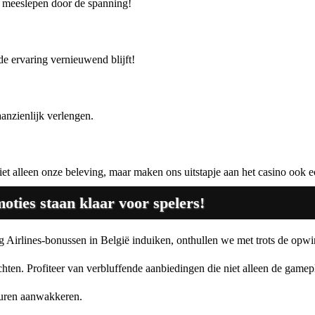
n meeslepen door de spanning!
 de ervaring vernieuwend blijft!
anzienlijk verlengen.
et alleen onze beleving, maar maken ons uitstapje aan het casino ook ec
ties staan klaar voor spelers!
 Airlines-bonussen in België induiken, onthullen we met trots de opw
achten. Profiteer van verbluffende aanbiedingen die niet alleen de game
uren aanwakkeren.