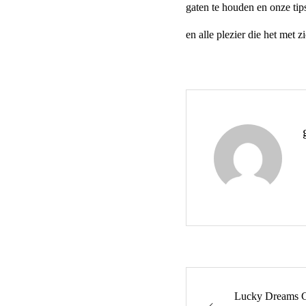
gaten te houden en onze tips
en alle plezier die het met
Lucky Dreams Ca