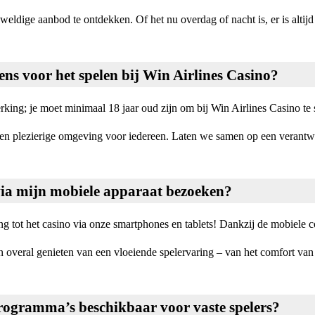
weldige aanbod te ontdekken. Of het nu overdag of nacht is, er is altij
grens voor het spelen bij Win Airlines Casino?
perking; je moet minimaal 18 jaar oud zijn om bij Win Airlines Casino te 
 en plezierige omgeving voor iedereen. Laten we samen op een verant
via mijn mobiele apparaat bezoeken?
 tot het casino via onze smartphones en tablets! Dankzij de mobiele co
n overal genieten van een vloeiende spelervaring – van het comfort van
sprogramma’s beschikbaar voor vaste spelers?