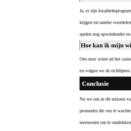
Ja, er zijn loyaliteitsprog
krijgen tot unieke voordele
spelen nog opwindender en
Hoe kan ik mijn wi
Om onze winst uit het casi
en volgen we de richtlijnen.
Conclusie
Nu we ons in dit seizoen v
promoties die ons te wacht
toernooien om te ontdekken,