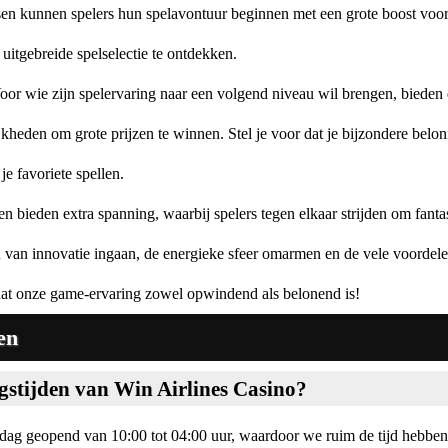
n kunnen spelers hun spelavontuur beginnen met een grote boost voor
itgebreide spelselectie te ontdekken.
 Voor wie zijn spelervaring naar een volgend niveau wil brengen, bieden
kheden om grote prijzen te winnen. Stel je voor dat je bijzondere belo
e favoriete spellen.
 bieden extra spanning, waarbij spelers tegen elkaar strijden om fantas
n van innovatie ingaan, de energieke sfeer omarmen en de vele voordel
odat onze game-ervaring zowel opwindend als belonend is!
en
gstijden van Win Airlines Casino?
 dag geopend van 10:00 tot 04:00 uur, waardoor we ruim de tijd hebben