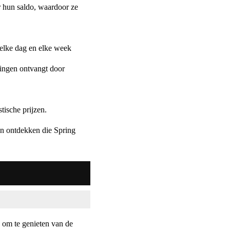
 hun saldo, waardoor ze
 elke dag en elke week
ningen ontvangt door
tische prijzen.
en ontdekken die Spring
 om te genieten van de