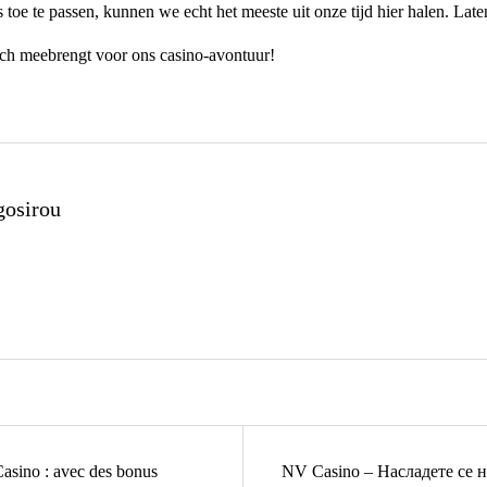
 toe te passen, kunnen we echt het meeste uit onze tijd hier halen. Lat
 zich meebrengt voor ons casino-avontuur!
gosirou
sino : avec des bonus
NV Casino – Насладете се 