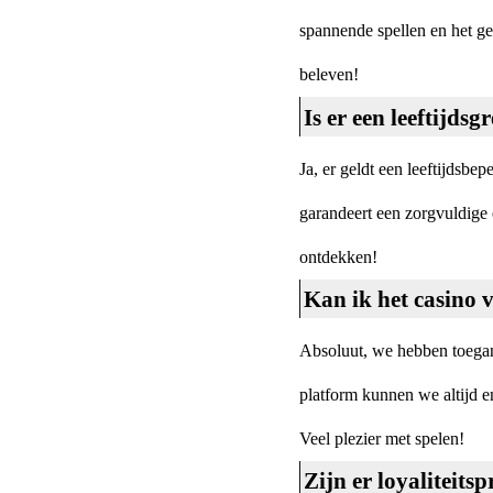
spannende spellen en het ge
beleven!
Is er een leeftijds
Ja, er geldt een leeftijdsbe
garandeert een zorgvuldige
ontdekken!
Kan ik het casino 
Absoluut, we hebben toegang
platform kunnen we altijd e
Veel plezier met spelen!
Zijn er loyaliteit