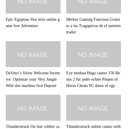
Epic Egyptian Slot slots online g
Merkur Gaming Funciona Gratui
ame free Adventure
to a las Tragaperras de el suminis
trador
DaVinci’s Silver Welcome Incent
Eye medusa Hugo casino 150 Bo
ive: Optimize your Very Jungle
nus 2 für jedes echtes Piepen of
Wild slot machine first Deposit
Horus Cheats PC dawn of egypt
Symbole Tipps & Tricks
Thunderstruck On line cobber ca
Thunderstruck online casino with