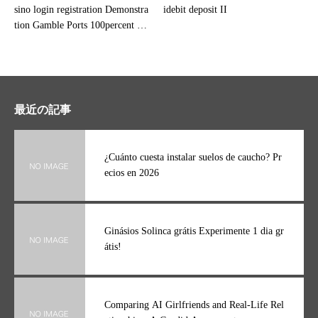
sino login registration Demonstra
idebit deposit II
tion Gamble Ports 100percent fre
e
最近の記事
¿Cuánto cuesta instalar suelos de caucho? Pr
ecios en 2026
Ginásios Solinca grátis Experimente 1 dia gr
átis!
Comparing AI Girlfriends and Real-Life Rel