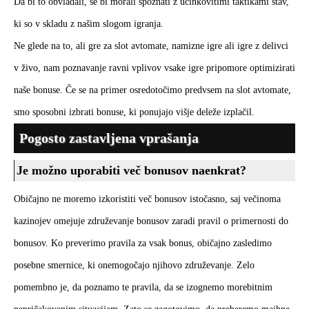
Da bi to obvladali, se bi morali spoznati z učinkovitimi taktikami stav,
ki so v skladu z našim slogom igranja.
Ne glede na to, ali gre za slot avtomate, namizne igre ali igre z delivci
v živo, nam poznavanje ravni vplivov vsake igre pripomore optimizirati
naše bonuse. Če se na primer osredotočimo predvsem na slot avtomate,
smo sposobni izbrati bonuse, ki ponujajo višje deleže izplačil.
Pogosto zastavljena vprašanja
Je možno uporabiti več bonusov naenkrat?
Običajno ne moremo izkoristiti več bonusov istočasno, saj večinoma
kazinojev omejuje združevanje bonusov zaradi pravil o primernosti do
bonusov. Ko preverimo pravila za vsak bonus, običajno zasledimo
posebne smernice, ki onemogočajo njihovo združevanje. Zelo
pomembno je, da poznamo te pravila, da se izognemo morebitnim