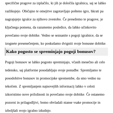
specifične pragove za izplačilo, ki jih je določila igralnica, saj se lahko
razlikujejo. Običajno te omejitve zagotavljajo pošteno igro, hkrati pa
nagrajujejo igralce za njihovo zvestobo. Če presežemo te pragove, je
ključnega pomena, da razumemo posledice, da lahko učinkovito
povečamo svoje dobitke. Vedno se seznanite s pogoji igralnice, da se
izognete presenečenjem, ko poskušamo dvigniti svoje bonusne dobitke.
Kako pogosto se spreminjajo pogoji bonusov?
Pogoji bonusov se lahko pogosto spreminjajo, včasih mesečno ali celo
tedensko, saj platforme posodabljajo svoje ponudbe. Spremljamo te
posodobitve bonusov in promocijske spremembe, da smo vedno na
tekočem. Z spremljanjem najnovejših informacij lahko v celoti
izkoristimo nove priložnosti in povečamo svoje dobitke. Če ostanemo
pozorni in prilagodljivi, bomo obvladali nianse vsake promocije in
izboljšali svojo igralno izkušnjo.