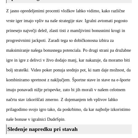
Z jasno opredeljenimi procenti vložkov lahko vidimo, kako različne
vrste iger imajo vpliv na naše strategije stav. Igralni avtomati pogosto
prinesejo največji delež, zlasti tisti z mamljivimi bonusnimi krogi in
progresivnimi jackpoti. Zaradi tega so dobičkonosna izbira za
maksimiranje našega bonusnega potenciala. Po drugi strani pa družabne
igre in igre z delivci v živo dodajo manj, kar nakazuje, da moramo biti
bolj strateški. Video poker ponuja srednjo pot, ki nam daje možnost, da
kombiniramo spretnost z naključjem. Športne stave in stave na e-športe
imajo ponavadi nižje prispevke, zato bi jih morali v našem celotnem
načrtu stav izkoriščati zmerno. Z dojemanjem teh vplivov lahko
prilagodimo svojo igro tako, da poskrbimo, da kar najbolje izkoristimo
naše bonuse v igralnici DudeSpin.
Sledenje napredku pri stavah