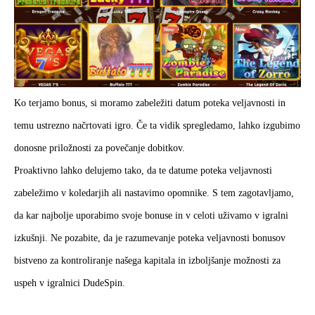
Ko terjamo bonus, si moramo zabeležiti datum poteka veljavnosti in
temu ustrezno načrtovati igro. Če ta vidik spregledamo, lahko izgubimo
donosne priložnosti za povečanje dobitkov.
Proaktivno lahko delujemo tako, da te datume poteka veljavnosti
zabeležimo v koledarjih ali nastavimo opomnike. S tem zagotavljamo,
da kar najbolje uporabimo svoje bonuse in v celoti uživamo v igralni
izkušnji. Ne pozabite, da je razumevanje poteka veljavnosti bonusov
bistveno za kontroliranje našega kapitala in izboljšanje možnosti za
uspeh v igralnici DudeSpin.