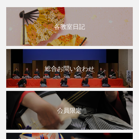
各教室日記
総合お問い合わせ
会員限定