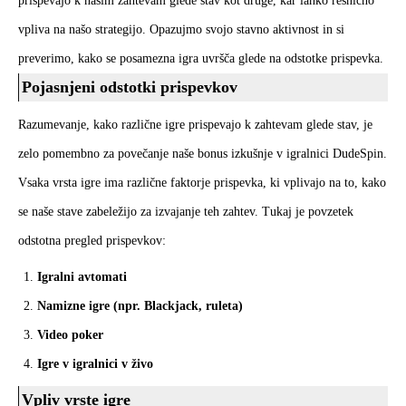
prispevajo k našim zahtevam glede stav kot druge, kar lahko resnično
vpliva na našo strategijo. Opazujmo svojo stavno aktivnost in si
preverimo, kako se posamezna igra uvršča glede na odstotke prispevka.
Pojasnjeni odstotki prispevkov
Razumevanje, kako različne igre prispevajo k zahtevam glede stav, je
zelo pomembno za povečanje naše bonus izkušnje v igralnici DudeSpin.
Vsaka vrsta igre ima različne faktorje prispevka, ki vplivajo na to, kako
se naše stave zabeležijo za izvajanje teh zahtev. Tukaj je povzetek
odstotna pregled prispevkov:
Igralni avtomati
Namizne igre (npr. Blackjack, ruleta)
Video poker
Igre v igralnici v živo
Vpliv vrste igre