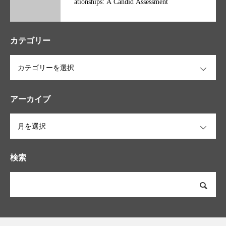
ationships: A Candid Assessment
カテゴリー
OPEN
アーカイブ
OPEN
検索