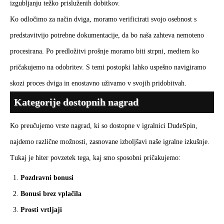
izgubljanju težko prisluženih dobitkov.
Ko odločimo za način dviga, moramo verificirati svojo osebnost s
predstavitvijo potrebne dokumentacije, da bo naša zahteva nemoteno
procesirana. Po predložitvi prošnje moramo biti strpni, medtem ko
pričakujemo na odobritev. S temi postopki lahko uspešno navigiramo
skozi proces dviga in enostavno uživamo v svojih pridobitvah.
Kategorije dostopnih nagrad
Ko preučujemo vrste nagrad, ki so dostopne v igralnici DudeSpin,
najdemo različne možnosti, zasnovane izboljšavi naše igralne izkušnje.
Tukaj je hiter povzetek tega, kaj smo sposobni pričakujemo:
Pozdravni bonusi
Bonusi brez vplačila
Prosti vrtljaji