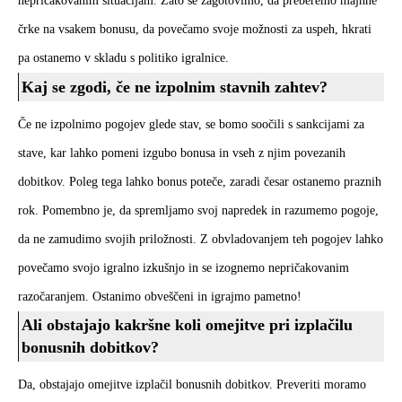
nepričakovanim situacijam. Zato se zagotovimo, da preberemo majhne
črke na vsakem bonusu, da povečamo svoje možnosti za uspeh, hkrati
pa ostanemo v skladu s politiko igralnice.
Kaj se zgodi, če ne izpolnim stavnih zahtev?
Če ne izpolnimo pogojev glede stav, se bomo soočili s sankcijami za
stave, kar lahko pomeni izgubo bonusa in vseh z njim povezanih
dobitkov. Poleg tega lahko bonus poteče, zaradi česar ostanemo praznih
rok. Pomembno je, da spremljamo svoj napredek in razumemo pogoje,
da ne zamudimo svojih priložnosti. Z obvladovanjem teh pogojev lahko
povečamo svojo igralno izkušnjo in se izognemo nepričakovanim
razočaranjem. Ostanimo obveščeni in igrajmo pametno!
Ali obstajajo kakršne koli omejitve pri izplačilu
bonusnih dobitkov?
Da, obstajajo omejitve izplačil bonusnih dobitkov. Preveriti moramo