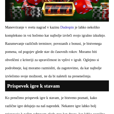
Manevriranje v svetu nagrad v kazinu
Dudespin
je lahko nekoliko
kompleksno in vsi hočemo kar najbolje izvleči svojo igralno izkušnjo.
Razumevanje različnih terminov, povezanih z bonusi, je bistvenega
pomena, od pogojev glede stav do časovnih rokov. Moramo biti
obveščeni z kriteriji za upravičenost in vplivi v igrah. Oglejmo si
podrobneje, kaj moramo razmisliti, da zagotovimo, da kar najbolje
izvlečemo svoje možnosti, ne da bi naleteli na presenečenja.
Prispevek igre k stavam
Ko preučimo prispevek igre k stavam, je bistveno poznati, kako
različne igre delujejo na naš napredek. Nekatere igre lahko bolj