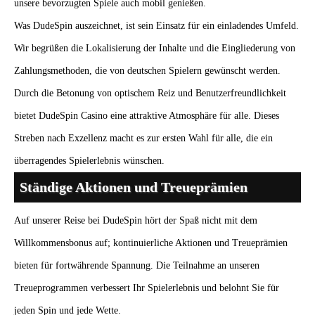
unsere bevorzugten Spiele auch mobil genießen.
Was DudeSpin auszeichnet, ist sein Einsatz für ein einladendes Umfeld.
Wir begrüßen die Lokalisierung der Inhalte und die Eingliederung von
Zahlungsmethoden, die von deutschen Spielern gewünscht werden.
Durch die Betonung von optischem Reiz und Benutzerfreundlichkeit
bietet DudeSpin Casino eine attraktive Atmosphäre für alle. Dieses
Streben nach Exzellenz macht es zur ersten Wahl für alle, die ein
überragendes Spielerlebnis wünschen.
Ständige Aktionen und Treueprämien
Auf unserer Reise bei DudeSpin hört der Spaß nicht mit dem
Willkommensbonus auf; kontinuierliche Aktionen und Treueprämien
bieten für fortwährende Spannung. Die Teilnahme an unseren
Treueprogrammen verbessert Ihr Spielerlebnis und belohnt Sie für
jeden Spin und jede Wette.