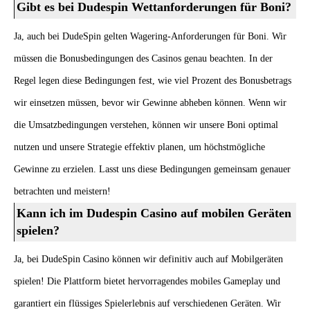
Gibt es bei Dudespin Wettanforderungen für Boni?
Ja, auch bei DudeSpin gelten Wagering-Anforderungen für Boni. Wir
müssen die Bonusbedingungen des Casinos genau beachten. In der
Regel legen diese Bedingungen fest, wie viel Prozent des Bonusbetrags
wir einsetzen müssen, bevor wir Gewinne abheben können. Wenn wir
die Umsatzbedingungen verstehen, können wir unsere Boni optimal
nutzen und unsere Strategie effektiv planen, um höchstmögliche
Gewinne zu erzielen. Lasst uns diese Bedingungen gemeinsam genauer
betrachten und meistern!
Kann ich im Dudespin Casino auf mobilen Geräten
spielen?
Ja, bei DudeSpin Casino können wir definitiv auch auf Mobilgeräten
spielen! Die Plattform bietet hervorragendes mobiles Gameplay und
garantiert ein flüssiges Spielerlebnis auf verschiedenen Geräten. Wir