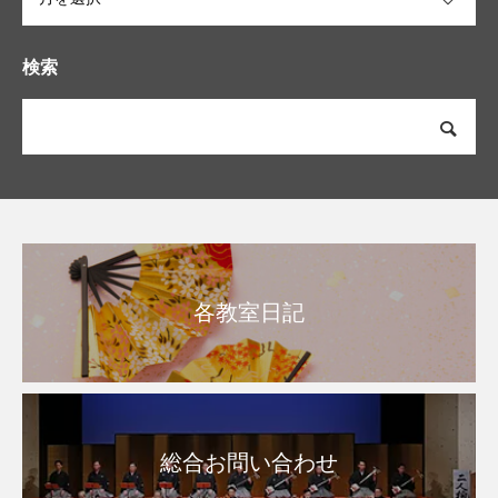
検索
各教室日記
総合お問い合わせ