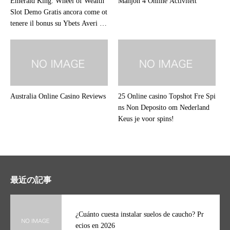
Emerald King: Wheel of Wealth
Mahjon 4 Online Activiteit
Slot Demo Gratis ancora come ot
tenere il bonus su Ybets Averi Ve
ri
Australia Online Casino Reviews
25 Online casino Topshot Fre Spi
ns Non Deposito om Nederland
Keus je voor spins!
最近の記事
¿Cuánto cuesta instalar suelos de caucho? Pr
ecios en 2026