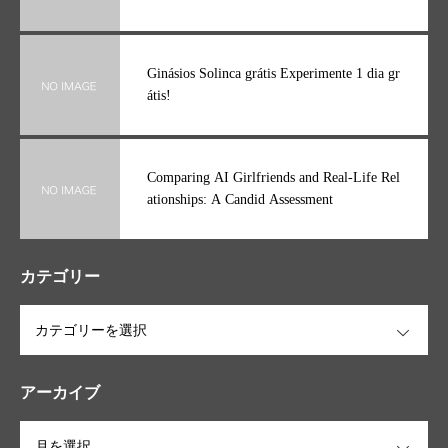
Ginásios Solinca grátis Experimente 1 dia gr
átis!
Comparing AI Girlfriends and Real-Life Rel
ationships: A Candid Assessment
カテゴリー
OPEN
アーカイブ
OPEN