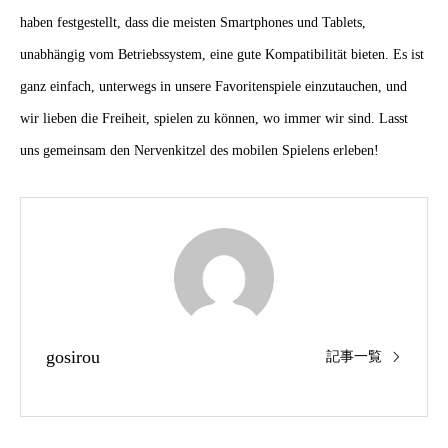
haben festgestellt, dass die meisten Smartphones und Tablets,
unabhängig vom Betriebssystem, eine gute Kompatibilität bieten. Es ist
ganz einfach, unterwegs in unsere Favoritenspiele einzutauchen, und
wir lieben die Freiheit, spielen zu können, wo immer wir sind. Lasst
uns gemeinsam den Nervenkitzel des mobilen Spielens erleben!
gosirou
記事一覧