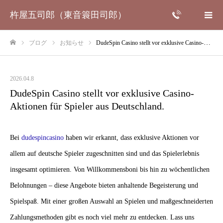
杵屋五司郎（東音簑田司郎）
ブログ
お知らせ
DudeSpin Casino stellt vor exklusive Casino-Aktionen für Spieler aus Deutschland.
ホーム
2026.04.8
DudeSpin Casino stellt vor exklusive Casino-
Aktionen für Spieler aus Deutschland.
Bei
dudespincasino
haben wir erkannt, dass exklusive Aktionen vor
allem auf deutsche Spieler zugeschnitten sind und das Spielerlebnis
insgesamt optimieren. Von Willkommensboni bis hin zu wöchentlichen
Belohnungen – diese Angebote bieten anhaltende Begeisterung und
Spielspaß. Mit einer großen Auswahl an Spielen und maßgeschneiderten
Zahlungsmethoden gibt es noch viel mehr zu entdecken. Lass uns