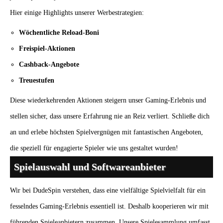
Hier einige Highlights unserer Werbestrategien:
Wöchentliche Reload-Boni
Freispiel-Aktionen
Cashback-Angebote
Treuestufen
Diese wiederkehrenden Aktionen steigern unser Gaming-Erlebnis und
stellen sicher, dass unsere Erfahrung nie an Reiz verliert. Schließe dich
an und erlebe höchsten Spielvergnügen mit fantastischen Angeboten,
die speziell für engagierte Spieler wie uns gestaltet wurden!
Spielauswahl und Softwareanbieter
Wir bei DudeSpin verstehen, dass eine vielfältige Spielvielfalt für ein
fesselndes Gaming-Erlebnis essentiell ist. Deshalb kooperieren wir mit
führenden Spieleanbietern zusammen. Unsere Spielesammlung umfasst