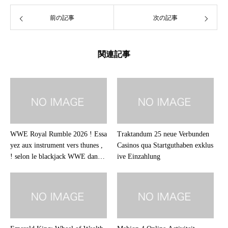
前の記事
次の記事
関連記事
WWE Royal Rumble 2026 ! Essa
Traktandum 25 neue Verbunden
yez aux instrument vers thunes ,
Casinos qua Startguthaben exklus
! selon le blackjack WWE dans a
ive Einzahlung
ppoint réel via Fanatics Salle de
x men emplacement jeu