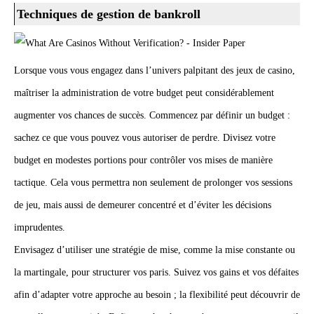
Techniques de gestion de bankroll
Lorsque vous vous engagez dans l’univers palpitant des jeux de casino,
maîtriser la administration de votre budget peut considérablement
augmenter vos chances de succès. Commencez par définir un budget :
sachez ce que vous pouvez vous autoriser de perdre. Divisez votre
budget en modestes portions pour contrôler vos mises de manière
tactique. Cela vous permettra non seulement de prolonger vos sessions
de jeu, mais aussi de demeurer concentré et d’éviter les décisions
imprudentes.
Envisagez d’utiliser une stratégie de mise, comme la mise constante ou
la martingale, pour structurer vos paris. Suivez vos gains et vos défaites
afin d’adapter votre approche au besoin ; la flexibilité peut découvrir de