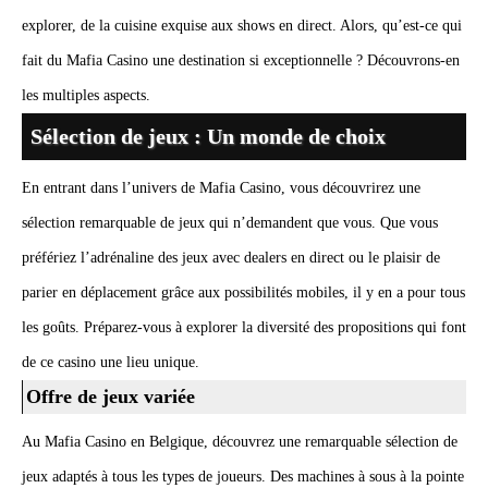
explorer, de la cuisine exquise aux shows en direct. Alors, qu’est-ce qui
fait du Mafia Casino une destination si exceptionnelle ? Découvrons-en
les multiples aspects.
Sélection de jeux : Un monde de choix
En entrant dans l’univers de Mafia Casino, vous découvrirez une
sélection remarquable de jeux qui n’demandent que vous. Que vous
préfériez l’adrénaline des jeux avec dealers en direct ou le plaisir de
parier en déplacement grâce aux possibilités mobiles, il y en a pour tous
les goûts. Préparez-vous à explorer la diversité des propositions qui font
de ce casino une lieu unique.
Offre de jeux variée
Au Mafia Casino en Belgique, découvrez une remarquable sélection de
jeux adaptés à tous les types de joueurs. Des machines à sous à la pointe