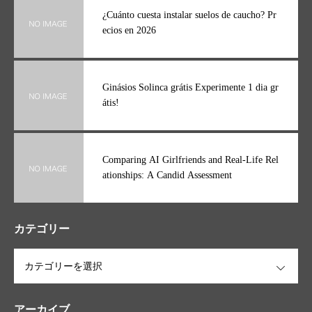
¿Cuánto cuesta instalar suelos de caucho? Pr
ecios en 2026
Ginásios Solinca grátis Experimente 1 dia gr
átis!
Comparing AI Girlfriends and Real-Life Rel
ationships: A Candid Assessment
カテゴリー
OPEN
アーカイブ