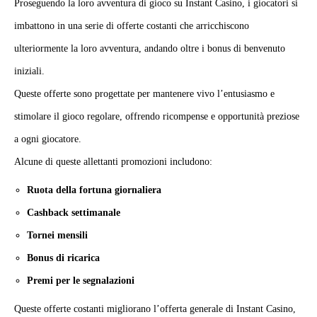
Proseguendo la loro avventura di gioco su Instant Casino, i giocatori si
imbattono in una serie di offerte costanti che arricchiscono
ulteriormente la loro avventura, andando oltre i bonus di benvenuto
iniziali.
Queste offerte sono progettate per mantenere vivo l’entusiasmo e
stimolare il gioco regolare, offrendo ricompense e opportunità preziose
a ogni giocatore.
Alcune di queste allettanti promozioni includono:
Ruota della fortuna giornaliera
Cashback settimanale
Tornei mensili
Bonus di ricarica
Premi per le segnalazioni
Queste offerte costanti migliorano l’offerta generale di Instant Casino,