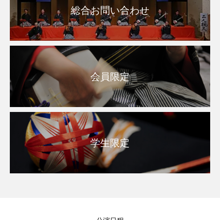
総合お問い合わせ
会員限定
学生限定