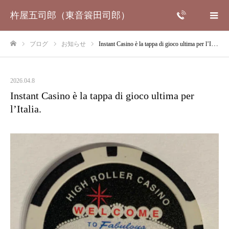
杵屋五司郎（東音簑田司郎）
ブログ
お知らせ
Instant Casino è la tappa di gioco ultima per l’Italia.
ホーム
2026.04.8
Instant Casino è la tappa di gioco ultima per
l’Italia.