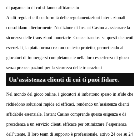
di pagamento di cui si fanno affidamento.
Audit regolari e il conformità delle regolamentazioni internazionali
consolidano ulteriormente l’dedizione di Instant Casino a assicurare la
sicurezza delle transazioni monetarie. Concentrandosi su questi elementi
essenziali, la piattaforma crea un contesto protetto, permettendo ai
giocatori di immergersi completamente nella loro esperienza di gioco
senza preoccupazioni per la sicurezza delle transazioni.
Un’assistenza clienti di cui ti puoi fidare.
Nel mondo del gioco online, i giocatori si imbattono spesso in sfide che
richiedono soluzioni rapide ed efficaci, rendendo un’assistenza clienti
affidabile essenziale. Instant Casino comprende questa esigenza e dà
precedenza a un servizio clienti efficace per ottimizzare l’esperienza
dell’utente. Il loro team di supporto è professionale, attivo 24 ore su 24