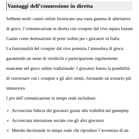
Vantaggi dell’connessione in diretta
Sebbene molti casinò online forniscano una vasta gamma di alternative
di gioco, l’comunicazione in diretta con croupier dal vivo separa Instant
Casino come destinazione di prim’ordine per i giocatori in Italia.
La funzionalità del croupier dal vivo potenzia l’atmosfera di gioco,
garantendo un senso di veridicità e partecipazione regolarmente
mancante nel gioco online tradizionale. I giocatori hanno la possibilità
di conversare con i croupier e gli altri utenti, formando un scenario più
immersivo.
I pro dell’comunicazione in tempo reale includono:
Accresciuta fiducia dei giocatori grazie alla visibilità nel gameplay.
Accresciuta interazione sociale con gli altri giocatori
Metodo decisionale in tempo reale che riproduce l’avventura di un