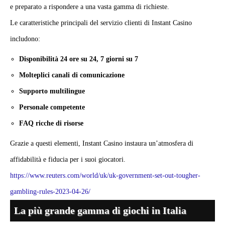
e preparato a rispondere a una vasta gamma di richieste.
Le caratteristiche principali del servizio clienti di Instant Casino
includono:
Disponibilità 24 ore su 24, 7 giorni su 7
Molteplici canali di comunicazione
Supporto multilingue
Personale competente
FAQ ricche di risorse
Grazie a questi elementi, Instant Casino instaura un’atmosfera di
affidabilità e fiducia per i suoi giocatori.
https://www.reuters.com/world/uk/uk-government-set-out-tougher-
gambling-rules-2023-04-26/
La più grande gamma di giochi in Italia