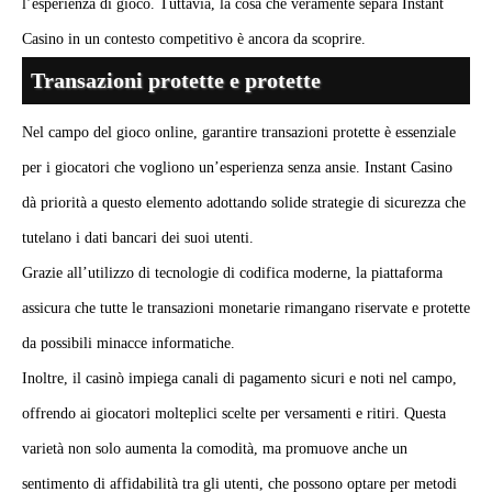
l’esperienza di gioco. Tuttavia, la cosa che veramente separa Instant
Casino in un contesto competitivo è ancora da scoprire.
Transazioni protette e protette
Nel campo del gioco online, garantire transazioni protette è essenziale
per i giocatori che vogliono un’esperienza senza ansie. Instant Casino
dà priorità a questo elemento adottando solide strategie di sicurezza che
tutelano i dati bancari dei suoi utenti.
Grazie all’utilizzo di tecnologie di codifica moderne, la piattaforma
assicura che tutte le transazioni monetarie rimangano riservate e protette
da possibili minacce informatiche.
Inoltre, il casinò impiega canali di pagamento sicuri e noti nel campo,
offrendo ai giocatori molteplici scelte per versamenti e ritiri. Questa
varietà non solo aumenta la comodità, ma promuove anche un
sentimento di affidabilità tra gli utenti, che possono optare per metodi