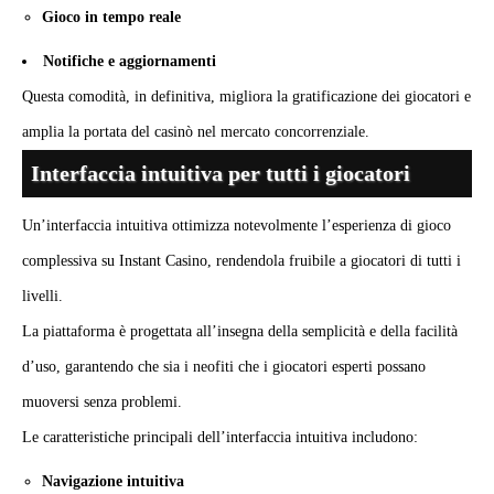
Gioco in tempo reale
Notifiche e aggiornamenti
Questa comodità, in definitiva, migliora la gratificazione dei giocatori e
amplia la portata del casinò nel mercato concorrenziale.
Interfaccia intuitiva per tutti i giocatori
Un’interfaccia intuitiva ottimizza notevolmente l’esperienza di gioco
complessiva su Instant Casino, rendendola fruibile a giocatori di tutti i
livelli.
La piattaforma è progettata all’insegna della semplicità e della facilità
d’uso, garantendo che sia i neofiti che i giocatori esperti possano
muoversi senza problemi.
Le caratteristiche principali dell’interfaccia intuitiva includono:
Navigazione intuitiva