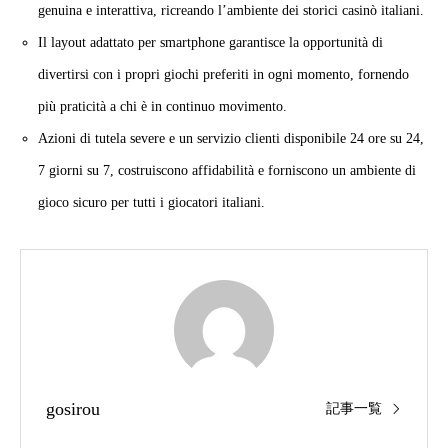
genuina e interattiva, ricreando l’ambiente dei storici casinò italiani.
Il layout adattato per smartphone garantisce la opportunità di
divertirsi con i propri giochi preferiti in ogni momento, fornendo
più praticità a chi è in continuo movimento.
Azioni di tutela severe e un servizio clienti disponibile 24 ore su 24,
7 giorni su 7, costruiscono affidabilità e forniscono un ambiente di
gioco sicuro per tutti i giocatori italiani.
gosirou
記事一覧