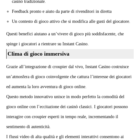
casinò tradizionale.
Feedback pronto e aiuto da parte di rivenditori in diretta
Un contesto di gioco attivo che si modifica alle gusti del giocatore.
Questi benefici aiutano a un’vivere di gioco più soddisfacente, che
spinge i giocatori a rientrare su Instant Casino.
Clima di gioco immersiva
Grazie all’integrazione di croupier dal vivo, Instant Casino costruisce
un’atmosfera di gioco coinvolgente che cattura l’interesse dei giocatori
ed aumenta la loro avventura di gioco online.
Questo metodo innovativo unisce in modo perfetto la comodità del
gioco online con l’eccitazione dei casinò classici. I giocatori possono
interagire con croupier esperti in tempo reale, incrementando il
sentimento di autenticità.
I flussi video di alta qualità e gli elementi interattivi consentono ai