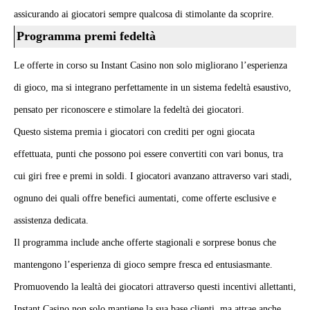
assicurando ai giocatori sempre qualcosa di stimolante da scoprire.
Programma premi fedeltà
Le offerte in corso su Instant Casino non solo migliorano l’esperienza
di gioco, ma si integrano perfettamente in un sistema fedeltà esaustivo,
pensato per riconoscere e stimolare la fedeltà dei giocatori.
Questo sistema premia i giocatori con crediti per ogni giocata
effettuata, punti che possono poi essere convertiti con vari bonus, tra
cui giri free e premi in soldi. I giocatori avanzano attraverso vari stadi,
ognuno dei quali offre benefici aumentati, come offerte esclusive e
assistenza dedicata.
Il programma include anche offerte stagionali e sorprese bonus che
mantengono l’esperienza di gioco sempre fresca ed entusiasmante.
Promuovendo la lealtà dei giocatori attraverso questi incentivi allettanti,
Instant Casino non solo mantiene la sua base clienti, ma attrae anche