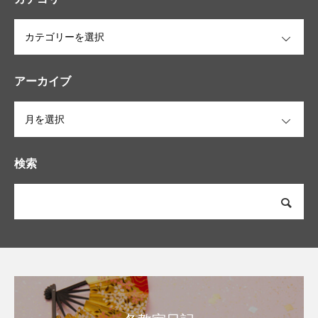
OPEN
アーカイブ
OPEN
検索