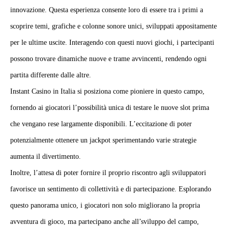
innovazione. Questa esperienza consente loro di essere tra i primi a
scoprire temi, grafiche e colonne sonore unici, sviluppati appositamente
per le ultime uscite. Interagendo con questi nuovi giochi, i partecipanti
possono trovare dinamiche nuove e trame avvincenti, rendendo ogni
partita differente dalle altre.
Instant Casino in Italia si posiziona come pioniere in questo campo,
fornendo ai giocatori l’possibilità unica di testare le nuove slot prima
che vengano rese largamente disponibili. L’eccitazione di poter
potenzialmente ottenere un jackpot sperimentando varie strategie
aumenta il divertimento.
Inoltre, l’attesa di poter fornire il proprio riscontro agli sviluppatori
favorisce un sentimento di collettività e di partecipazione. Esplorando
questo panorama unico, i giocatori non solo migliorano la propria
avventura di gioco, ma partecipano anche all’sviluppo del campo,