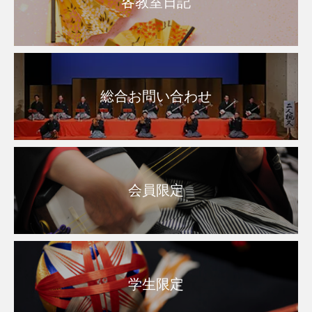
各教室日記
総合お問い合わせ
会員限定
学生限定