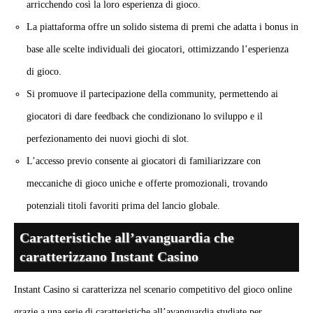
arricchendo così la loro esperienza di gioco.
La piattaforma offre un solido sistema di premi che adatta i bonus in
base alle scelte individuali dei giocatori, ottimizzando l’esperienza
di gioco.
Si promuove il partecipazione della community, permettendo ai
giocatori di dare feedback che condizionano lo sviluppo e il
perfezionamento dei nuovi giochi di slot.
L’accesso previo consente ai giocatori di familiarizzare con
meccaniche di gioco uniche e offerte promozionali, trovando
potenziali titoli favoriti prima del lancio globale.
Caratteristiche all’avanguardia che
caratterizzano Instant Casino
Instant Casino si caratterizza nel scenario competitivo del gioco online
grazie a una serie di caratteristiche all’avanguardia studiate per