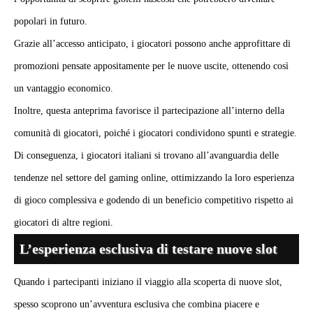
popolari in futuro.
Grazie all’accesso anticipato, i giocatori possono anche approfittare di
promozioni pensate appositamente per le nuove uscite, ottenendo così
un vantaggio economico.
Inoltre, questa anteprima favorisce il partecipazione all’interno della
comunità di giocatori, poiché i giocatori condividono spunti e strategie.
Di conseguenza, i giocatori italiani si trovano all’avanguardia delle
tendenze nel settore del gaming online, ottimizzando la loro esperienza
di gioco complessiva e godendo di un beneficio competitivo rispetto ai
giocatori di altre regioni.
L’esperienza esclusiva di testare nuove slot
Quando i partecipanti iniziano il viaggio alla scoperta di nuove slot,
spesso scoprono un’avventura esclusiva che combina piacere e