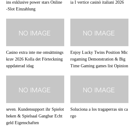
ins exklusive power stars Online
ia I vertice casinò italiani 2026
-Slot Einzahlung
Casino extra inte me omsättnings
Enjoy Lucky Twins Position Mic
krav 2026 Kolla det Förteckning
rogaming Demonstration & Big
uppdaterad idag
Time Gaming games list Opinion
seven. Kundensupport ihr Spielot
Soluciona a los tragaperras sin ca
heken & Spielsaal Gangbar Echt
rgo
geld Eigenschaften