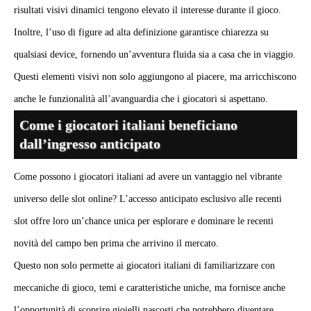
risultati visivi dinamici tengono elevato il interesse durante il gioco.
Inoltre, l’uso di figure ad alta definizione garantisce chiarezza su
qualsiasi device, fornendo un’avventura fluida sia a casa che in viaggio.
Questi elementi visivi non solo aggiungono al piacere, ma arricchiscono
anche le funzionalità all’avanguardia che i giocatori si aspettano.
Come i giocatori italiani beneficiano
dall’ingresso anticipato
Come possono i giocatori italiani ad avere un vantaggio nel vibrante
universo delle slot online? L’accesso anticipato esclusivo alle recenti
slot offre loro un’chance unica per esplorare e dominare le recenti
novità del campo ben prima che arrivino il mercato.
Questo non solo permette ai giocatori italiani di familiarizzare con
meccaniche di gioco, temi e caratteristiche uniche, ma fornisce anche
l’opportunità di scoprire gioielli nascosti che potrebbero diventare