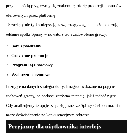
przyjemnością przyjrzymy się znakomitej ofertę promocji i bonusów
oferowanych przez platformę.
Te zachęty nie tylko ulepszają naszą rozgrywkę, ale także pokazują
oddanie spółki Spinsy w nowatorstwo i zadowolenie graczy.
Bonus powitalny
Codzienne promocje
Program lojalnościowy
Wydarzenia sezonowe
Bazujące na danych strategia do tych nagród wskazuje na pojęcie
zachowań graczy, co podnosi zarówno retencję, jak i radość z gry.
Gdy analizujemy te opcje, staje się jasne, że Spinsy Casino umacnia
nasze doświadczenie na konkurencyjnym sektorze.
Przyjazny dla użytkownika interfejs