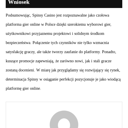
Wniosek
Podsumowując, Spinsy Casino jest rozpoznawalne jako czołowa
platforma gier online w Polsce dzięki szerokiemu wyborowi gier,
użytkownikowi przyjaznemu projektowi i solidnym środkom
bezpieczeństwa. Połączenie tych czynników nie tylko wzmacnia
satysfakcję graczy, ale także tworzy zaufanie do platformy. Ponadto,
kuszące promocje zapewniają, że zarówno nowi, jak i stali gracze
zostaną docenieni. W miarę jak przyglądamy się rozwijający się rynek,
determinacja Spinsy w osiąganie perfekcji pozycjonuje je jako wiodącą
platformę gier online.