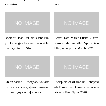
s novatos
ves
Book of Dead Der klassische Pla
Better Totally free Lucks 50 free
y’n Go angeschlossen Casino Onl
spins no deposit 2023 Spins Gam
ine paysafecard Slot
bling enterprises March 2026 No
-deposit Ports
Onion casino — подробный ана
Freispiele exklusive igt Handyspi
лиз интерфейса, функционала
ele Einzahlung Casinos unter eins
и преимуществ официального
atz von Free Spins 2026
сайта казино