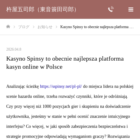
杵屋五司郎（東音簑田司郎）
ブログ
お知らせ
Kasyno Spinsy to obecnie najlepsza platforma kasyn online w Polsce
ホーム
2026.04.8
Kasyno Spinsy to obecnie najlepsza platforma
kasyn online w Polsce
Analizując ścieżkę
https://sspinsy.net/pl-pl/
do miejsca lidera na polskiej
scenie hazardu online, trzeba rozważyć czynniki, które je odróżniają.
Czy przy więcej niż 1000 pozycjach gier i skupieniu na doświadczenie
użytkownika, jesteśmy w stanie w pełni ocenić znaczenie intuicyjnego
interfejsu? Co więcej, w jaki sposób zabezpieczenia bezpieczeństwa i
strategie promocyjne odpowiadają wymaganiom graczy? Rozwiązania