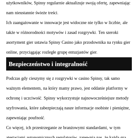
użytkowników, Spinsy regularnie aktualizuje swoją ofertę, zapewniając
nam nieustannie świeże treści.
Ich zaangażowanie w innowacje jest widoczne nie tylko w liczbie, ale
także w różnorodności motywów i zasad rozgrywki. Ten szeroki
asortyment gier ustawia Spinsy Casino jako przodownika na rynku gier
online, przyciągając rozległe grupę entuzjastów gier.
Bezpieczeństwo i integralność
Podczas gdy cieszymy się z rozgrywki w casino Spinsy, tak samo
ważnym elementem, na który mamy prawo, jest oddanie platformy w
ochronę i uczciwość. Spinsy wykorzystuje najnowocześniejsze metody
szyfrowania, które zabezpieczają nasze informacje osobiste i pieniężne,
zapewniając poufność.
Co więcej, ich przestrzeganie ze branżowymi standardami, w tym
atestacjami autonomicznych regulatorów, zapewnia nas, że każda gra