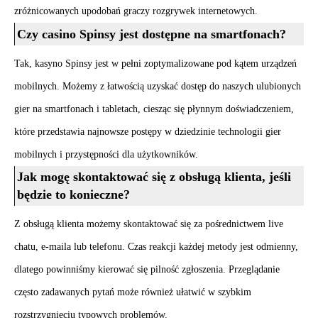
zróżnicowanych upodobań graczy rozgrywek internetowych.
Czy casino Spinsy jest dostępne na smartfonach?
Tak, kasyno Spinsy jest w pełni zoptymalizowane pod kątem urządzeń
mobilnych. Możemy z łatwością uzyskać dostęp do naszych ulubionych
gier na smartfonach i tabletach, ciesząc się płynnym doświadczeniem,
które przedstawia najnowsze postępy w dziedzinie technologii gier
mobilnych i przystępności dla użytkowników.
Jak mogę skontaktować się z obsługą klienta, jeśli
będzie to konieczne?
Z obsługą klienta możemy skontaktować się za pośrednictwem live
chatu, e-maila lub telefonu. Czas reakcji każdej metody jest odmienny,
dlatego powinniśmy kierować się pilność zgłoszenia. Przeglądanie
często zadawanych pytań może również ułatwić w szybkim
rozstrzygnięciu typowych problemów.