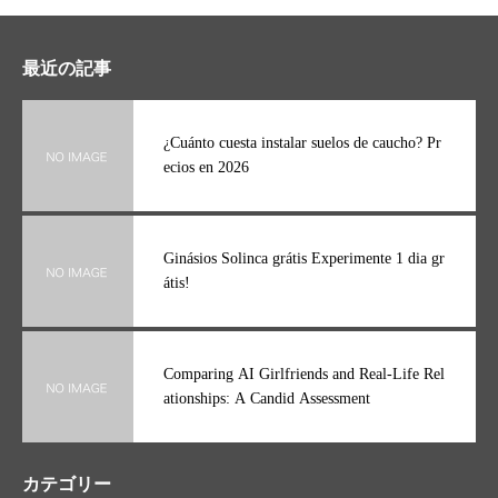
最近の記事
¿Cuánto cuesta instalar suelos de caucho? Pr
ecios en 2026
Ginásios Solinca grátis Experimente 1 dia gr
átis!
Comparing AI Girlfriends and Real-Life Rel
ationships: A Candid Assessment
カテゴリー