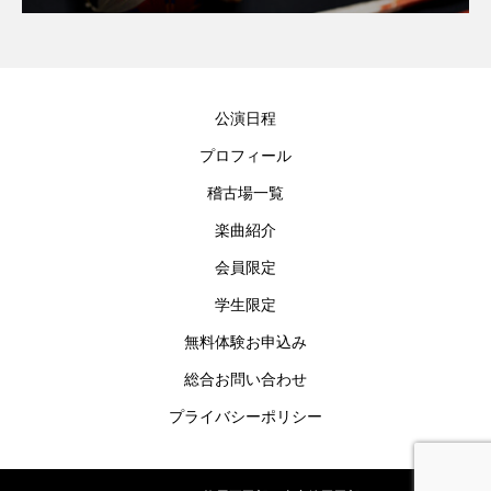
公演日程
プロフィール
稽古場一覧
楽曲紹介
会員限定
学生限定
無料体験お申込み
総合お問い合わせ
プライバシーポリシー