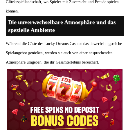
Glücksspiellandschaft, wo Spieler mit Zuversicht und Freude spielen
können.
Die unverwechselbare Atmosphäre und das
spezielle Ambiente
Während die Gäste des Lucky Dreams Casinos das abwechslungsreiche
Spielangebot genießen, werden sie auch von einer ansprechenden
Atmosphäre umgeben, die ihr Gesamterlebnis bereichert.