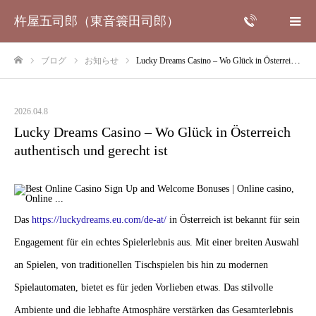
杵屋五司郎（東音簑田司郎）
ブログ
お知らせ
Lucky Dreams Casino – Wo Glück in Österreich authentisch und gerecht ist
ホーム
2026.04.8
Lucky Dreams Casino – Wo Glück in Österreich
authentisch und gerecht ist
Das
https://luckydreams.eu.com/de-at/
in Österreich ist bekannt für sein
Engagement für ein echtes Spielerlebnis aus. Mit einer breiten Auswahl
an Spielen, von traditionellen Tischspielen bis hin zu modernen
Spielautomaten, bietet es für jeden Vorlieben etwas. Das stilvolle
Ambiente und die lebhafte Atmosphäre verstärken das Gesamterlebnis