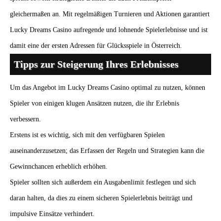
gleichermaßen an. Mit regelmäßigen Turnieren und Aktionen garantiert
Lucky Dreams Casino aufregende und lohnende Spielerlebnisse und ist
damit eine der ersten Adressen für Glücksspiele in Österreich.
Tipps zur Steigerung Ihres Erlebnisses
Um das Angebot im Lucky Dreams Casino optimal zu nutzen, können
Spieler von einigen klugen Ansätzen nutzen, die ihr Erlebnis
verbessern.
Erstens ist es wichtig, sich mit den verfügbaren Spielen
auseinanderzusetzen; das Erfassen der Regeln und Strategien kann die
Gewinnchancen erheblich erhöhen.
Spieler sollten sich außerdem ein Ausgabenlimit festlegen und sich
daran halten, da dies zu einem sicheren Spielerlebnis beiträgt und
impulsive Einsätze verhindert.