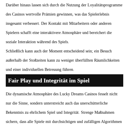
Darüber hinaus lassen sich durch die Nutzung der Loyalitätsprogramme
des Casinos wertvolle Prämien gewinnen, was das Spielerlebnis
insgesamt verbessert. Der Kontakt mit Mitarbeitern oder anderen
Spielern schafft eine interaktivere Atmosphäre und bereichert die
soziale Interaktion während des Spiels.
Schließlich kann auch der Moment entscheidend sein; ein Besuch
außerhalb der Stoßzeiten kann zu weniger überfüllten Räumlichkeiten
und einer individuellen Betreuung führen.
Fair Play und Integrität im Spiel
Die dynamische Atmosphäre des Lucky Dreams Casinos fesselt nicht
nur die Sinne, sondern unterstreicht auch das unerschütterliche
Bekenntnis zu ehrlichem Spiel und Integrität. Strenge Maßnahmen
sichern, dass alle Spiele mit durchsichtigen und zufälligen Algorithmen