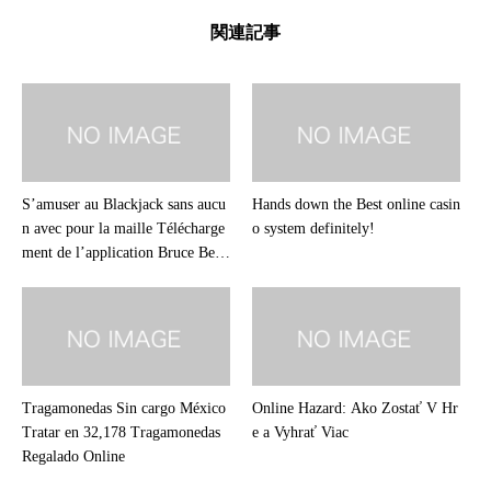
関連記事
S’amuser au Blackjack sans aucu
Hands down the Best online casin
n avec pour la maille Télécharge
o system definitely!
ment de l’application Bruce Bet
palpable aux états-unis Meilleurs
sites dans 2026
Tragamonedas Sin cargo México
Online Hazard: Ako Zostať V Hr
Tratar en 32,178 Tragamonedas
e a Vyhrať Viac
Regalado Online