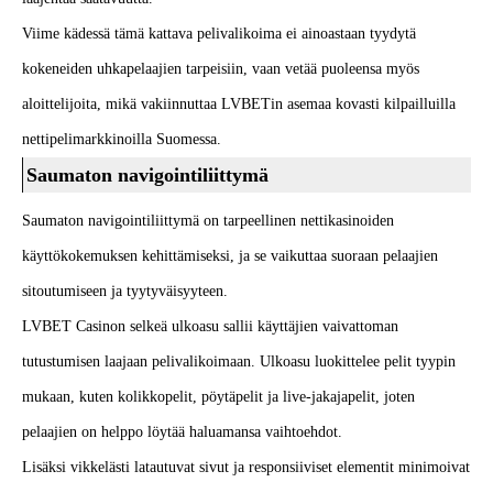
Viime kädessä tämä kattava pelivalikoima ei ainoastaan tyydytä
kokeneiden uhkapelaajien tarpeisiin, vaan vetää puoleensa myös
aloittelijoita, mikä vakiinnuttaa LVBETin asemaa kovasti kilpailluilla
nettipelimarkkinoilla Suomessa.
Saumaton navigointiliittymä
Saumaton navigointiliittymä on tarpeellinen nettikasinoiden
käyttökokemuksen kehittämiseksi, ja se vaikuttaa suoraan pelaajien
sitoutumiseen ja tyytyväisyyteen.
LVBET Casinon selkeä ulkoasu sallii käyttäjien vaivattoman
tutustumisen laajaan pelivalikoimaan. Ulkoasu luokittelee pelit tyypin
mukaan, kuten kolikkopelit, pöytäpelit ja live-jakajapelit, joten
pelaajien on helppo löytää haluamansa vaihtoehdot.
Lisäksi vikkelästi latautuvat sivut ja responsiiviset elementit minimoivat