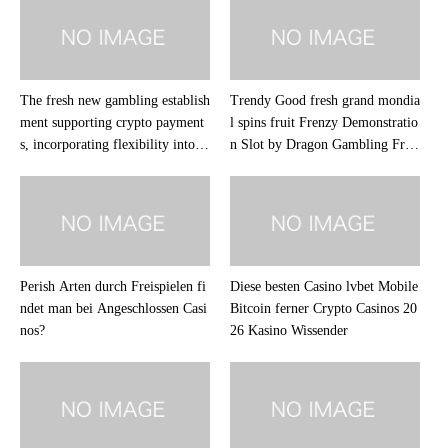
The fresh new gambling establish
Trendy Good fresh grand mondia
ment supporting crypto payment
l spins fruit Frenzy Demonstratio
s, incorporating flexibility into th
n Slot by Dragon Gambling Free
e deposits and withdrawals
Gamble & Opinion
Perish Arten durch Freispielen fi
Diese besten Casino lvbet Mobile
ndet man bei Angeschlossen Casi
Bitcoin ferner Crypto Casinos 20
nos?
26 Kasino Wissender