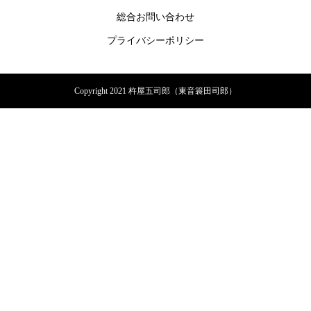
総合お問い合わせ
プライバシーポリシー
Copyright 2021 杵屋五司郎（東音簑田司郎）