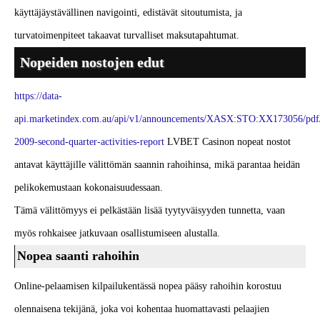
käyttäjäystävällinen navigointi, edistävät sitoutumista, ja
turvatoimenpiteet takaavat turvalliset maksutapahtumat.
Nopeiden nostojen edut
https://data-
api.marketindex.com.au/api/v1/announcements/XASX:STO:XX173056/pdf/i
2009-second-quarter-activities-report
LVBET Casinon nopeat nostot
antavat käyttäjille välittömän saannin rahoihinsa, mikä parantaa heidän
pelikokemustaan kokonaisuudessaan.
Tämä välittömyys ei pelkästään lisää tyytyväisyyden tunnetta, vaan
myös rohkaisee jatkuvaan osallistumiseen alustalla.
Nopea saanti rahoihin
Online-pelaamisen kilpailukentässä nopea pääsy rahoihin korostuu
olennaisena tekijänä, joka voi kohentaa huomattavasti pelaajien