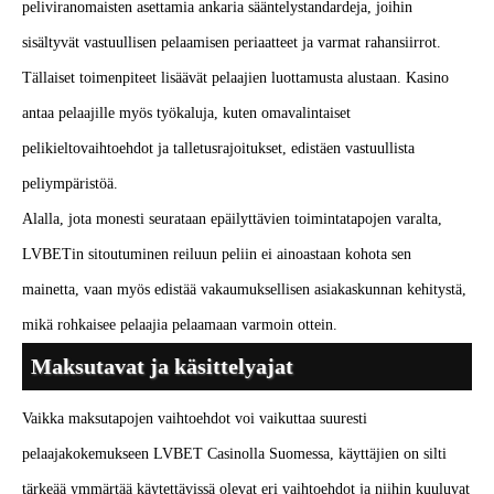
peliviranomaisten asettamia ankaria sääntelystandardeja, joihin
sisältyvät vastuullisen pelaamisen periaatteet ja varmat rahansiirrot.
Tällaiset toimenpiteet lisäävät pelaajien luottamusta alustaan. Kasino
antaa pelaajille myös työkaluja, kuten omavalintaiset
pelikieltovaihtoehdot ja talletusrajoitukset, edistäen vastuullista
peliympäristöä.
Alalla, jota monesti seurataan epäilyttävien toimintatapojen varalta,
LVBETin sitoutuminen reiluun peliin ei ainoastaan kohota sen
mainetta, vaan myös edistää vakaumuksellisen asiakaskunnan kehitystä,
mikä rohkaisee pelaajia pelaamaan varmoin ottein.
Maksutavat ja käsittelyajat
Vaikka maksutapojen vaihtoehdot voi vaikuttaa suuresti
pelaajakokemukseen LVBET Casinolla Suomessa, käyttäjien on silti
tärkeää ymmärtää käytettävissä olevat eri vaihtoehdot ja niihin kuuluvat