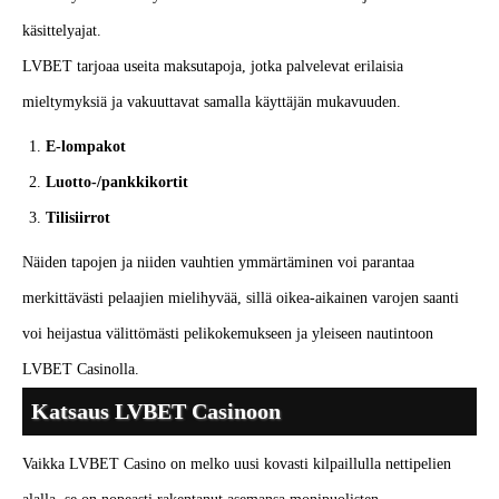
käsittelyajat.
LVBET tarjoaa useita maksutapoja, jotka palvelevat erilaisia
mieltymyksiä ja vakuuttavat samalla käyttäjän mukavuuden.
E-lompakot
Luotto-/pankkikortit
Tilisiirrot
Näiden tapojen ja niiden vauhtien ymmärtäminen voi parantaa
merkittävästi pelaajien mielihyvää, sillä oikea-aikainen varojen saanti
voi heijastua välittömästi pelikokemukseen ja yleiseen nautintoon
LVBET Casinolla.
Katsaus LVBET Casinoon
Vaikka LVBET Casino on melko uusi kovasti kilpaillulla nettipelien