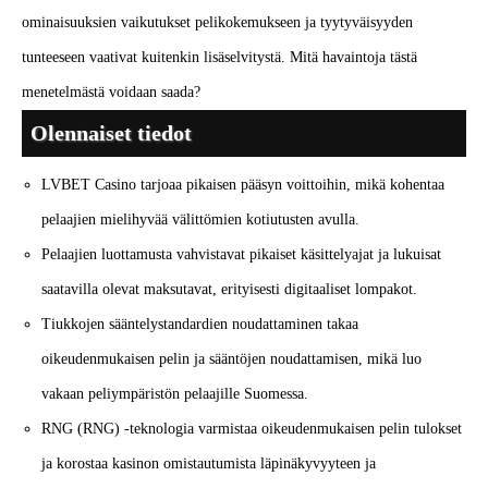
ominaisuuksien vaikutukset pelikokemukseen ja tyytyväisyyden
tunteeseen vaativat kuitenkin lisäselvitystä. Mitä havaintoja tästä
menetelmästä voidaan saada?
Olennaiset tiedot
LVBET Casino tarjoaa pikaisen pääsyn voittoihin, mikä kohentaa
pelaajien mielihyvää välittömien kotiutusten avulla.
Pelaajien luottamusta vahvistavat pikaiset käsittelyajat ja lukuisat
saatavilla olevat maksutavat, erityisesti digitaaliset lompakot.
Tiukkojen sääntelystandardien noudattaminen takaa
oikeudenmukaisen pelin ja sääntöjen noudattamisen, mikä luo
vakaan peliympäristön pelaajille Suomessa.
RNG (RNG) -teknologia varmistaa oikeudenmukaisen pelin tulokset
ja korostaa kasinon omistautumista läpinäkyvyyteen ja