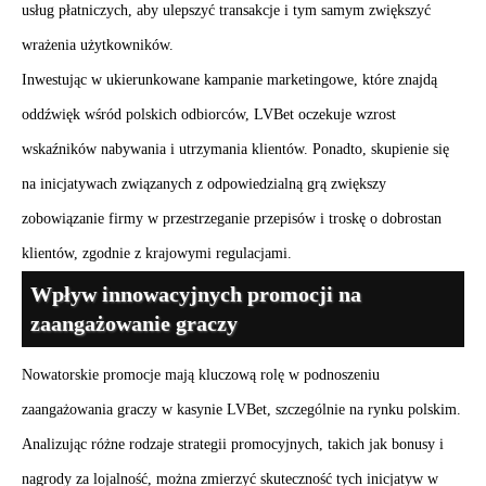
usług płatniczych, aby ulepszyć transakcje i tym samym zwiększyć
wrażenia użytkowników.
Inwestując w ukierunkowane kampanie marketingowe, które znajdą
oddźwięk wśród polskich odbiorców, LVBet oczekuje wzrost
wskaźników nabywania i utrzymania klientów. Ponadto, skupienie się
na inicjatywach związanych z odpowiedzialną grą zwiększy
zobowiązanie firmy w przestrzeganie przepisów i troskę o dobrostan
klientów, zgodnie z krajowymi regulacjami.
Wpływ innowacyjnych promocji na
zaangażowanie graczy
Nowatorskie promocje mają kluczową rolę w podnoszeniu
zaangażowania graczy w kasynie LVBet, szczególnie na rynku polskim.
Analizując różne rodzaje strategii promocyjnych, takich jak bonusy i
nagrody za lojalność, można zmierzyć skuteczność tych inicjatyw w