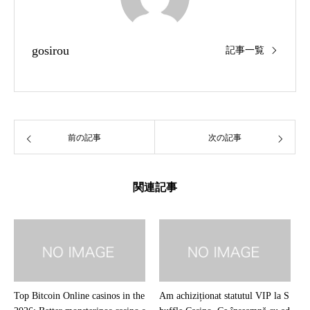
gosirou
記事一覧
前の記事
次の記事
関連記事
Top Bitcoin Online casinos in the
Am achiziționat statutul VIP la S