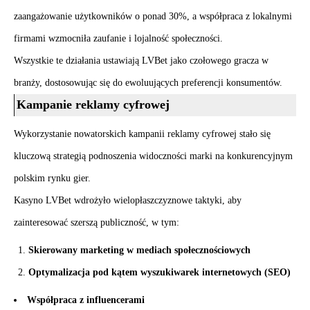
zaangażowanie użytkowników o ponad 30%, a współpraca z lokalnymi
firmami wzmocniła zaufanie i lojalność społeczności.
Wszystkie te działania ustawiają LVBet jako czołowego gracza w
branży, dostosowując się do ewoluujących preferencji konsumentów.
Kampanie reklamy cyfrowej
Wykorzystanie nowatorskich kampanii reklamy cyfrowej stało się
kluczową strategią podnoszenia widoczności marki na konkurencyjnym
polskim rynku gier.
Kasyno LVBet wdrożyło wielopłaszczyznowe taktyki, aby
zainteresować szerszą publiczność, w tym:
Skierowany marketing w mediach społecznościowych
Optymalizacja pod kątem wyszukiwarek internetowych (SEO)
Współpraca z influencerami