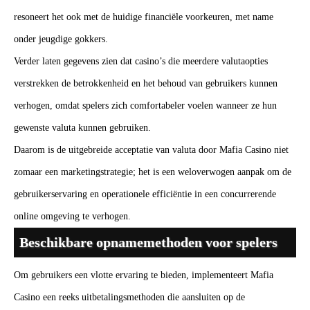
resoneert het ook met de huidige financiële voorkeuren, met name
onder jeugdige gokkers.
Verder laten gegevens zien dat casino’s die meerdere valutaopties
verstrekken de betrokkenheid en het behoud van gebruikers kunnen
verhogen, omdat spelers zich comfortabeler voelen wanneer ze hun
gewenste valuta kunnen gebruiken.
Daarom is de uitgebreide acceptatie van valuta door Mafia Casino niet
zomaar een marketingstrategie; het is een weloverwogen aanpak om de
gebruikerservaring en operationele efficiëntie in een concurrerende
online omgeving te verhogen.
Beschikbare opnamemethoden voor spelers
Om gebruikers een vlotte ervaring te bieden, implementeert Mafia
Casino een reeks uitbetalingsmethoden die aansluiten op de