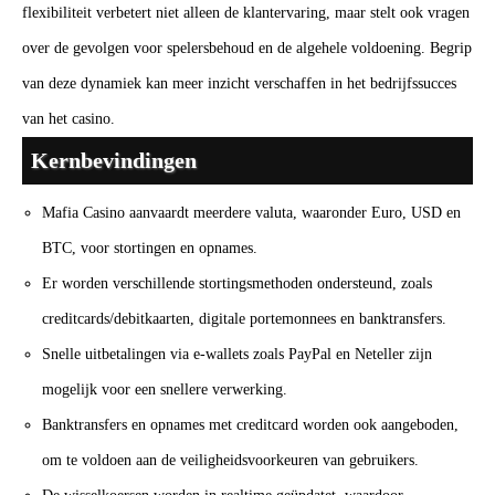
flexibiliteit verbetert niet alleen de klantervaring, maar stelt ook vragen
over de gevolgen voor spelersbehoud en de algehele voldoening. Begrip
van deze dynamiek kan meer inzicht verschaffen in het bedrijfssucces
van het casino.
Kernbevindingen
Mafia Casino aanvaardt meerdere valuta, waaronder Euro, USD en
BTC, voor stortingen en opnames.
Er worden verschillende stortingsmethoden ondersteund, zoals
creditcards/debitkaarten, digitale portemonnees en banktransfers.
Snelle uitbetalingen via e-wallets zoals PayPal en Neteller zijn
mogelijk voor een snellere verwerking.
Banktransfers en opnames met creditcard worden ook aangeboden,
om te voldoen aan de veiligheidsvoorkeuren van gebruikers.