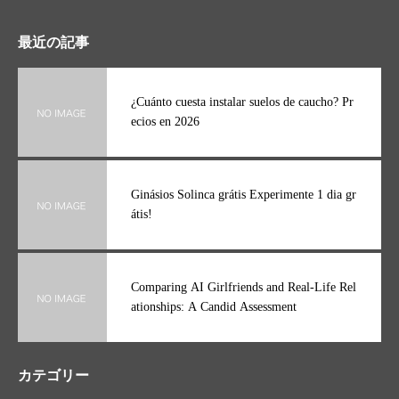
最近の記事
¿Cuánto cuesta instalar suelos de caucho? Pr
ecios en 2026
Ginásios Solinca grátis Experimente 1 dia gr
átis!
Comparing AI Girlfriends and Real-Life Rel
ationships: A Candid Assessment
カテゴリー