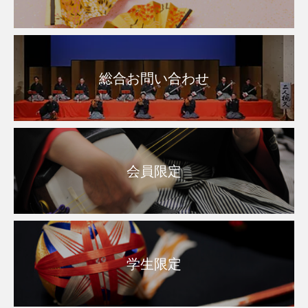
総合お問い合わせ
会員限定
学生限定