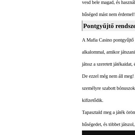
vesd bele magad, és használ
hűséged mást nem érdemel!
Pontgyűjtő rendsz
A Mafia Casino pontgyűjtő 
alkalommal, amikor játszani
játssz a szeretett játékaida
De ezzel még nem áll meg! A
személyre szabott bónuszok
kifizetődik.
Tapasztald meg a játék örö
hűségedet, és többet játszol