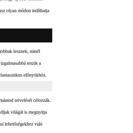
nusz olyan módon indíthatja
jobbak lesznek, minél
 izgalmasabbá teszik a
 fantasztikus előnyökhöz.
talatod növelését célozzák.
díjak világát is megnyitja
ási lehetőségekhez való