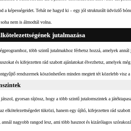
tod a képességeidet. Tehát ne hagyd ki – egy jól strukturált üdvözlő bó
l soha nem is álmodtál volna.
kötelezettségének jutalmazása
égprogramhoz, több szintű jutalmakhoz férhetsz hozzá, amelyek annál 
nuszokat és kifejezetten rád szabott ajánlatokat élvezhetsz, amelyek még
ntgyűjtő rendszernek köszönhetően minden megtett tét közelebb visz a
mszintek
tszol, gyorsan rájössz, hogy a több szintű jutalomszintek a játéktapasz
z elkötelezettségedet tükrözi, hanem egy újító, kifejezetten rád szabott 
ol, annál nagyobb rangod lesz, ami több hasznot és kizárólagos szórakoz