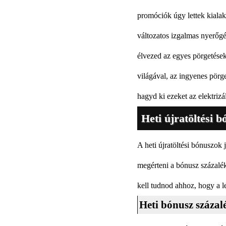
promóciók úgy lettek kialak
változatos izgalmas nyerőgé
élvezed az egyes pörgetések
világával, az ingyenes pörge
hagyd ki ezeket az elektriz
Heti újratöltési b
A heti újratöltési bónuszok
megérteni a bónusz százalék
kell tudnod ahhoz, hogy a 
Heti bónusz százal