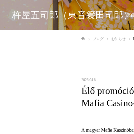
杵屋五司郎（東音簑田司郎）
楽
ブログ
お知らせ
ホーム
2026.04.8
Élő promóciók
Mafia Casino
A magyar Mafia Kaszinóban 