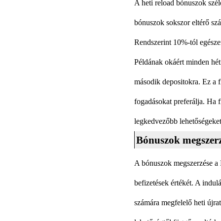
A heti reload bónuszok szél
bónuszok sokszor eltérő szá
Rendszerint 10%-tól egészen
Példának okáért minden hétf
második depositokra. Ez a fl
fogadásokat preferálja. Ha f
legkedvezőbb lehetőségeket,
Bónuszok megszerz
A bónuszok megszerzése a
befizetések értékét. A indu
számára megfelelő heti újra