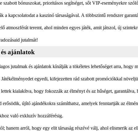
e szabott bónuszokat, prioritásos segítséget, sőt VIP-eseményekre szóló 
k a kapcsolatodat a kaszinó társaságával. A többszintű rendszer garan
lő atmoszférát teremt, ahol minden egyes játék, amit játszol, új szintekre
radozásaid jutalmát!
és ajánlatok
gos jutalmak és ajánlatok kínálják a tökéletes lehetőséget arra, hogy 
. Játékélményedet egyedi, kifejezetten rád szabott promóciókkal növel
lettek kialakítva, hogy fokozzák az élményt és az hűséget, garantálva
d erősödik, újító ajándékokra számíthatsz, amelyek fenntartják az élmén
khoz való exkluzív hozzáférésig.
l; hanem arról, hogy egy elit társaság részévé válj, ahol elismerik az el